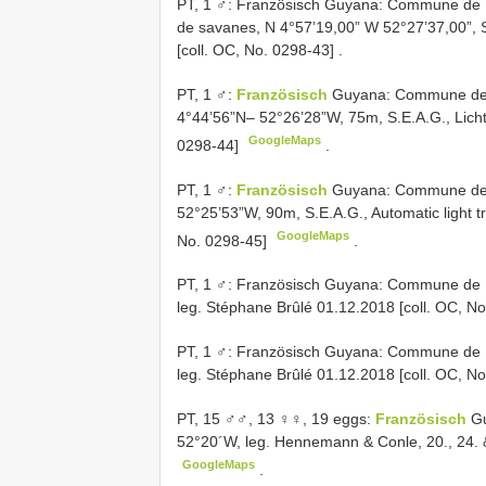
PT,
1 ♂: Französisch Guyana: Commune de Ma
de savanes, N 4°57’19,00” W 52°27’37,00”, S
[coll. OC, No. 0298-43]
.
PT,
1 ♂:
Französisch
Guyana: Commune de
4°44’56”N– 52°26’28”W, 75m, S.E.A.G., Licht
GoogleMaps
0298-44]
.
PT,
1 ♂:
Französisch
Guyana: Commune de 
52°25’53”W, 90m, S.E.A.G., Automatic light t
GoogleMaps
No. 0298-45]
.
PT,
1 ♂: Französisch Guyana: Commune de R
leg. Stéphane Brûlé 01.12.2018 [coll. OC, N
PT,
1 ♂: Französisch Guyana: Commune de R
leg. Stéphane Brûlé 01.12.2018 [coll. OC, N
PT,
15 ♂♂, 13 ♀♀, 19 eggs:
Französisch
G
52°20´W, leg. Hennemann & Conle, 20., 24. & 
GoogleMaps
.