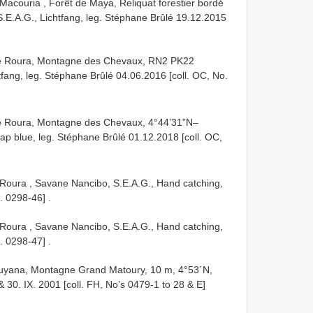
couria , Forêt de Maya, Reliquat forestier bordé
.E.A.G., Lichtfang, leg. Stéphane Brûlé 19.12.2015
 Roura, Montagne des Chevaux, RN2 PK22
fang, leg. Stéphane Brûlé 04.06.2016 [coll. OC, No.
Roura, Montagne des Chevaux, 4°44’31”N–
rap blue, leg. Stéphane Brûlé 01.12.2018 [coll. OC,
oura , Savane Nancibo, S.E.A.G., Hand catching,
o. 0298-46]
.
oura , Savane Nancibo, S.E.A.G., Hand catching,
o. 0298-47]
.
uyana, Montagne Grand Matoury, 10 m, 4°53´N,
30. IX. 2001 [coll. FH, No’s 0479-1 to 28 & E]