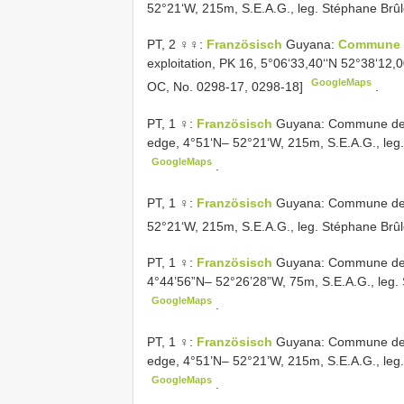
52°21‘W, 215m, S.E.A.G., leg. Stéphane Brûl
PT,
2 ♀♀:
Französisch
Guyana:
Commune 
exploitation, PK 16, 5°06‘33,40‘‘N 52°38‘12,0
GoogleMaps
OC, No. 0298-17, 0298-18]
.
PT,
1 ♀:
Französisch
Guyana: Commune de M
edge, 4°51‘N– 52°21‘W, 215m, S.E.A.G., leg.
GoogleMaps
.
PT,
1 ♀:
Französisch
Guyana: Commune de 
52°21‘W, 215m, S.E.A.G., leg. Stéphane Brûl
PT,
1 ♀:
Französisch
Guyana: Commune de
4°44’56”N– 52°26’28”W, 75m, S.E.A.G., leg. 
GoogleMaps
.
PT,
1 ♀:
Französisch
Guyana: Commune de M
edge, 4°51’N– 52°21’W, 215m, S.E.A.G., leg.
GoogleMaps
.