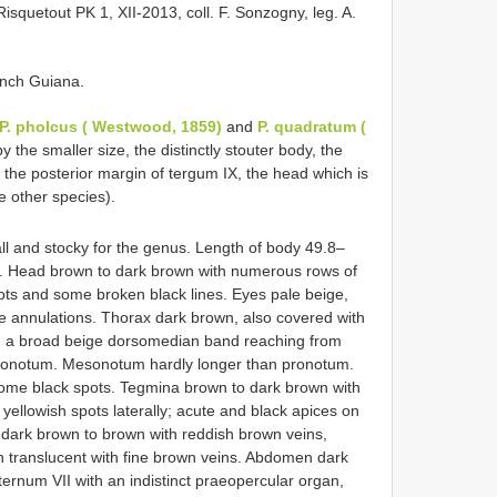
isquetout PK 1, XII-2013, coll. F. Sonzogny, leg. A.
ench Guiana.
P. pholcus ( Westwood, 1859)
and
P. quadratum (
y the smaller size, the distinctly stouter body, the
the posterior margin of tergum IX, the head which is
e other species).
ll and stocky for the genus. Length of body 49.8–
. Head brown to dark brown with numerous rows of
ots and some broken black lines. Eyes pale beige,
ge annulations. Thorax dark brown, also covered with
ng a broad beige dorsomedian band reaching from
esonotum. Mesonotum hardly longer than pronotum.
some black spots. Tegmina brown to dark brown with
 yellowish spots laterally; acute and black apices on
e dark brown to brown with reddish brown veins,
n translucent with fine brown veins. Abdomen dark
ernum VII with an indistinct praeopercular organ,