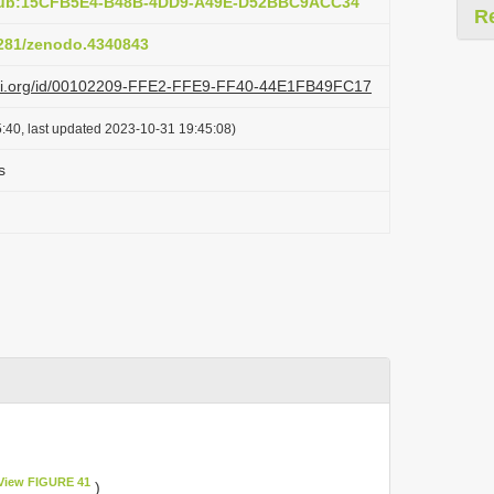
:pub:15CFB5E4-B48B-4DD9-A49E-D52BBC9ACC34
R
.5281/zenodo.4340843
lazi.org/id/00102209-FFE2-FFE9-FF40-44E1FB49FC17
:40, last updated 2023-10-31 19:45:08)
s
View FIGURE 41
)