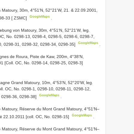
atoury, 30m, 4°51‘N, 52°21‘W, 21. & 22.09.2001,
GoogleMaps
98-33
[ ZSMC]
.
bung von Matoury, 30m, 4°51‘N, 52°21‘W, leg.
C, No. 0298-13, 0298-4, 0298-5, 0298-6, 0298-7,
GoogleMaps
0, 0298-31, 0298-32, 0298-34, 0298-35]
.
nes de Roura, Piste de Kaw, 200m, 4°38‘N,
 [Coll. OC, No. 0298-14, 0298-25, 0298-3]
agne Grand Matoury, 10m, 4°53‘N, 52°20‘W, leg.
l. OC, No. 0298-1, 0298-10, 0298-11, 0298-12,
GoogleMaps
, 0298-36, 0298-38]
.
Matoury, Réserve du Mont Grand Matoury, 4°51‘N–
GoogleMaps
é 22.10.2011 [coll. OC, No. 0298-15]
.
Matoury, Réserve du Mont Grand Matoury, 4°51‘N–