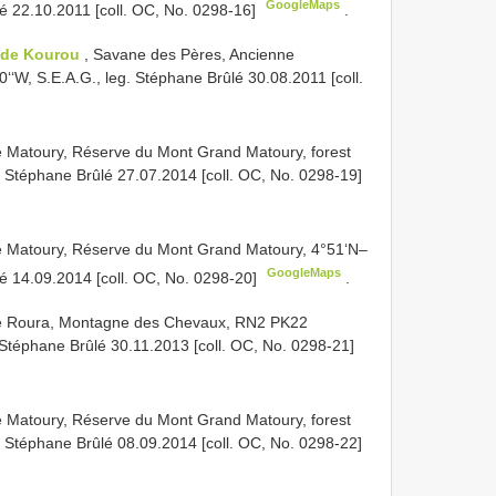
GoogleMaps
é 22.10.2011 [coll. OC, No. 0298-16]
.
de Kourou
, Savane des Pères, Ancienne
0‘‘W, S.E.A.G., leg. Stéphane Brûlé 30.08.2011 [coll.
atoury, Réserve du Mont Grand Matoury, forest
 Stéphane Brûlé 27.07.2014 [coll. OC, No. 0298-19]
Matoury, Réserve du Mont Grand Matoury, 4°51‘N–
GoogleMaps
é 14.09.2014 [coll. OC, No. 0298-20]
.
 Roura, Montagne des Chevaux, RN2 PK22
Stéphane Brûlé 30.11.2013 [coll. OC, No. 0298-21]
atoury, Réserve du Mont Grand Matoury, forest
 Stéphane Brûlé 08.09.2014 [coll. OC, No. 0298-22]