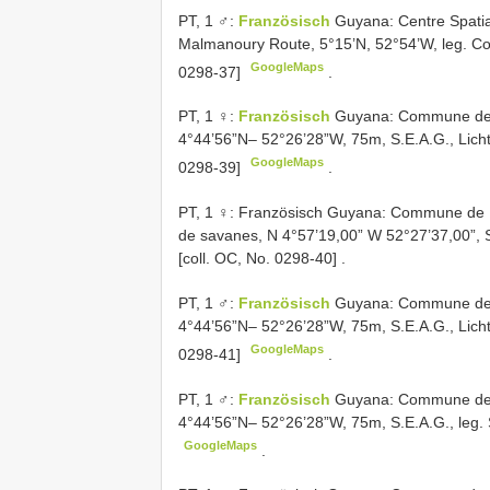
PT,
1 ♂:
Französisch
Guyana: Centre Spati
Malmanoury Route, 5°15’N, 52°54’W, leg. Co
GoogleMaps
0298-37]
.
PT,
1 ♀:
Französisch
Guyana: Commune de
4°44’56”N– 52°26’28”W, 75m, S.E.A.G., Licht
GoogleMaps
0298-39]
.
PT,
1 ♀: Französisch Guyana: Commune de Ma
de savanes, N 4°57’19,00” W 52°27’37,00”, S
[coll. OC, No. 0298-40]
.
PT,
1 ♂:
Französisch
Guyana: Commune de
4°44’56”N– 52°26’28”W, 75m, S.E.A.G., Licht
GoogleMaps
0298-41]
.
PT,
1 ♂:
Französisch
Guyana: Commune de
4°44’56”N– 52°26’28”W, 75m, S.E.A.G., leg. 
GoogleMaps
.