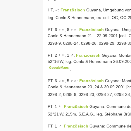
HT,
♂:
Französisch
Guyana, Umgebung von M
leg. Conle & Hennemann; ex. coll. OC;
OC-2
PT,
6 ♀♀, 8 ♂♂:
Französisch
Guyana: Umge
Conle & Hennemann 21.– 22.09.2001 [coll. O
0298-9, 0298-24, 0298-26, 0298-29, 0298-3
PT,
2 ♀♀, 1 ♂:
Französisch
Guyana: Montag
52°16‘W, leg. Conle & Hennemann 26.09.2001
GoogleMaps
.
PT,
6 ♀♀, 5 ♂♂:
Französisch
Guyana: Mont
Conle & Hennemann 20.,24.& 30.09.2001 [col
0298-2, 0298-8, 0298-23, 0298-27, 0298-28
PT,
1 ♀:
Französisch
Guyana: Commune de 
52°21‘W, 215m, S.E.A.G., leg. Stéphane Brûl
PT,
1 ♂:
Französisch
Guyana: Commune de 