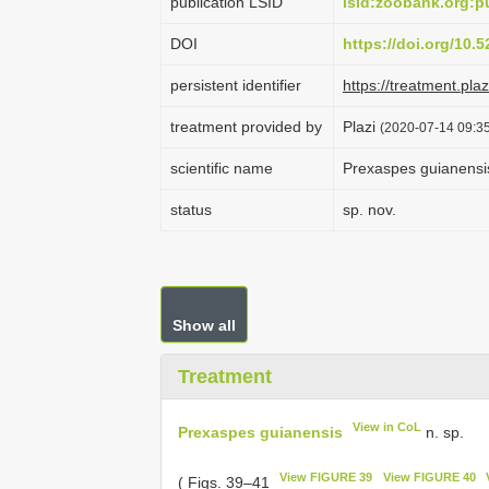
publication LSID
lsid:zoobank.org
DOI
https://doi.org/10
persistent identifier
https://treatment.p
treatment provided by
Plazi
(2020-07-14 09:35
scientific name
Prexaspes guianensi
status
sp. nov.
Show all
Treatment
View in CoL
Prexaspes guianensis
n. sp.
View FIGURE 39
View FIGURE 40
( Figs. 39–41