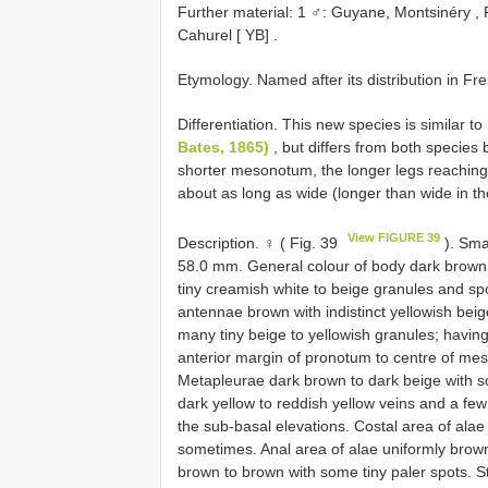
Further material:
1 ♂: Guyane, Montsinéry , R
Cahurel [ YB]
.
Etymology. Named after its distribution in Fr
Differentiation. This new species is similar to
Bates, 1865)
, but differs from both species b
shorter mesonotum, the longer legs reaching 
about as long as wide (longer than wide in th
View FIGURE 39
Description. ♀ ( Fig. 39
). Sma
58.0 mm. General colour of body dark brown
tiny creamish white to beige granules and sp
antennae brown with indistinct yellowish bei
many tiny beige to yellowish granules; havi
anterior margin of pronotum to centre of m
Metapleurae dark brown to dark beige with 
dark yellow to reddish yellow veins and a few
the sub-basal elevations. Costal area of ala
sometimes. Anal area of alae uniformly brow
brown to brown with some tiny paler spots. St