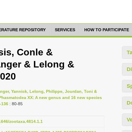
TERATURE REPOSITORY
SERVICES
HOW TO PARTICIPATE
is, Conle &
T
nger & Lelong &
Di
2020
S
nger, Yannick, Lelong, Philippe, Jourdan, Toni &
al Phasmatodea XX: A new genus and 16 new species
D
-136
: 80-85
Ve
11646/zootaxa.4814.1.1