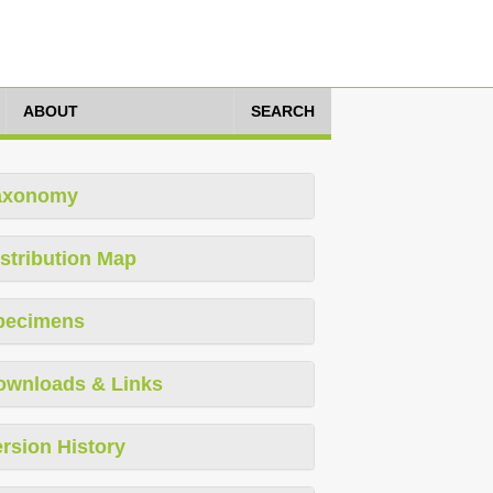
ABOUT
SEARCH
axonomy
stribution Map
pecimens
ownloads & Links
rsion History