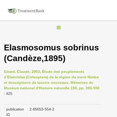
T
o
g
Elasmosomus sobrinus
g
(Candèze,1895)
l
e
n
Girard, Claude, 2003, Étude des peuplements
d’Elateridae (Coleoptera) de la région du mont Nimba
a
et descriptions de taxons nouveaux, Mémoires du
v
Muséum national d'Histoire naturelle 190, pp. 393-550
i
: 425
g
a
publication
2-85653-554-2
ID
t