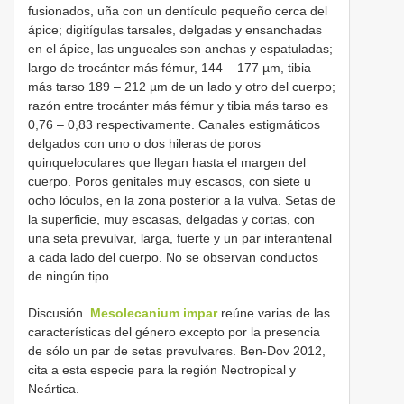
fusionados, uña con un dentículo pequeño cerca del
ápice; digitígulas tarsales, delgadas y ensanchadas
en el ápice, las ungueales son anchas y espatuladas;
largo de trocánter más fémur, 144 – 177 µm, tibia
más tarso 189 – 212 µm de un lado y otro del cuerpo;
razón entre trocánter más fémur y tibia más tarso es
0,76 – 0,83 respectivamente. Canales estigmáticos
delgados con uno o dos hileras de poros
quinqueloculares que llegan hasta el margen del
cuerpo. Poros genitales muy escasos, con siete u
ocho lóculos, en la zona posterior a la vulva. Setas de
la superficie, muy escasas, delgadas y cortas, con
una seta prevulvar, larga, fuerte y un par interantenal
a cada lado del cuerpo. No se observan conductos
de ningún tipo.
Discusión.
Mesolecanium impar
reúne varias de las
características del género excepto por la presencia
de sólo un par de setas prevulvares. Ben-Dov 2012,
cita a esta especie para la región Neotropical y
Neártica.