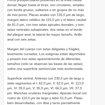
dorsal, llegan hasta el tórax, son circulares, simples,
con borde grueso, solitarios o en grupos de no más
de tres poros. Placas anales con 135,0 µm de largo,
margen latero cefálico de 115,0 µm y el latero caudal
de 81,0 µm, con tres setas apicales dorsales, y tres
setas ventrales subapicales, dos setas en el borde
del pliegue anal, la lateral de mayor tamaño. Anillo
anal con seis setas.
Margen del cuerpo con setas delgadas y frágiles,
levemente curvadas. Los estigmas están deprimidos
y poseen tres setas aparentemente de diferentes
tamaños (sólo se observan las bases de las setas),
sobre una superficie semicircular más esclerosada.
Superficie ventral. Antenas con 230,0 µm de largo y
siete segmentos el I: 62,0 µm, II: 62,0 µm, III: 113,0
µm, IV: 39,0 µm, V: 35,0 µm, VI: 66,0 µm, VII: 37,0
µm. Manchas oculares marginales. Aparato bucal con
rostro de 110,0 µm de largo y labio 51,0 µm. Patas
bien desarrolladas, con tibia y tarso parcialmente