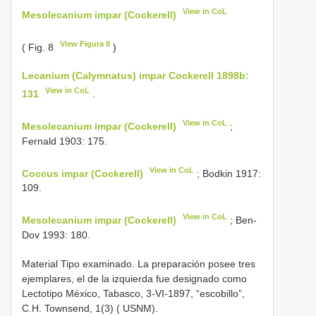
View in CoL
Mesolecanium impar (Cockerell)
View Figura 8
( Fig. 8
)
Lecanium (Calymnatus) impar Cockerell 1898b:
View in CoL
131
.
View in CoL
Mesolecanium impar (Cockerell)
;
Fernald 1903: 175.
View in CoL
Coccus impar (Cockerell)
; Bodkin 1917:
109.
View in CoL
Mesolecanium impar (Cockerell)
; Ben-
Dov 1993: 180.
Material Tipo examinado. La preparación posee tres
ejemplares, el de la izquierda fue designado como
Lectotipo México, Tabasco, 3-VI-1897, “escobillo”,
C.H. Townsend, 1(3) ( USNM).