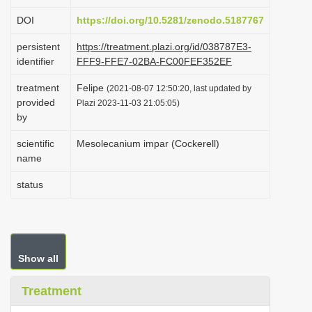
i
DOI
https://doi.org/10.5281/zenodo.5187767
o
persistent
https://treatment.plazi.org/id/038787E3-
n
identifier
FFF9-FFE7-02BA-FC00FEF352EF
treatment
Felipe
(2021-08-07 12:50:20, last updated by
provided
Plazi 2023-11-03 21:05:05)
by
scientific
Mesolecanium impar (Cockerell)
name
status
Show all
Treatment