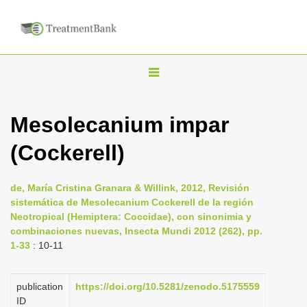
T
o
g
Mesolecanium impar
g
(Cockerell)
l
e
n
de, María Cristina Granara & Willink, 2012, Revisión
sistemática de Mesolecanium Cockerell de la región
a
Neotropical (Hemiptera: Coccidae), con sinonimia y
v
combinaciones nuevas, Insecta Mundi 2012 (262), pp.
i
1-33
: 10-11
g
a
publication
https://doi.org/10.5281/zenodo.5175559
ID
t