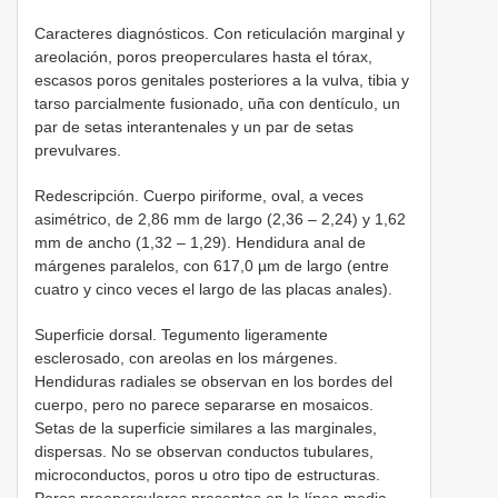
Caracteres diagnósticos. Con reticulación marginal y
areolación, poros preoperculares hasta el tórax,
escasos poros genitales posteriores a la vulva, tibia y
tarso parcialmente fusionado, uña con dentículo, un
par de setas interantenales y un par de setas
prevulvares.
Redescripción. Cuerpo piriforme, oval, a veces
asimétrico, de 2,86 mm de largo (2,36 – 2,24) y 1,62
mm de ancho (1,32 – 1,29). Hendidura anal de
márgenes paralelos, con 617,0 µm de largo (entre
cuatro y cinco veces el largo de las placas anales).
Superficie dorsal. Tegumento ligeramente
esclerosado, con areolas en los márgenes.
Hendiduras radiales se observan en los bordes del
cuerpo, pero no parece separarse en mosaicos.
Setas de la superficie similares a las marginales,
dispersas. No se observan conductos tubulares,
microconductos, poros u otro tipo de estructuras.
Poros preoperculares presentes en la línea media