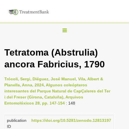
T
o
g
Tetratoma (Abstrulia)
g
ancora Fabricius, 1790
l
e
n
Trócoli, Sergi, Diéguez, José Manuel, Vila, Albert &
Planella, Anna, 2024, Algunos coleópteros
a
interesantes del Parque Natural de CapÇaleres del Ter
v
i del Freser (Girona, Cataluña), Arquivos
i
Entomolóxicos 28, pp. 147-154
: 148
g
a
publication
https://doi.org/10.5281/zenodo.12813197
ID
t