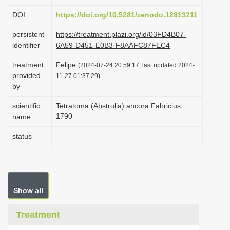
i
DOI
https://doi.org/10.5281/zenodo.12813211
o
persistent
https://treatment.plazi.org/id/03FD4B07-
n
identifier
6A59-D451-E0B3-F8AAFC87FEC4
treatment
Felipe
(2024-07-24 20:59:17, last updated 2024-
provided
11-27 01:37:29)
by
scientific
Tetratoma (Abstrulia) ancora Fabricius,
1790
name
status
Show all
Treatment