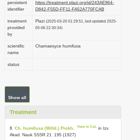
persistent
https://treatment.plazi.org/id/243AE964-
i
identifier
D842-F55D-FF11-FA52A770FCAB
o
treatment
Plazi
(2025-03-20 01:29:51, last updated 2025-
n
provided
05-06 22:30:34)
by
scientific
Chamaesyce humifusa
name
status
Show all
Treatment
View in CoL
8.
Ch. humifusa (Willd.) Prokh.
in Izv.
Akad. Nauk SSSR 21: 195 (1927)