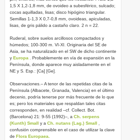
1,5 X 1,2-1,8 mm, de ovoideo a subesférico, sulcado;
cocas aquilladas, lisas; disco hipógino triangular.
Semillas 1-1,3 X 0,7-0,8 mm, ovoideas, apiculadas,
lisas, de gris pálido a castaño claro. 2 n = 22.
Ruderal, sobre suelos arcillosos compactados y
húmedos; 100-300 m. VI-XI. Originaria del SE de
Asia, se ha naturalizado en el SW de dicho continente
y
Europa
. Probablemente en vía de expansión en la
Península, donde aparece muy aisladamente en el
NE y S. Esp.: [Ca] [Ge].
Observaciones.– A tenor de las repetidas citas de la
Península (Albacete, Granada, Valencia) en el último
decenio, podría tenerse por más frecuente de lo que
es; pero los materiales que respaldan tales citas
corresponden, en realidad –cf. Collect. Bot.
(Barcelona) 21: 9-55 (1992)–, a
Ch. serpens
(Kunth) Small
y a
Ch. nutans (Lag.) Small
,
confusión comprensible en el caso de utilizar la clave
de
Flora Europaea.