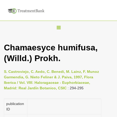
T
o
g
Chamaesyce humifusa,
g
(Willd.) Prokh.
l
e
n
S. Castroviejo, C. Aedo, C. Benedi, M. Lainz, F. Munoz
Garmendia, G. Nieto Feliner & J. Paiva, 1997, Flora
a
Iberica / Vol. VIII: Haloragaceae - Euphorbiaceae,
v
Madrid: Real Jardín Botanico, CSIC
: 294-295
i
g
publication
a
ID
t