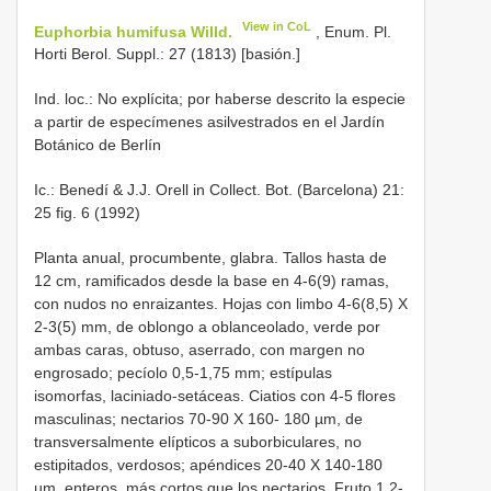
View in CoL
Euphorbia humifusa Willd.
, Enum. Pl.
Horti Berol. Suppl.: 27 (1813) [basión.]
Ind. loc.: No explícita; por haberse descrito la especie
a partir de especímenes asilvestrados en el Jardín
Botánico de Berlín
Ic.: Benedí & J.J. Orell in Collect. Bot. (Barcelona) 21:
25 fig. 6 (1992)
Planta anual, procumbente, glabra. Tallos hasta de
12 cm, ramificados desde la base en 4-6(9) ramas,
con nudos no enraizantes. Hojas con limbo 4-6(8,5) X
2-3(5) mm, de oblongo a oblanceolado, verde por
ambas caras, obtuso, aserrado, con margen no
engrosado; pecíolo 0,5-1,75 mm; estípulas
isomorfas, laciniado-setáceas. Ciatios con 4-5 flores
masculinas; nectarios 70-90 X 160- 180 µm, de
transversalmente elípticos a suborbiculares, no
estipitados, verdosos; apéndices 20-40 X 140-180
µm, enteros, más cortos que los nectarios. Fruto 1,2-