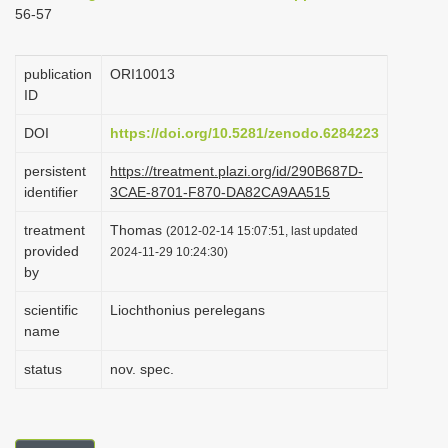
56-57
i
o
publication
ORI10013
n
ID
DOI
https://doi.org/10.5281/zenodo.6284223
persistent
https://treatment.plazi.org/id/290B687D-
identifier
3CAE-8701-F870-DA82CA9AA515
treatment
Thomas
(2012-02-14 15:07:51, last updated
provided
2024-11-29 10:24:30)
by
scientific
Liochthonius perelegans
name
status
nov. spec.