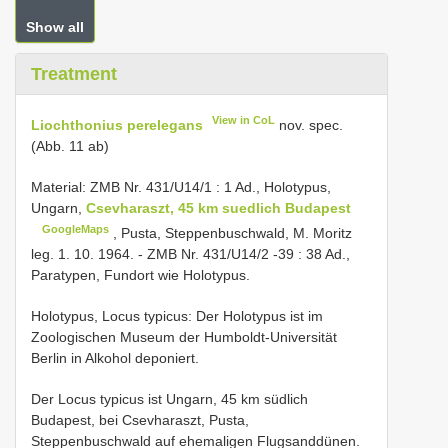
Show all
Treatment
View in CoL
Liochthonius perelegans
nov. spec.
(Abb. 11 ab)
Material:
ZMB Nr.
431/U14/1
: 1 Ad., Holotypus,
Ungarn,
Csevharaszt, 45 km suedlich Budapest
GoogleMaps
, Pusta, Steppenbuschwald, M. Moritz
leg. 1. 10. 1964.
-
ZMB Nr.
431/U14/2 -39
: 38 Ad.,
Paratypen, Fundort wie Holotypus.
Holotypus, Locus typicus: Der Holotypus ist im
Zoologischen Museum der Humboldt-Universität
Berlin in Alkohol deponiert.
Der Locus typicus ist Ungarn, 45 km südlich
Budapest, bei Csevharaszt, Pusta,
Steppenbuschwald auf ehemaligen Flugsanddünen.