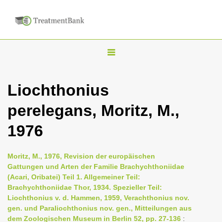
T
o
g
Liochthonius
g
perelegans, Moritz, M.,
l
e
1976
n
a
Moritz, M., 1976, Revision der europäischen
v
Gattungen und Arten der Familie Brachychthoniidae
i
(Acari, Oribatei) Teil 1. Allgemeiner Teil:
Brachychthoniidae Thor, 1934. Spezieller Teil:
g
Liochthonius v. d. Hammen, 1959, Verachthonius nov.
a
gen. und Paraliochthonius nov. gen., Mitteilungen aus
t
dem Zoologischen Museum in Berlin 52, pp. 27-136
: