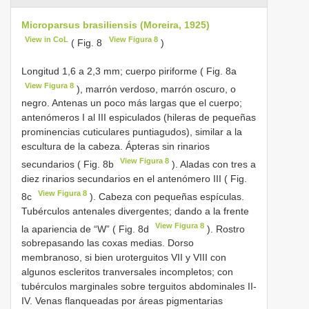
Microparsus brasiliensis (Moreira, 1925)
View in CoL
View Figura 8
( Fig. 8
)
Longitud 1,6 a 2,3 mm; cuerpo piriforme ( Fig. 8a
View Figura 8
), marrón verdoso, marrón oscuro, o
negro. Antenas un poco más largas que el cuerpo;
antenómeros I al III espiculados (hileras de pequeñas
prominencias cuticulares puntiagudos), similar a la
escultura de la cabeza. Ápteras sin rinarios
View Figura 8
secundarios ( Fig. 8b
). Aladas con tres a
diez rinarios secundarios en el antenómero III ( Fig.
View Figura 8
8c
). Cabeza con pequeñas espículas.
Tubérculos antenales divergentes; dando a la frente
View Figura 8
la apariencia de “W” ( Fig. 8d
). Rostro
sobrepasando las coxas medias. Dorso
membranoso, si bien uroterguitos VII y VIII con
algunos escleritos tranversales incompletos; con
tubérculos marginales sobre terguitos abdominales II-
IV. Venas flanqueadas por áreas pigmentarias