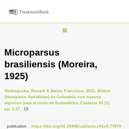
T
o
g
Microparsus
g
brasiliensis (Moreira,
l
e
1925)
n
a
Simbaqueba, Ronald & Serna, Francisco, 2021, Áfidos
v
(Hemiptera: Aphididae) de Colombia, con nuevos
i
registros para el norte de Sudamérica, Caldasia 43 (1),
pp. 1-27
: 19
g
a
publication
https://doi.org/10.15446/caldasia.v41n3.77979
t