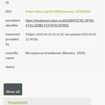
ID
i
o
DOI
https://doi.org/10.5281/zenodo.15323669
n
persistent
https://treatment.plazi.org/id/2B4F87AC-5F5A-
identifier
4741-DDB8-FCF0FAC9FBE5
treatment
Felipe
(2025-04-22 20:14:30, last updated 2025-05-02
provided
12:58:00)
by
scientific
Microparsus brasiliensis (Moreira, 1925)
name
status
Show all
Treatment