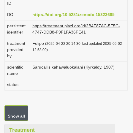
ID
i
o
DOI
https://doi.org/10.5281/zenodo.15323685
n
persistent
https://treatment.plazi.org/id/2B4F87AC-5F5C-
identifier
4747-DDB8-F9F1FA36FE41
treatment
Felipe
(2025-04-22 20:14:30, last updated 2025-05-02
provided
12:58:00)
by
scientific
Sarucallis kahawaluokalani (Kyrkaldy, 1907)
name
status
Show all
Treatment