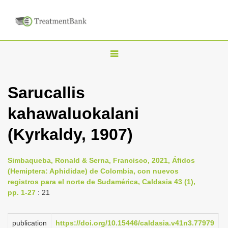
T
o
g
Sarucallis
g
kahawaluokalani
l
e
(Kyrkaldy, 1907)
n
a
Simbaqueba, Ronald & Serna, Francisco, 2021, Áfidos
v
(Hemiptera: Aphididae) de Colombia, con nuevos
i
registros para el norte de Sudamérica, Caldasia 43 (1),
pp. 1-27
: 21
g
a
publication
https://doi.org/10.15446/caldasia.v41n3.77979
t