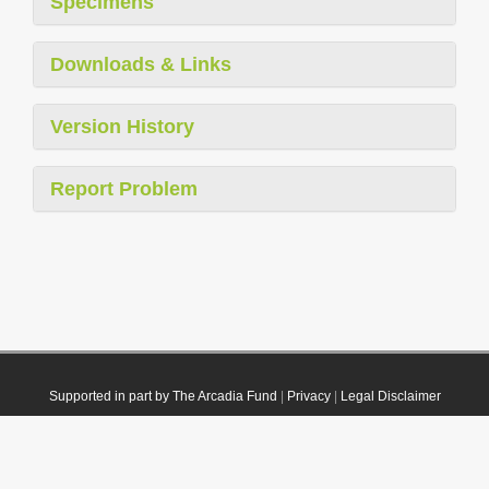
Specimens
Downloads & Links
Version History
Report Problem
Supported in part by The Arcadia Fund
|
Privacy
|
Legal Disclaimer
© 2021 Plazi. Published under
CC0 Public Domain Dedication