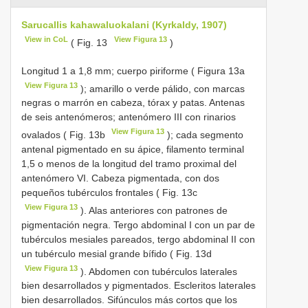
Sarucallis kahawaluokalani (Kyrkaldy, 1907)
View in CoL
View Figura 13
( Fig. 13
)
Longitud 1 a 1,8 mm; cuerpo piriforme ( Figura 13a
View Figura 13
); amarillo o verde pálido, con marcas
negras o marrón en cabeza, tórax y patas. Antenas
de seis antenómeros; antenómero III con rinarios
View Figura 13
ovalados ( Fig. 13b
); cada segmento
antenal pigmentado en su ápice, filamento terminal
1,5 o menos de la longitud del tramo proximal del
antenómero VI. Cabeza pigmentada, con dos
pequeños tubérculos frontales ( Fig. 13c
View Figura 13
). Alas anteriores con patrones de
pigmentación negra. Tergo abdominal I con un par de
tubérculos mesiales pareados, tergo abdominal II con
un tubérculo mesial grande bífido ( Fig. 13d
View Figura 13
). Abdomen con tubérculos laterales
bien desarrollados y pigmentados. Escleritos laterales
bien desarrollados. Sifúnculos más cortos que los