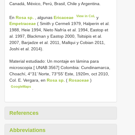
Canadá, México, Perú, Brasil, Chile y Argentina.
View in CoL
En
Rosa sp.
, algunas
Ericaceae
y
Empetraceae
( Smith y Cermeli 1979, Halperin et al.
1988, Heie 1994, Nieto Nafría et al. 1994, Eastop et
al. 1997, Blackman y Eastop 2000, Tsitsipis et al.
2007, Barjadze et al. 2011, Mallqui y Cobian 2011,
Joshi et al. 2014).
Material estudiado: Un montaje en lámina para
microscopia [ UNAB 3567]
Colombia: Cundinamarca,
Choachí, 4°31’ Norte, 73°55’ Este, 1920m, oct 2010,
Col. E. Vergara, en
Rosa sp.
(
Rosaceae
)
GoogleMaps
.
References
Abbreviations