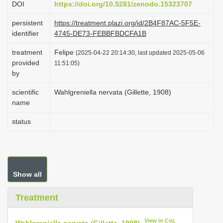
DOI
https://doi.org/10.5281/zenodo.15323707
i
persistent
https://treatment.plazi.org/id/2B4F87AC-5F5E-
o
identifier
4745-DE73-FEBBFBDCFA1B
n
treatment
Felipe
(2025-04-22 20:14:30, last updated 2025-05-06
provided
11:51:05)
by
scientific
Wahlgreniella nervata (Gillette, 1908)
name
status
Show all
Treatment
View in CoL
Wahlgreniella nervata (Gillette, 1908)