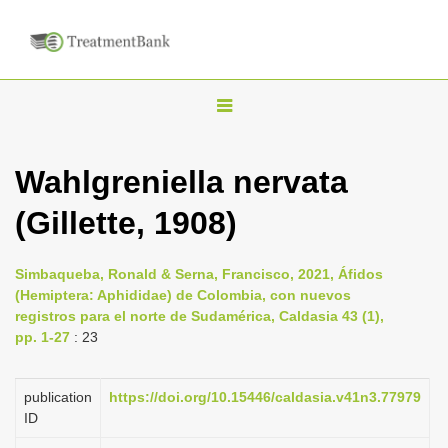
T
o
g
Wahlgreniella nervata
g
(Gillette, 1908)
l
e
n
Simbaqueba, Ronald & Serna, Francisco, 2021, Áfidos
(Hemiptera: Aphididae) de Colombia, con nuevos
a
registros para el norte de Sudamérica, Caldasia 43 (1),
v
pp. 1-27
: 23
i
g
publication
https://doi.org/10.15446/caldasia.v41n3.77979
a
ID
t