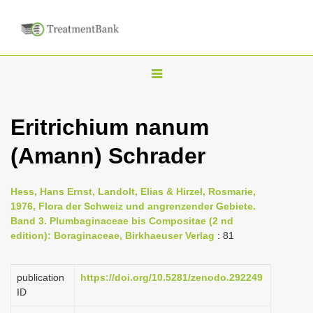
T
o
g
Eritrichium nanum
g
(Amann) Schrader
l
e
n
Hess, Hans Ernst, Landolt, Elias & Hirzel, Rosmarie,
1976, Flora der Schweiz und angrenzender Gebiete.
a
Band 3. Plumbaginaceae bis Compositae (2 nd
v
edition): Boraginaceae, Birkhaeuser Verlag
: 81
i
g
publication
https://doi.org/10.5281/zenodo.292249
a
ID
t