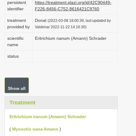
persistent
https://treatment.plazi.org/id/42C90449-
i
identifier
F226-8456-C752-8616421C9760
o
treatment
Donat
(2022-03-08 18:00:39, last updated by
n
provided by
Valdenar 2022-11-22 14:16:30)
scientific
Eritrichium nanum (Amann) Schrader
name
status
Show all
Treatment
Eritrichium nanum (Amann) Schrader
(
Myosotis nana Amann
)