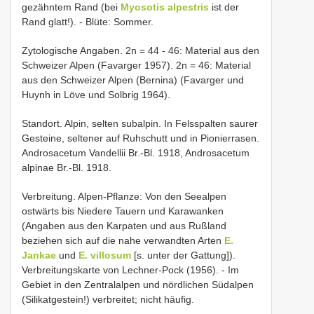
gezähntem Rand (bei
Myosotis alpestris
ist der
Rand glatt!). - Blüte: Sommer.
Zytologische Angaben. 2n = 44 - 46: Material aus den
Schweizer Alpen (Favarger 1957). 2n = 46: Material
aus den Schweizer Alpen (Bernina) (Favarger und
Huynh in Löve und Solbrig 1964).
Standort. Alpin, selten subalpin. In Felsspalten saurer
Gesteine, seltener auf Ruhschutt und in Pionierrasen.
Androsacetum Vandellii Br.-Bl. 1918, Androsacetum
alpinae Br.-Bl. 1918.
Verbreitung. Alpen-Pflanze: Von den Seealpen
ostwärts bis Niedere Tauern und Karawanken
(Angaben aus den Karpaten und aus Rußland
beziehen sich auf die nahe verwandten Arten
E.
Jankae
und
E. villosum
[s. unter der Gattung]).
Verbreitungskarte von Lechner-Pock (1956). - Im
Gebiet in den Zentralalpen und nördlichen Südalpen
(Silikatgestein!) verbreitet; nicht häufig.