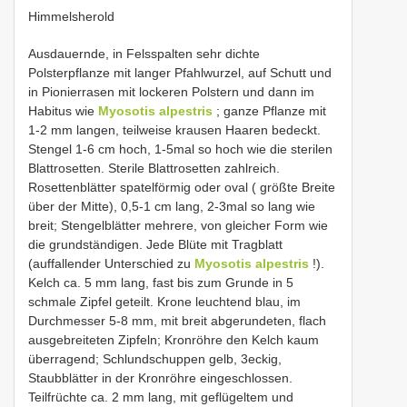
Himmelsherold
Ausdauernde, in Felsspalten sehr dichte
Polsterpflanze mit langer Pfahlwurzel, auf Schutt und
in Pionierrasen mit lockeren Polstern und dann im
Habitus wie
Myosotis alpestris
; ganze Pflanze mit
1-2 mm langen, teilweise krausen Haaren bedeckt.
Stengel 1-6 cm hoch, 1-5mal so hoch wie die sterilen
Blattrosetten. Sterile Blattrosetten zahlreich.
Rosettenblätter spatelförmig oder oval ( größte Breite
über der Mitte), 0,5-1 cm lang, 2-3mal so lang wie
breit; Stengelblätter mehrere, von gleicher Form wie
die grundständigen. Jede Blüte mit Tragblatt
(auffallender Unterschied zu
Myosotis alpestris
!).
Kelch ca. 5 mm lang, fast bis zum Grunde in 5
schmale Zipfel geteilt. Krone leuchtend blau, im
Durchmesser 5-8 mm, mit breit abgerundeten, flach
ausgebreiteten Zipfeln; Kronröhre den Kelch kaum
überragend; Schlundschuppen gelb, 3eckig,
Staubblätter in der Kronröhre eingeschlossen.
Teilfrüchte ca. 2 mm lang, mit geflügeltem und