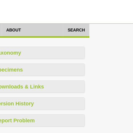
ABOUT
SEARCH
axonomy
pecimens
ownloads & Links
rsion History
eport Problem