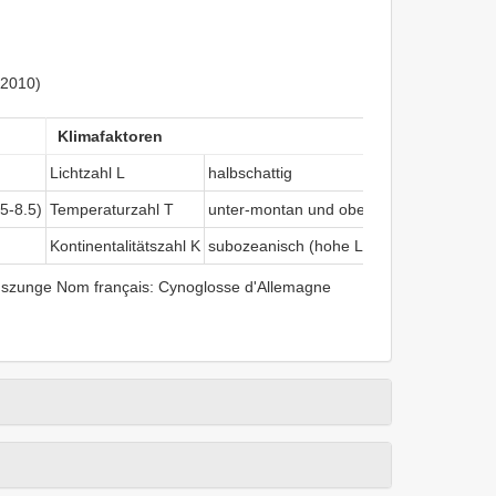
(2010)
Klimafaktoren
Lichtzahl L
halbschattig
.5-8.5)
Temperaturzahl T
unter-montan und ober-kollin
Kontinentalitätszahl K
subozeanisch (hohe Luftfeuchtigkeit, g
zunge Nom français: Cynoglosse d'Allemagne