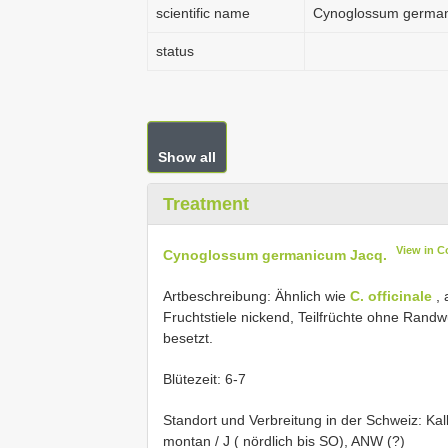
scientific name
Cynoglossum german
status
Show all
Treatment
View in C
Cynoglossum germanicum Jacq.
Artbeschreibung: Ähnlich wie
C. officinale
, 
Fruchtstiele nickend, Teilfrüchte ohne Randw
besetzt.
Blütezeit: 6-7
Standort und Verbreitung in der Schweiz: Ka
montan / J ( nördlich bis SO), ANW (?)