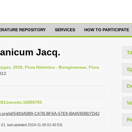
TERATURE REPOSITORY
SERVICES
HOW TO PARTICIPATE
anicum Jacq.
T
gax, 2018, Flora Helvetica - Boraginaceae, Flora
S
812
D
5281/zenodo.10856755
Ve
lazi.org/id/5483A0B9-C47B-BF6A-57E9-BA4595BD7D42
R
:21, last updated 2024-11-26 01:40:53)