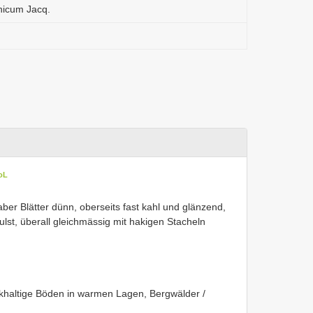
icum Jacq.
oL
aber Blätter dünn, oberseits fast kahl und glänzend,
ulst, überall gleichmässig mit hakigen Stacheln
lkhaltige Böden in warmen Lagen, Bergwälder /