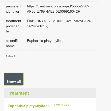
i
persistent
https://treatment.plazi.org/id/5555279D-
identifier
AF56-E765-4AE2-0E009916042F
o
n
treatment
Plazi
(2024-01-29 23:08:31, last updated 2024-
provided
11-26 04:18:32)
by
scientific
Euphorbia platyphyllos L.
name
status
Show all
Treatment
View in CoL
Euphorbia platyphyllos L.