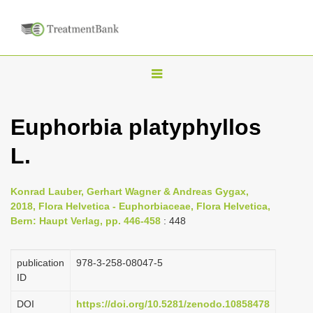
T
o
g
Euphorbia platyphyllos
g
L.
l
e
n
Konrad Lauber, Gerhart Wagner & Andreas Gygax,
2018, Flora Helvetica - Euphorbiaceae, Flora Helvetica,
a
Bern: Haupt Verlag, pp. 446-458
: 448
v
i
publication
978-3-258-08047-5
g
ID
a
DOI
https://doi.org/10.5281/zenodo.10858478
t