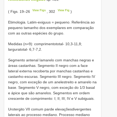
View Figs
View Fig
( Figs. 19–26
, 302
)
Etimologia. Latim-exiguus = pequeno. Referência ao
pequeno tamanho dos exemplares em comparação
com as outras espécies do grupo.
Medidas (n=9): comprimentototal- 10,3-11,8;
larguratotal- 6,7-7,2.
Segmento antenal Iamarelo com manchas negras e
áreas castanhas. Segmento II negro com a face
lateral externa recoberta por manchas castanhas e
castanho-escuras. Segmento III negro. Segmento IV
negro, com exceção de um anelestreito e amarelo na
base. Segmento V negro, com exceção do 1/3 basal
e ápice que são amarelos. Segmentos em ordem
crescente de comprimento: I; II; III; IV e V subiguais.
Urotergito VII comum parde elevaçõesdivergentes
laterais ao processo mediano. Processo mediano