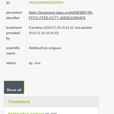
56262006000200004
ID
i
o
persistent
https://treatment.plazi.org/id/5B3B87A9-
identifier
FFFC-FFE5-FC77-A5E951D904F6
n
treatment
Carolina
(2020-07-29 15:41:35, last updated
provided
2024-11-29 10:26:43)
by
scientific
Antiteuchus exiguus
name
status
sp. nov.
Show all
Treatment
Antiteuchus exiguus
sp. nov.