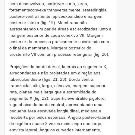
bem desenvolvido, partelivre curta, larga,
fortementeconvexa transversalmente, retaedirigida
póstero-ventralmente; ápiceexpandido emargem
posterior inteira (fig. 19). Membrana não
apresentando um par de áreas esclerotizadas junto à
margem posterior de cada conexivo VII. Margem
posterior do processo praticamente coincidindo com
o final da membrana. Margem posterior do
urosternito VII com um processo retangular (fig. 20).
Projeções do bordo dorsal, laterais ao segmento X,
arredondadas e não projetadas em direção aos
tubérculos deste (figs. 21, 23). Bordo ventral
trapezoidal, alto, largo, côncavo, margem superior
reta, planae mais larga que a extremidade do
segmento X (fig. 22). Superfícieventraldo pigóforo,
logo abaixo do bordo ventral, apresentando uma
pequena área escavada longitudinal, mediana e
recoberta por pêlos esparsos. Ângulo póstero-lateral
do pigóforo quase 3 vezes mais longo que largo,
emvista lateral. Ângulos curvados internamente,