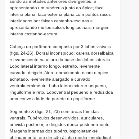
sendo as metades anteriores divergentes, e
apresentando um tubérculo junto ao ápice; face
interna plana; face externa plana com pontos rasos
interligados por faixas castanho-escuras e
apresentando muitos sulcos longitudinais; margem
interna castanho-escura.
Cabeça do parâmero composta por 3 lobos visíveis
(figs. 24-26). Dorsal inconspícuo; carena dorsalbaixa
e evanescente na altura da base dos lobos laterais.
Lobo lateral interno longo, estreito, levemente
curvado, dirigido látero-dorsalmente ecom o ápice
achatado, levemente alargado e curvado
ventrolateralmente. Lobo lateralexterno pequeno,
lingüiforme e reto. Loboventral pequeno e reduzidoa
uma convexidade da parede ou papiliforme.
Segmento X (figs. 21, 23) sem áreas túmidas
ventrais. Tubérculos desenvolvidos, auriculares,
emvista posterior, e dirigidos dorso-posteriormente.
Margens internas dos tubérculosprojetam-se
obliquamente, em direção àlinha média longitudinal,