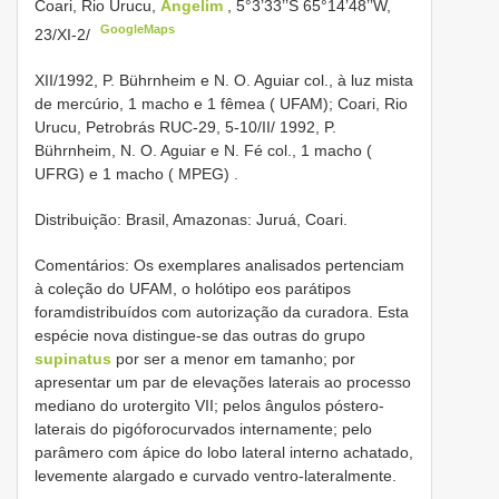
Coari, Rio Urucu,
Angelim
, 5°3’33’’S 65°14’48’’W,
GoogleMaps
23/XI-2/
XII/1992, P. Bührnheim e N. O. Aguiar col., à luz mista
de mercúrio, 1 macho e 1 fêmea ( UFAM);
Coari, Rio
Urucu, Petrobrás RUC-29, 5-10/II/ 1992, P.
Bührnheim, N. O. Aguiar e N. Fé col., 1 macho (
UFRG) e
1 macho ( MPEG)
.
Distribuição: Brasil, Amazonas: Juruá, Coari.
Comentários: Os exemplares analisados pertenciam
à coleção do UFAM, o holótipo eos parátipos
foramdistribuídos com autorização da curadora. Esta
espécie nova distingue-se das outras do grupo
supinatus
por ser a menor em tamanho; por
apresentar um par de elevações laterais ao processo
mediano do urotergito VII; pelos ângulos póstero-
laterais do pigóforocurvados internamente; pelo
parâmero com ápice do lobo lateral interno achatado,
levemente alargado e curvado ventro-lateralmente.