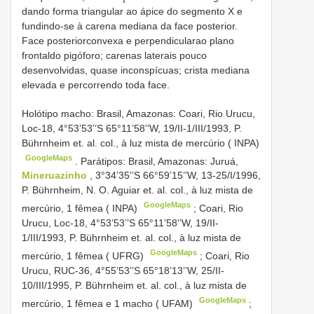
dando forma triangular ao ápice do segmento X e
fundindo-se à carena mediana da face posterior.
Face posteriorconvexa e perpendicularao plano
frontaldo pigóforo; carenas laterais pouco
desenvolvidas, quase inconspícuas; crista mediana
elevada e percorrendo toda face.
Holótipo macho: Brasil, Amazonas: Coari, Rio Urucu,
Loc-18, 4°53’53’’S 65°11’58’’W, 19/II-1/III/1993, P.
Bührnheim et. al. col., à luz mista de mercúrio ( INPA)
GoogleMaps
.
Parátipos: Brasil, Amazonas: Juruá,
Mineruazinho
, 3°34’35’’S 66°59’15’’W, 13-25/I/1996,
P. Bührnheim, N. O. Aguiar et. al. col., à luz mista de
GoogleMaps
mercúrio, 1 fêmea ( INPA)
;
Coari, Rio
Urucu, Loc-18, 4°53’53’’S 65°11’58’’W, 19/II-
1/III/1993, P. Bührnheim et. al. col., à luz mista de
GoogleMaps
mercúrio, 1 fêmea ( UFRG)
;
Coari, Rio
Urucu, RUC-36, 4°55’53’’S 65°18’13’’W, 25/II-
10/III/1995, P. Bührnheim et. al. col., à luz mista de
GoogleMaps
mercúrio, 1 fêmea e 1 macho ( UFAM)
;