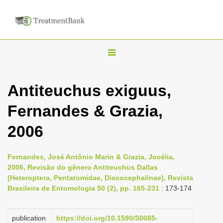
T
o
g
Antiteuchus exiguus,
g
Fernandes & Grazia,
l
e
2006
n
a
Fernandes, José Antônio Marin & Grazia, Jocélia,
v
2006, Revisão do gênero Antiteuchus Dallas
i
(Heteroptera, Pentatomidae, Discocephalinae), Revista
Brasileira de Entomologia 50 (2), pp. 165-231
: 173-174
g
a
publication
https://doi.org/10.1590/S0085-
t