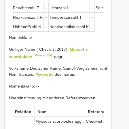
Feuchtezahl F
--
Lichtzahl L
--
Salzzeichen
--
Reaktionszahl R
--
Temperaturzahl T
--
Nährstoffzahl N
--
Kontinentalitätszahl K
--
Nomenklatur
Gültiger Name ( Checklist 2017):
Myosotis
View in CoL
scorpioides
aggr.
Volksname Deutscher Name: Sumpf-Vergissmeinnicht
Nom français:
Myosotis
des marais
Nome italiano: --
Übereinstimmung mit anderen Referenzwerken
Relation
Nom
Referenzwerke
No
=
Myosotis scorpioides aggr.
Checklist 2017
266