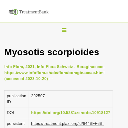
T
o
g
Myosotis scorpioides
g
l
Info Flora, 2021, Info Flora Schweiz - Boraginaceae,
e
https://www.infoflora.ch/de/flora/boraginaceae.html
n
(accessed 2023-10-20)
: -
a
v
publication
292507
i
ID
g
DOI
https://doi.org/10.5281/zenodo.10918127
a
persistent
https://treatment.plazi.org/id/644BFF6B-
t