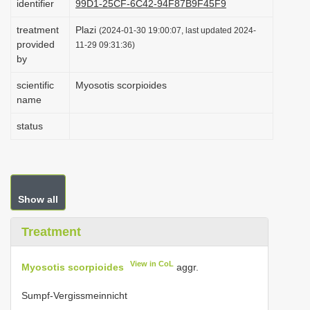
identifier
99D1-25CF-6C42-94F87B9F45F9
i
treatment
Plazi
(2024-01-30 19:00:07, last updated 2024-
o
provided
11-29 09:31:36)
n
by
scientific
Myosotis scorpioides
name
status
Show all
Treatment
View in CoL
Myosotis scorpioides
aggr.
Sumpf-Vergissmeinnicht