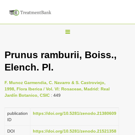
T
o
g
Prunus ramburii, Boiss.,
g
Elench. Pl.
l
e
n
F. Munoz Garmendia, C. Navarro & S. Castroviejo,
1998, Flora Iberica / Vol. VI: Rosaceae, Madrid: Real
a
Jardín Botanico, CSIC
: 449
v
i
publication
https://doi.org/10.5281/zenodo.21380609
g
ID
a
DOI
https://doi.org/10.5281/zenodo.21521358
t