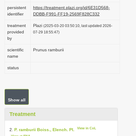
i
persistent
https://treatment.plazi.org/id/6E31D568-
identifier
DDBB-F991-FF19-2569F828C332
o
n
treatment
Plazi
(2025-03-20 03:50:10, last updated 2026-
provided
07-29 18:55:47)
by
scientific
Prunus ramburii
name
status
Show all
Treatment
View in CoL
2.
P. ramburii Boiss., Elench. Pl.
View at ENA