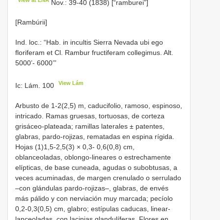
Nov.: 39-40 (1838) [“ramburei”]
[Rambúrii]
Ind. loc.: “Hab. in incultis Sierra Nevada ubi ego
floriferam et Cl. Rambur fructiferam collegimus. Alt.
5000’- 6000’”
View Lám
Ic: Lám. 100
Arbusto de 1-2(2,5) m, caducifolio, ramoso, espinoso,
intricado. Ramas gruesas, tortuosas, de corteza
grisáceo-plateada; ramillas laterales ± patentes,
glabras, pardo-rojizas, rematadas en espina rígida.
Hojas (1)1,5-2,5(3) × 0,3- 0,6(0,8) cm,
oblanceoladas, oblongo-lineares o estrechamente
elípticas, de base cuneada, agudas o subobtusas, a
veces acuminadas, de margen crenulado o serrulado
–con glándulas pardo-rojizas–, glabras, de envés
más pálido y con nerviación muy marcada; pecíolo
0,2-0,3(0,5) cm, glabro; estípulas caducas, linear-
lanceoladas, con lacinias glandulíferas. Flores en