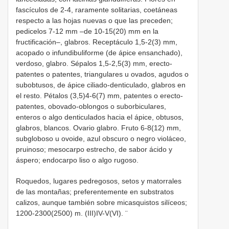
fascículos de 2-4, raramente solitarias, coetáneas
respecto a las hojas nuevas o que las preceden;
pedicelos 7-12 mm –de 10-15(20) mm en la
fructificación–, glabros. Receptáculo 1,5-2(3) mm,
acopado o infundibuliforme (de ápice ensanchado),
verdoso, glabro. Sépalos 1,5-2,5(3) mm, erecto-
patentes o patentes, triangulares u ovados, agudos o
subobtusos, de ápice ciliado-denticulado, glabros en
el resto. Pétalos (3,5)4-6(7) mm, patentes o erecto-
patentes, obovado-oblongos o suborbiculares,
enteros o algo denticulados hacia el ápice, obtusos,
glabros, blancos. Ovario glabro. Fruto 6-8(12) mm,
subgloboso u ovoide, azul obscuro o negro violáceo,
pruinoso; mesocarpo estrecho, de sabor ácido y
áspero; endocarpo liso o algo rugoso.
Roquedos, lugares pedregosos, setos y matorrales
de las montañas; preferentemente en substratos
calizos, aunque también sobre micasquistos silíceos;
1200-2300(2500) m. (III)IV-V(VI). ¨