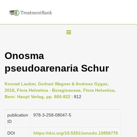
T
o
g
Onosma
g
pseudoarenaria Schur
l
e
n
Konrad Lauber, Gerhart Wagner & Andreas Gygax,
2018, Flora Helvetica - Boraginaceae, Flora Helvetica,
a
Bern: Haupt Verlag, pp. 800-822
: 812
v
i
publication
978-3-258-08047-5
g
ID
a
DOI
https://doi.org/10.5281/zenodo.10856776
t