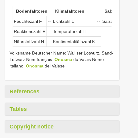
Bodenfaktoren
Klimafaktoren
Salztoleranz
Feuchtezahl F
--
Lichtzahl L
--
Salzzeichen
--
Reaktionszahl R
--
Temperaturzahl T
--
Nährstoffzahl N
--
Kontinentalitätszahl K
--
Volksname Deutscher Name: Walliser Lotwurz, Sand-
Lotwurz Nom français:
Onosma
du Valais Nome
italiano:
Onosma
del Valese
References
Tables
Copyright notice