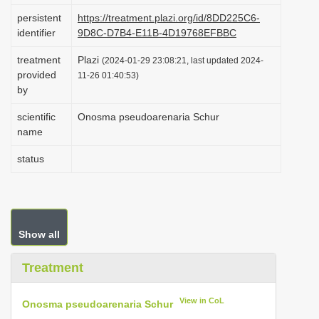
i
persistent
https://treatment.plazi.org/id/8DD225C6-
identifier
9D8C-D7B4-E11B-4D19768EFBBC
o
n
treatment
Plazi
(2024-01-29 23:08:21, last updated 2024-
provided
11-26 01:40:53)
by
scientific
Onosma pseudoarenaria Schur
name
status
Show all
Treatment
View in CoL
Onosma pseudoarenaria Schur