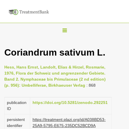
T
o
g
Coriandrum sativum L.
g
l
Hess, Hans Ernst, Landolt, Elias & Hirzel, Rosmarie,
e
1976, Flora der Schweiz und angrenzender Gebiete.
n
Band 2. Nymphaceae bis Primulaceae (2 nd edition)
(p. 956): Umbelliferae, Birkhaeuser Verlag
: 868
a
v
i
publication
https://doi.org/10.5281/zenodo.292251
ID
g
a
persistent
https://treatment.plazi.org/id/A038BD53-
identifier
25A9-5795-E675-235DC52BCD9A
t