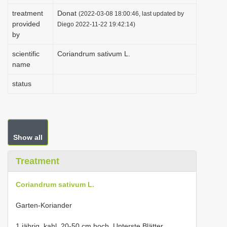
i
treatment
Donat
(2022-03-08 18:00:46, last updated by
provided
o
Diego 2022-11-22 19:42:14)
by
n
scientific
Coriandrum sativum L.
name
status
Show all
Treatment
Coriandrum sativum L.
Garten-Koriander
1 jährig, kahl, 20-50 cm hoch. Unterste Blätter