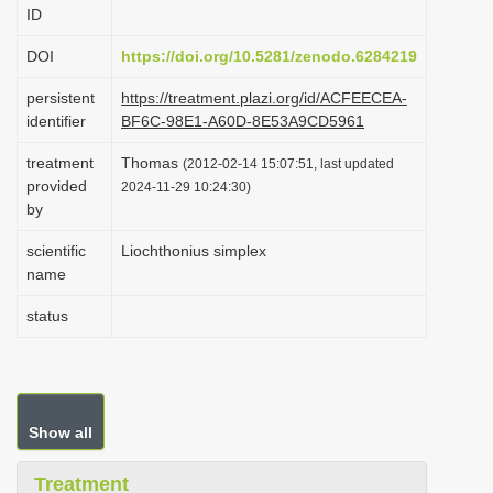
ID
i
o
DOI
https://doi.org/10.5281/zenodo.6284219
n
persistent
https://treatment.plazi.org/id/ACFEECEA-
identifier
BF6C-98E1-A60D-8E53A9CD5961
treatment
Thomas
(2012-02-14 15:07:51, last updated
provided
2024-11-29 10:24:30)
by
scientific
Liochthonius simplex
name
status
Show all
Treatment