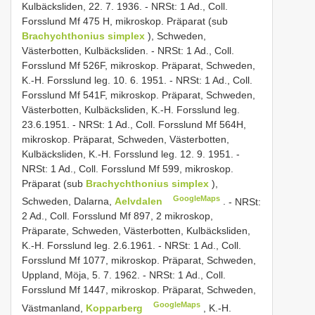
Kulbäcksliden, 22. 7. 1936. -
NRSt: 1 Ad., Coll.
Forsslund Mf 475 H, mikroskop. Präparat (sub
Brachychthonius simplex
), Schweden,
Västerbotten, Kulbäcksliden.
-
NRSt: 1 Ad., Coll.
Forsslund Mf 526F, mikroskop. Präparat, Schweden,
K.-H. Forsslund leg. 10. 6. 1951.
-
NRSt: 1 Ad., Coll.
Forsslund Mf 541F, mikroskop. Präparat, Schweden,
Västerbotten, Kulbäcksliden, K.-H. Forsslund leg.
23.6.1951.
-
NRSt: 1 Ad., Coll. Forsslund Mf 564H,
mikroskop. Präparat, Schweden, Västerbotten,
Kulbäcksliden, K.-H. Forsslund leg. 12. 9. 1951.
-
NRSt: 1 Ad., Coll. Forsslund Mf 599, mikroskop.
Präparat (sub
Brachychthonius simplex
),
GoogleMaps
Schweden, Dalarna,
Aelvdalen
.
-
NRSt:
2 Ad., Coll. Forsslund Mf 897, 2 mikroskop,
Präparate, Schweden, Västerbotten, Kulbäcksliden,
K.-H. Forsslund leg. 2.6.1961.
-
NRSt: 1 Ad., Coll.
Forsslund Mf 1077, mikroskop. Präparat, Schweden,
Uppland, Möja, 5. 7. 1962.
-
NRSt: 1 Ad., Coll.
Forsslund Mf 1447, mikroskop. Präparat, Schweden,
GoogleMaps
Västmanland,
Kopparberg
, K.-H.