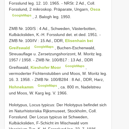
Forsslund leg. 12. 10. 1965.
-
NRSt: 2 Ad., Coll.
Forsslund, 2 mikroskop. Präparate, Ungarn,
Osca
GoogleMaps
, J. Balogh leg. 1950.
ZMB Nr.
100/S
: 4 Ad., Schweden, Västerbotten,
Kulbäcksliden, K.-H. Forsslund det. et ded. 1951.
-
ZMB Nr.
100/IV
: 15 Ad., DDR,
Elisenhain bei
GoogleMaps
Greifswald
, Buchen-Eschenwald,
Streuauflage u. Zersetzungshorizont, M. Moritz leg.
1957 / 1958.
-
ZMB Nr.
100/B17
: 13 Ad., DDR
GoogleMaps
Greifswald,
Kieshofer Moor
,
vermoderter Fichtenstubben und Moos, M. Moritz leg.
16. 3. 1958.
-
ZMB Nr.
100/B284
: 8 Ad., DDR, Harz,
GoogleMaps
Hohnekamm
, ca. 800 m, Nadelstreu
und Moos, W. Karg leg. V. 1966.
Holotypus, Locus typicus:
Der Holotypus befindet sich
im Naturhistoriska Rijksmuseet, Stockholm, Coll.
Forsslund. Der Locus typicus ist Schweden,
Kulbäcksliden, F-Schicht im Mischwald vom
Vaccinium-Typ. K.-H. Forsslund leg. 22. 7. 1936.