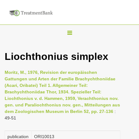
T
o
g
Liochthonius simplex
g
l
Moritz, M., 1976, Revision der europäischen
e
Gattungen und Arten der Familie Brachychthoniidae
n
(Acari, Oribatei) Teil 1. Allgemeiner Teil:
Brachychthoniidae Thor, 1934. Spezieller Teil:
a
Liochthonius v. d. Hammen, 1959, Verachthonius nov.
v
gen. und Paraliochthonius nov. gen., Mitteilungen aus
i
dem Zoologischen Museum in Berlin 52, pp. 27-136
:
49-51
g
a
t
publication
ORI10013