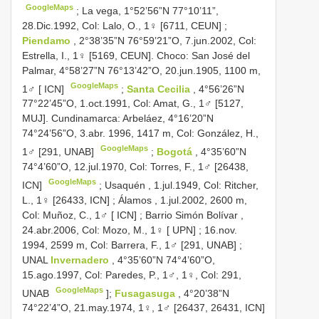
GoogleMaps
;
La vega, 1°52’56”N 77°10’11”,
28.Dic.1992, Col: Lalo, O., 1♀ [6711, CEUN]
;
Piendamo
, 2°38’35”N 76°59’21”O, 7.jun.2002, Col:
Estrella, I., 1♀ [5169, CEUN]. Choco: San José del
Palmar, 4°58’27”N 76°13’42”O, 20.jun.1905, 1100 m,
GoogleMaps
1♂ [ ICN]
;
Santa Cecilia
, 4°56’26”N
77°22’45”O, 1.oct.1991, Col: Amat, G., 1♂ [5127,
MUJ]. Cundinamarca: Arbeláez, 4°16’20”N
74°24’56”O, 3.abr. 1996, 1417 m, Col: González, H.,
GoogleMaps
1♂ [291, UNAB]
;
Bogotá
, 4°35’60”N
74°4’60”O, 12.jul.1970, Col: Torres, F., 1♂ [26438,
GoogleMaps
ICN]
;
Usaquén , 1.jul.1949, Col: Ritcher,
L., 1♀ [26433, ICN]
;
Álamos , 1.jul.2002, 2600 m,
Col: Muñoz, C., 1♂ [ ICN]
;
Barrio Simón Bolívar ,
24.abr.2006, Col: Mozo, M., 1♀ [ UPN]
;
16.nov.
1994, 2599 m, Col: Barrera, F., 1♂ [291, UNAB]
;
UNAL
Invernadero
, 4°35’60”N 74°4’60”O,
15.ago.1997, Col: Paredes, P., 1♂, 1♀, Col: 291,
GoogleMaps
UNAB
];
Fusagasuga
, 4°20’38”N
74°22’4”O, 21.may.1974, 1♀, 1♂ [26437, 26431, ICN]