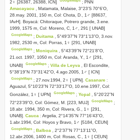
GoogleMaps
2♀ [26387, 26388, ICN]
;
PNN
Amacayacu
, Matamata, Malaise, 3°23’S 70°6’O,
28.may. 2001, 150 m, Col: Chota, D., 1♂ [88637,
IAvH]. Boyacá: Chitoraque, Potrero grande, 3.ene.
1999, 1575 m, Col: Moreno, C, 1♂, 291 [ UNAB]
GoogleMaps
;
Duitama
, 5°49’37”N 73°1’13”O, 3.nov.
1982, 2530 m, Col: Porras, 1♀ [291, UNAB]
GoogleMaps
;
Moniquira
, 5°43’39”N 72°21’8”O,
21.oct. 1997, 1050 m, Col: Aranda, Y., 1♂ [291,
GoogleMaps
UNAB]
;
Villa de Leyva
, El Escondite,
5°38’19”N 73°31’42”O, 4.ago.2005, 1♂ [ ICN]
GoogleMaps
;
27.nov.1994, 2♀ [ UPN].
Casanare
:
Aguazul, 5°10’23”N 72°33’17”O, 10.ene.1997, Col:
GoogleMaps
González, 1♀ [ UPN]
;
Yopal
, 5°20’22”N
GoogleMaps
72°23’39”O, Col: Gómez, M. [223, MUJ]
;
18.abr. 1994, 350 m, Col: Rivera, G., 1♀ [291,
UNAB].
Cauca
: Argelia, 2°14’35”N 77°16’43”O,
1.abr.1994, Col: Hoyos y Bravo, 1♂ [5184, CEUN]
GoogleMaps
;
Balboa
, 2°2’37”N 77°13’11”O,
12.abr.2006, 1400 m, Col: Rosas, C., 1♀ [ CEUN]