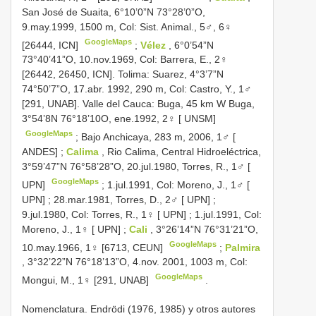
San José de Suaita, 6°10’0”N 73°28’0”O,
9.may.1999, 1500 m, Col: Sist. Animal., 5♂, 6♀
GoogleMaps
[26444, ICN]
;
Vélez
, 6°0’54”N
73°40’41”O, 10.nov.1969, Col: Barrera, E., 2♀
[26442, 26450, ICN]. Tolima: Suarez, 4°3’7”N
74°50’7”O, 17.abr. 1992, 290 m, Col: Castro, Y., 1♂
[291, UNAB]. Valle del Cauca: Buga, 45 km W Buga,
3°54’8N 76°18’10O, ene.1992, 2♀ [ UNSM]
GoogleMaps
;
Bajo Anchicaya, 283 m, 2006, 1♂ [
ANDES]
;
Calima
, Rio Calima, Central Hidroeléctrica,
3°59’47”N 76°58’28”O, 20.jul.1980, Torres, R., 1♂ [
GoogleMaps
UPN]
;
1.jul.1991, Col: Moreno, J., 1♂ [
UPN]
;
28.mar.1981, Torres, D., 2♂ [ UPN]
;
9.jul.1980, Col: Torres, R., 1♀ [ UPN]
;
1.jul.1991, Col:
Moreno, J., 1♀ [ UPN]
;
Cali
, 3°26’14”N 76°31’21”O,
GoogleMaps
10.may.1966, 1♀ [6713, CEUN]
;
Palmira
, 3°32’22”N 76°18’13”O, 4.nov. 2001, 1003 m, Col:
GoogleMaps
Mongui, M., 1♀ [291, UNAB]
.
Nomenclatura. Endrödi (1976, 1985) y otros autores