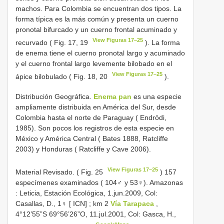
machos. Para Colombia se encuentran dos tipos. La
forma típica es la más común y presenta un cuerno
pronotal bifurcado y un cuerno frontal acuminado y
View Figuras 17–25
recurvado ( Fig. 17, 19
). La forma
de enema tiene el cuerno pronotal largo y acuminado
y el cuerno frontal largo levemente bilobado en el
View Figuras 17–25
ápice bilobulado ( Fig. 18, 20
).
Distribución Geográfica.
Enema pan
es una especie
ampliamente distribuida en América del Sur, desde
Colombia hasta el norte de Paraguay ( Endrödi,
1985). Son pocos los registros de esta especie en
México y América Central ( Bates 1888, Ratcliffe
2003) y Honduras ( Ratcliffe y Cave 2006).
View Figuras 17–25
Material Revisado. ( Fig. 25
)
157
especímenes examinados ( 104♂ y 53♀). Amazonas
: Leticia, Estación Ecológica, 1.jun.2009, Col:
Casallas, D., 1♀ [ ICN]
;
km 2
Vía Tarapaca
,
4°12’55”S 69°56’26”O, 11.jul.2001, Col: Gasca, H.,