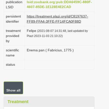
publication
lsid:zoobank.org:pub:DDA6459C-880F-
i
4607-85DE-1E128E4E2CAD
LSID
o
persistent
https://treatment.plazi.org/id/C8197637-
n
identifier
FF89-FFA4-3FFE-FF14FCA0F88D
treatment
Felipe
(2021-08-07 14:31:48, last updated by
provided
Plazi 2023-11-03 21:10:22)
by
scientific
Enema pan ( Fabricius, 1775 )
name
status
Show all
Treatment