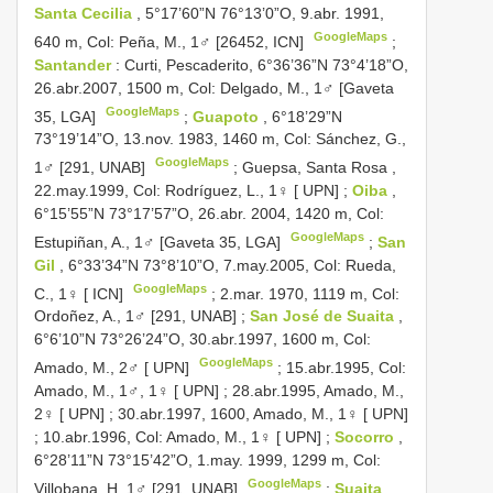
Santa Cecilia
, 5°17’60”N 76°13’0”O, 9.abr. 1991,
GoogleMaps
640 m, Col: Peña, M., 1♂ [26452, ICN]
;
Santander
: Curti, Pescaderito, 6°36’36”N 73°4’18”O,
26.abr.2007, 1500 m, Col: Delgado, M., 1♂ [Gaveta
GoogleMaps
35, LGA]
;
Guapoto
, 6°18’29”N
73°19’14”O, 13.nov. 1983, 1460 m, Col: Sánchez, G.,
GoogleMaps
1♂ [291, UNAB]
;
Guepsa, Santa Rosa ,
22.may.1999, Col: Rodríguez, L., 1♀ [ UPN]
;
Oiba
,
6°15’55”N 73°17’57”O, 26.abr. 2004, 1420 m, Col:
GoogleMaps
Estupiñan, A., 1♂ [Gaveta 35, LGA]
;
San
Gil
, 6°33’34”N 73°8’10”O, 7.may.2005, Col: Rueda,
GoogleMaps
C., 1♀ [ ICN]
;
2.mar. 1970, 1119 m, Col:
Ordoñez, A., 1♂ [291, UNAB]
;
San José de Suaita
,
6°6’10”N 73°26’24”O, 30.abr.1997, 1600 m, Col:
GoogleMaps
Amado, M., 2♂ [ UPN]
;
15.abr.1995, Col:
Amado, M., 1♂, 1♀ [ UPN]
;
28.abr.1995, Amado, M.,
2♀ [ UPN]
;
30.abr.1997, 1600, Amado, M., 1♀ [ UPN]
;
10.abr.1996, Col: Amado, M., 1♀ [ UPN]
;
Socorro
,
6°28’11”N 73°15’42”O, 1.may. 1999, 1299 m, Col:
GoogleMaps
Villobana, H, 1♂ [291, UNAB]
;
Suaita
,