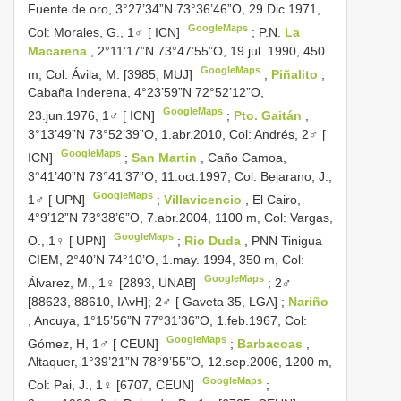
Fuente de oro, 3°27’34”N 73°36’46”O, 29.Dic.1971,
GoogleMaps
Col: Morales, G., 1♂ [ ICN]
;
P.N.
La
Macarena
, 2°11’17”N 73°47’55”O, 19.jul. 1990, 450
GoogleMaps
m, Col: Ávila, M. [3985, MUJ]
;
Piñalito
,
Cabaña Inderena, 4°23’59”N 72°52’12”O,
GoogleMaps
23.jun.1976, 1♂ [ ICN]
;
Pto. Gaitán
,
3°13’49”N 73°52’39”O, 1.abr.2010, Col: Andrés, 2♂ [
GoogleMaps
ICN]
;
San Martin
, Caño Camoa,
3°41’40”N 73°41’37”O, 11.oct.1997, Col: Bejarano, J.,
GoogleMaps
1♂ [ UPN]
;
Villavicencio
, El Cairo,
4°9’12”N 73°38’6”O, 7.abr.2004, 1100 m, Col: Vargas,
GoogleMaps
O., 1♀ [ UPN]
;
Rio Duda
, PNN Tinigua
CIEM, 2°40’N 74°10’O, 1.may. 1994, 350 m, Col:
GoogleMaps
Álvarez, M., 1♀ [2893, UNAB]
; 2♂
[88623, 88610, IAvH];
2♂ [ Gaveta 35, LGA]
;
Nariño
, Ancuya, 1°15’56”N 77°31’36”O, 1.feb.1967, Col:
GoogleMaps
Gómez, H, 1♂ [ CEUN]
;
Barbacoas
,
Altaquer, 1°39’21”N 78°9’55”O, 12.sep.2006, 1200 m,
GoogleMaps
Col: Pai, J., 1♀ [6707, CEUN]
;