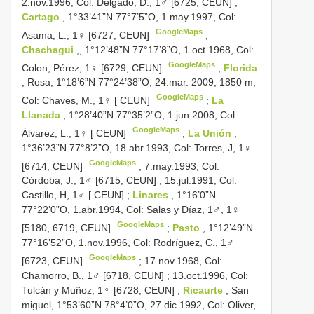
2.nov.1996, Col: Delgado, D., 1♂ [6725, CEUN]
;
Cartago
, 1°33’41”N 77°7’5”O, 1.may.1997, Col:
GoogleMaps
Asama, L., 1♀ [6727, CEUN]
;
Chachagui
,, 1°12’48”N 77°17’8”O, 1.oct.1968, Col:
GoogleMaps
Colon, Pérez, 1♀ [6729, CEUN]
;
Florida
, Rosa, 1°18’6”N 77°24’38”O, 24.mar. 2009, 1850 m,
GoogleMaps
Col: Chaves, M., 1♀ [ CEUN]
;
La
Llanada
, 1°28’40”N 77°35’2”O, 1.jun.2008, Col:
GoogleMaps
Álvarez, L., 1♀ [ CEUN]
;
La Unión
,
1°36’23”N 77°8’2”O, 18.abr.1993, Col: Torres, J, 1♀
GoogleMaps
[6714, CEUN]
;
7.may.1993, Col:
Córdoba, J., 1♂ [6715, CEUN]
;
15.jul.1991, Col:
Castillo, H, 1♂ [ CEUN]
;
Linares
, 1°16’0”N
77°22’0”O, 1.abr.1994, Col: Salas y Díaz, 1♂, 1♀
GoogleMaps
[5180, 6719, CEUN]
;
Pasto
, 1°12’49”N
77°16’52”O, 1.nov.1996, Col: Rodríguez, C., 1♂
GoogleMaps
[6723, CEUN]
;
17.nov.1968, Col:
Chamorro, B., 1♂ [6718, CEUN]
;
13.oct.1996, Col:
Tulcán y Muñoz, 1♀ [6728, CEUN]
;
Ricaurte
, San
miguel, 1°53’60”N 78°4’0”O, 27.dic.1992, Col: Oliver,