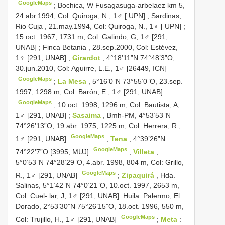
GoogleMaps
;
Bochica, W Fusagasuga-arbelaez km 5,
24.abr.1994, Col: Quiroga, N., 1♂ [ UPN]
;
Sardinas,
Rio Cuja , 21.may.1994, Col: Quiroga, N., 1♀ [ UPN]
;
15.oct. 1967, 1731 m, Col: Galindo, G, 1♂ [291,
UNAB]
;
Finca Betania , 28.sep.2000, Col: Estévez,
1♀ [291, UNAB]
;
Girardot
, 4°18’11”N 74°48’3”O,
30.jun.2010, Col: Aguirre, L.E., 1♂ [26449, ICN]
GoogleMaps
;
La Mesa
, 5°16’0”N 73°55’0”O, 23.sep.
1997, 1298 m, Col: Barón, E., 1♂ [291, UNAB]
GoogleMaps
;
10.oct. 1998, 1296 m, Col: Bautista, A,
1♂ [291, UNAB]
;
Sasaima
, Bmh-PM, 4°53’53”N
74°26’13”O, 19.abr. 1975, 1225 m, Col: Herrera, R.,
GoogleMaps
1♂ [291, UNAB]
;
Tena
, 4°39’26”N
GoogleMaps
74°22’7”O [3995, MUJ]
;
Villeta
,
5°0’53”N 74°28’29”O, 4.abr. 1998, 804 m, Col: Grillo,
GoogleMaps
R., 1♂ [291, UNAB]
;
Zipaquirá
, Hda.
Salinas, 5°1’42”N 74°0’21”O, 10.oct. 1997, 2653 m,
Col: Cuel- lar, J, 1♂ [291, UNAB]. Huila: Palermo, El
Dorado, 2°53’30”N 75°26’15”O, 18.oct. 1996, 550 m,
GoogleMaps
Col: Trujillo, H., 1♂ [291, UNAB]
;
Meta
: