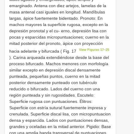
emarginado. Antena con diez artejos, lamelas de la
masa antenal casi iguales en longitud. Mandíbulas
largas, ápice fuertemente bidentado. Pronoto: En
machos mayores la superficie rugosa, excepto en la
depresión pronotal y el cu- erno, depresión lisa con
pocas y esparcidas micropuntuaciones; cuerno en la
mitad posterior del pronoto, ápice con proyección
View Figuras 17–25
hacia adelante y bifurcada ( Fig. 17
). Carina arqueada extendiéndose desde la base del
proceso bifurcado. Machos menores con morfología
similar excepto en depresión discal densamente
punteada, pequeñas puntos, cuerno en la mitad
posterior densamente punteado con tubérculo
reducido o bifurcado. Lados del cuerno con una
región punteada y sin rugosidades. Escutelo:
Superficie rugosa con puntuaciones. Élitros:
Superficie con estría sutural fuertemente impresa y
crenulada. Superficie discal lisa, con micropuntuacion
densa y esparcida. Lados con puntuaciones densas,
grandes y oceladas en la mitad anterior. Pigidio: Base
con una amplia banda transversal de puntuaciones