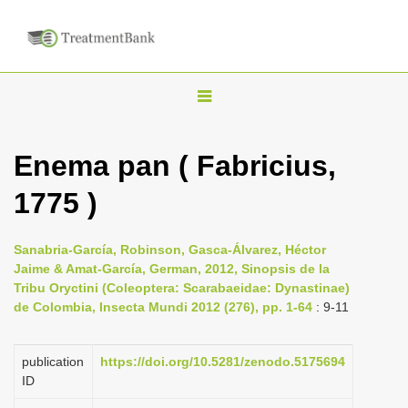
T
o
g
Enema pan ( Fabricius,
g
1775 )
l
e
n
Sanabria-García, Robinson, Gasca-Álvarez, Héctor
Jaime & Amat-García, German, 2012, Sinopsis de la
a
Tribu Oryctini (Coleoptera: Scarabaeidae: Dynastinae)
v
de Colombia, Insecta Mundi 2012 (276), pp. 1-64
: 9-11
i
g
publication
https://doi.org/10.5281/zenodo.5175694
a
ID
t