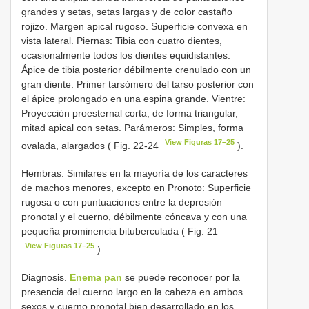
grandes y setas, setas largas y de color castaño
rojizo. Margen apical rugoso. Superficie convexa en
vista lateral. Piernas: Tibia con cuatro dientes,
ocasionalmente todos los dientes equidistantes.
Ápice de tibia posterior débilmente crenulado con un
gran diente. Primer tarsómero del tarso posterior con
el ápice prolongado en una espina grande. Vientre:
Proyección proesternal corta, de forma triangular,
mitad apical con setas. Parámeros: Simples, forma
View Figuras 17–25
ovalada, alargados ( Fig. 22-24
).
Hembras. Similares en la mayoría de los caracteres
de machos menores, excepto en Pronoto: Superficie
rugosa o con puntuaciones entre la depresión
pronotal y el cuerno, débilmente cóncava y con una
pequeña prominencia bituberculada ( Fig. 21
View Figuras 17–25
).
Diagnosis.
Enema pan
se puede reconocer por la
presencia del cuerno largo en la cabeza en ambos
sexos y cuerno pronotal bien desarrollado en los