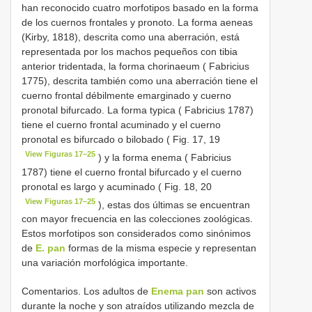
han reconocido cuatro morfotipos basado en la forma
de los cuernos frontales y pronoto. La forma aeneas
(Kirby, 1818), descrita como una aberración, está
representada por los machos pequeños con tibia
anterior tridentada, la forma chorinaeum ( Fabricius
1775), descrita también como una aberración tiene el
cuerno frontal débilmente emarginado y cuerno
pronotal bifurcado. La forma typica ( Fabricius 1787)
tiene el cuerno frontal acuminado y el cuerno
pronotal es bifurcado o bilobado ( Fig. 17, 19
View Figuras 17–25
) y la forma enema ( Fabricius
1787) tiene el cuerno frontal bifurcado y el cuerno
pronotal es largo y acuminado ( Fig. 18, 20
View Figuras 17–25
), estas dos últimas se encuentran
con mayor frecuencia en las colecciones zoológicas.
Estos morfotipos son considerados como sinónimos
de
E. pan
formas de la misma especie y representan
una variación morfológica importante.
Comentarios. Los adultos de
Enema pan
son activos
durante la noche y son atraídos utilizando mezcla de