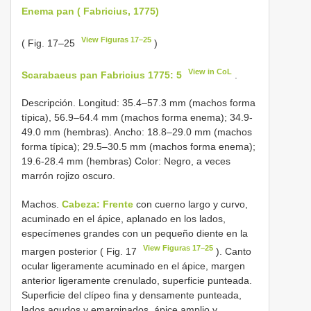
Enema pan ( Fabricius, 1775)
View Figuras 17–25
( Fig. 17–25
)
View in CoL
Scarabaeus pan Fabricius 1775: 5
.
Descripción. Longitud: 35.4–57.3 mm (machos forma
típica), 56.9–64.4 mm (machos forma enema); 34.9-
49.0 mm (hembras). Ancho: 18.8–29.0 mm (machos
forma típica); 29.5–30.5 mm (machos forma enema);
19.6-28.4 mm (hembras) Color: Negro, a veces
marrón rojizo oscuro.
Machos.
Cabeza: Frente
con cuerno largo y curvo,
acuminado en el ápice, aplanado en los lados,
especímenes grandes con un pequeño diente en la
View Figuras 17–25
margen posterior ( Fig. 17
). Canto
ocular ligeramente acuminado en el ápice, margen
anterior ligeramente crenulado, superficie punteada.
Superficie del clípeo fina y densamente punteada,
lados agudos y emarginados, ápice amplio y