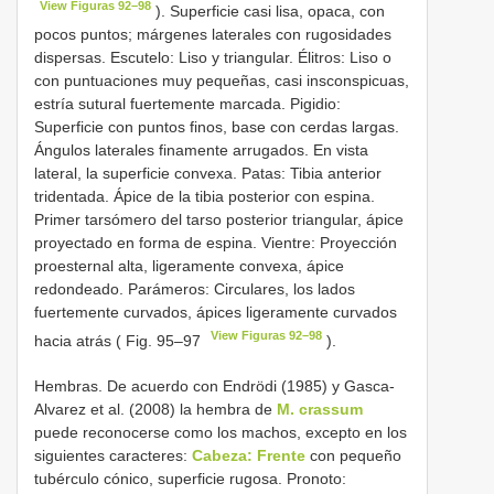
View Figuras 92–98
). Superficie casi lisa, opaca, con
pocos puntos; márgenes laterales con rugosidades
dispersas. Escutelo: Liso y triangular. Élitros: Liso o
con puntuaciones muy pequeñas, casi insconspicuas,
estría sutural fuertemente marcada. Pigidio:
Superficie con puntos finos, base con cerdas largas.
Ángulos laterales finamente arrugados. En vista
lateral, la superficie convexa. Patas: Tibia anterior
tridentada. Ápice de la tibia posterior con espina.
Primer tarsómero del tarso posterior triangular, ápice
proyectado en forma de espina. Vientre: Proyección
proesternal alta, ligeramente convexa, ápice
redondeado. Parámeros: Circulares, los lados
fuertemente curvados, ápices ligeramente curvados
View Figuras 92–98
hacia atrás ( Fig. 95–97
).
Hembras. De acuerdo con Endrödi (1985) y Gasca-
Alvarez et al. (2008) la hembra de
M. crassum
puede reconocerse como los machos, excepto en los
siguientes caracteres:
Cabeza: Frente
con pequeño
tubérculo cónico, superficie rugosa. Pronoto: