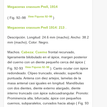
Megaceras crassum Prell, 1914
View Figuras 92–98
( Fig. 92–98
)
Megaceras crassum Prell 1914: 213
.
Descripción. Longitud: 24.6 mm (macho); Ancho: 38.2
mm (macho); Color: Negro.
Machos.
Cabeza: Cuerno
frontal recurvado,
ligeramente bilobulado en el ápice, margen posterior
del cuerno con un diente pequeño cerca del ápice (
View Figuras 92–98
Fig. 92-93
). Canto ocular con ápice
redondeado. Clípeo truncado, elevado; superficie
puntuada. Antena con diez artejos, lamelas de la
masa antenal casi iguales en longitud. Mandíbulas
con dos dientes, diente externo alargado, diente
interno truncado con ápice subcuadrangular. Pronoto:
Prominencia alta, bifurcada; ápice con pequeños
cuernos, subparalelos, curvados hacia abajo ( Fig. 93