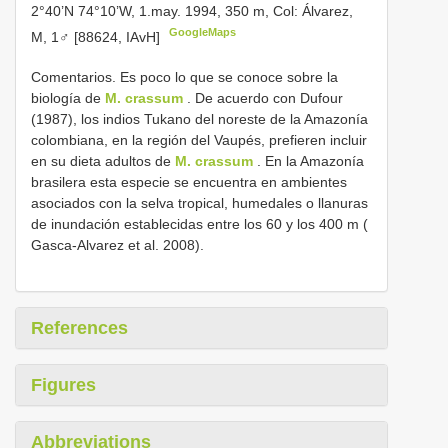
2°40’N 74°10’W, 1.may. 1994, 350 m, Col: Álvarez,
GoogleMaps
M, 1♂ [88624, IAvH]
Comentarios. Es poco lo que se conoce sobre la
biología de
M. crassum
. De acuerdo con Dufour
(1987), los indios Tukano del noreste de la Amazonía
colombiana, en la región del Vaupés, prefieren incluir
en su dieta adultos de
M. crassum
. En la Amazonía
brasilera esta especie se encuentra en ambientes
asociados con la selva tropical, humedales o llanuras
de inundación establecidas entre los 60 y los 400 m (
Gasca-Alvarez et al. 2008).
References
Figures
Abbreviations