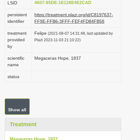
4607-85DE-1E128E4E2CAD
LSID
i
persistent
https://treatment.plazi.org/id/C8197637-
o
identifier
FF9E-FFB6-3FFF-FEF4FD84FB58
n
treatment
Felipe
(2021-08-07 14:31:48, last updated by
provided
Plazi 2023-11-03 21:10:22)
by
scientific
Megaceras Hope, 1837
name
status
Show all
Treatment
Megaceras Hope, 1837