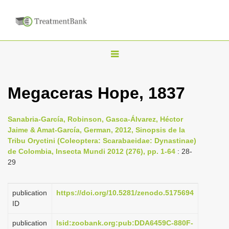
T
o
g
Megaceras Hope, 1837
g
l
Sanabria-García, Robinson, Gasca-Álvarez, Héctor
e
Jaime & Amat-García, German, 2012, Sinopsis de la
n
Tribu Oryctini (Coleoptera: Scarabaeidae: Dynastinae)
de Colombia, Insecta Mundi 2012 (276), pp. 1-64
: 28-
a
29
v
i
publication
https://doi.org/10.5281/zenodo.5175694
g
ID
a
publication
lsid:zoobank.org:pub:DDA6459C-880F-
t