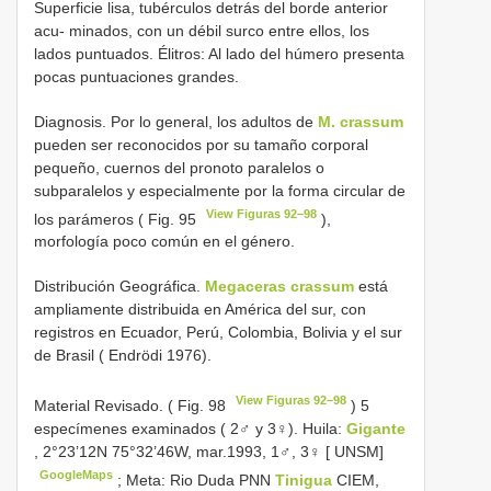
Superficie lisa, tubérculos detrás del borde anterior
acu- minados, con un débil surco entre ellos, los
lados puntuados. Élitros: Al lado del húmero presenta
pocas puntuaciones grandes.
Diagnosis. Por lo general, los adultos de
M. crassum
pueden ser reconocidos por su tamaño corporal
pequeño, cuernos del pronoto paralelos o
subparalelos y especialmente por la forma circular de
View Figuras 92–98
los parámeros ( Fig. 95
),
morfología poco común en el género.
Distribución Geográfica.
Megaceras crassum
está
ampliamente distribuida en América del sur, con
registros en Ecuador, Perú, Colombia, Bolivia y el sur
de Brasil ( Endrödi 1976).
View Figuras 92–98
Material Revisado. ( Fig. 98
)
5
especímenes examinados ( 2♂ y 3♀). Huila:
Gigante
, 2°23’12N 75°32’46W, mar.1993, 1♂, 3♀ [ UNSM]
GoogleMaps
;
Meta: Rio Duda PNN
Tinigua
CIEM,