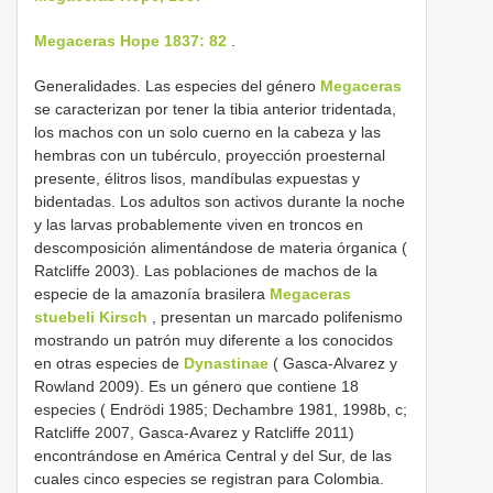
Megaceras Hope 1837: 82
.
Generalidades. Las especies del género
Megaceras
se caracterizan por tener la tibia anterior tridentada,
los machos con un solo cuerno en la cabeza y las
hembras con un tubérculo, proyección proesternal
presente, élitros lisos, mandíbulas expuestas y
bidentadas. Los adultos son activos durante la noche
y las larvas probablemente viven en troncos en
descomposición alimentándose de materia órganica (
Ratcliffe 2003). Las poblaciones de machos de la
especie de la amazonía brasilera
Megaceras
stuebeli Kirsch
, presentan un marcado polifenismo
mostrando un patrón muy diferente a los conocidos
en otras especies de
Dynastinae
( Gasca-Alvarez y
Rowland 2009). Es un género que contiene 18
especies ( Endrödi 1985; Dechambre 1981, 1998b, c;
Ratcliffe 2007, Gasca-Avarez y Ratcliffe 2011)
encontrándose en América Central y del Sur, de las
cuales cinco especies se registran para Colombia.