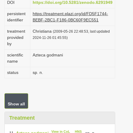
DOI
https://doi.org/10.5281/zenodo.6291949
i
persistent
https://treatment.plazi.org/id/FD5F1744-
o
identifier
BEBF-2BC1-F186-0BC60F9EC551
n
treatment
Christiana
(2009-05-26 22:48:53, last updated
provided
2024-11-26 01:45:55)
by
scientific
Azteca godmani
name
status
sp. n.
Show all
Treatment
View in CoL
HNS
11.
Azteca godmani
, sp. n.