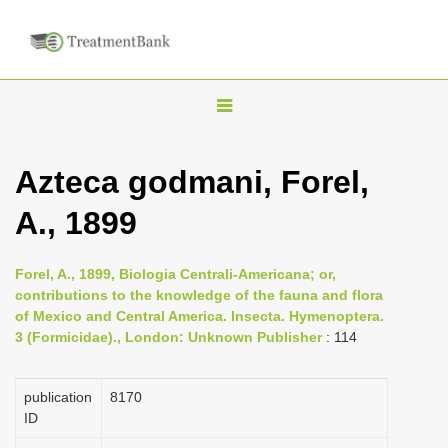
T
o
g
Azteca godmani, Forel,
g
A., 1899
l
e
n
Forel, A., 1899, Biologia Centrali-Americana; or,
contributions to the knowledge of the fauna and flora
a
of Mexico and Central America. Insecta. Hymenoptera.
v
3 (Formicidae)., London: Unknown Publisher
: 114
i
g
publication
8170
a
ID
t