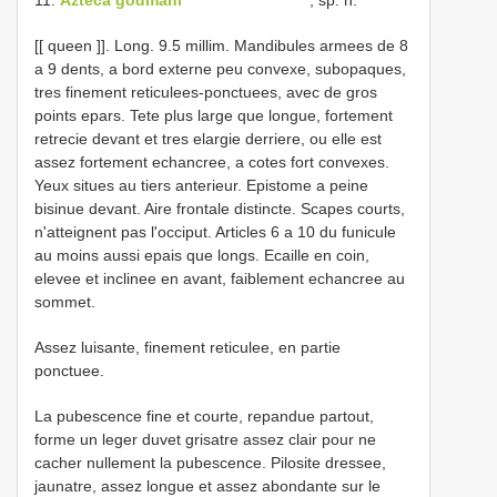
[[ queen ]]. Long. 9.5 millim. Mandibules armees de 8
a 9 dents, a bord externe peu convexe, subopaques,
tres finement reticulees-ponctuees, avec de gros
points epars. Tete plus large que longue, fortement
retrecie devant et tres elargie derriere, ou elle est
assez fortement echancree, a cotes fort convexes.
Yeux situes au tiers anterieur. Epistome a peine
bisinue devant. Aire frontale distincte. Scapes courts,
n'atteignent pas l'occiput. Articles 6 a 10 du funicule
au moins aussi epais que longs. Ecaille en coin,
elevee et inclinee en avant, faiblement echancree au
sommet.
Assez luisante, finement reticulee, en partie
ponctuee.
La pubescence fine et courte, repandue partout,
forme un leger duvet grisatre assez clair pour ne
cacher nullement la pubescence. Pilosite dressee,
jaunatre, assez longue et assez abondante sur le