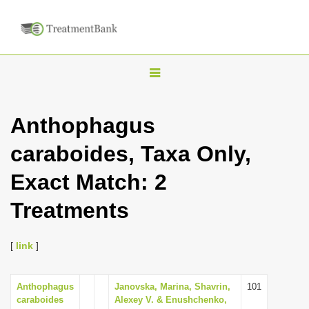
T
o
g
Anthophagus
g
caraboides, Taxa Only,
l
e
Exact Match: 2
n
Treatments
a
v
i
[
link
]
g
a
Anthophagus
Janovska, Marina, Shavrin,
101
caraboides
Alexey V. & Enushchenko,
t