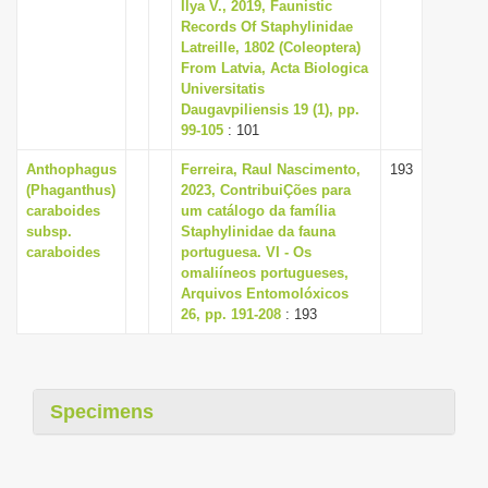
Ilya V., 2019, Faunistic
i
Records Of Staphylinidae
Latreille, 1802 (Coleoptera)
o
From Latvia, Acta Biologica
n
Universitatis
Daugavpiliensis 19 (1), pp.
99-105
: 101
Anthophagus
Ferreira, Raul Nascimento,
193
(Phaganthus)
2023, ContribuiÇões para
caraboides
um catálogo da família
subsp.
Staphylinidae da fauna
caraboides
portuguesa. VI - Os
omaliíneos portugueses,
Arquivos Entomolóxicos
26, pp. 191-208
: 193
Specimens