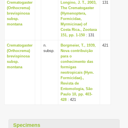
Crematogaster
Longino, J. T., 2003,
131
i
(Orthocrema)
The Crematogaster
brevispinosa
(Hymenoptera,
o
subsp.
Formicidae,
n
montana
Myrmicinae) of
Costa Rica., Zootaxa
151, pp. 1-150
: 131
Crematogaster
n.
Borgmeier, T., 1939,
421
(Orthocrema)
subsp.
Nova contribuição
brevispinosa
para o
subsp.
conhecimento das
montana
formigas
neotropicais (Hym.
Formicidae).,
Revista de
Entomologia, São
Paulo 10, pp. 403-
428
: 421
Specimens