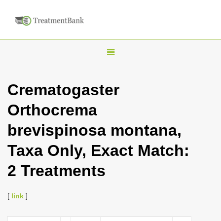
T
o
g
Crematogaster
g
Orthocrema
l
e
brevispinosa montana,
n
Taxa Only, Exact Match:
a
v
2 Treatments
i
g
[
link
]
a
t