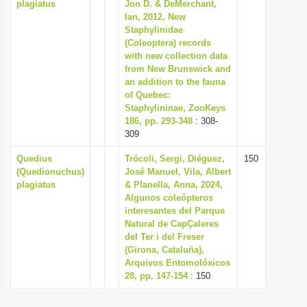
plagiatus
Jon D. & DeMerchant,
i
Ian, 2012, New
Staphylinidae
o
(Coleoptera) records
n
with new collection data
from New Brunswick and
an addition to the fauna
of Quebec:
Staphylininae, ZooKeys
186, pp. 293-348
: 308-
309
Quedius
Trócoli, Sergi, Diéguez,
150
(Quedionuchus)
José Manuel, Vila, Albert
plagiatus
& Planella, Anna, 2024,
Algunos coleópteros
interesantes del Parque
Natural de CapÇaleres
del Ter i del Freser
(Girona, Cataluña),
Arquivos Entomolóxicos
28, pp. 147-154
: 150