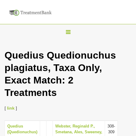
T
o
g
Quedius Quedionuchus
g
plagiatus, Taxa Only,
l
e
Exact Match: 2
n
Treatments
a
v
i
[
link
]
g
a
Quedius
Webster, Reginald P.,
308-
(Quedionuchus)
Smetana, Ales, Sweeney,
309
t