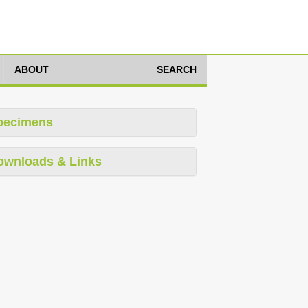
ABOUT
SEARCH
pecimens
ownloads & Links