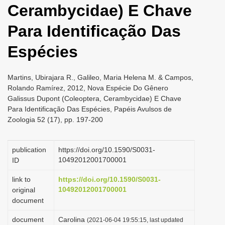
Cerambycidae) E Chave
i
o
Para Identificação Das
n
Espécies
Martins, Ubirajara R., Galileo, Maria Helena M. & Campos,
Rolando Ramírez, 2012, Nova Espécie Do Gênero
Galissus Dupont (Coleoptera, Cerambycidae) E Chave
Para Identificação Das Espécies, Papéis Avulsos de
Zoologia 52 (17), pp. 197-200
publication
https://doi.org/10.1590/S0031-
10492012001700001
ID
link to
https://doi.org/10.1590/S0031-
10492012001700001
original
document
document
Carolina
(2021-06-04 19:55:15, last updated