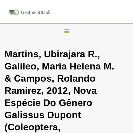
T
o
g
Martins, Ubirajara R.,
g
Galileo, Maria Helena M.
l
e
& Campos, Rolando
n
Ramírez, 2012, Nova
a
v
Espécie Do Gênero
i
Galissus Dupont
g
a
(Coleoptera,
t