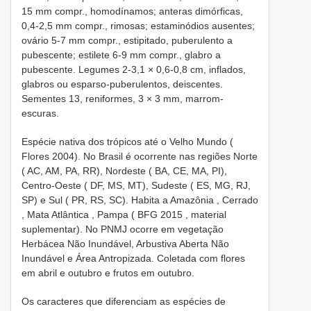
15 mm compr., homodínamos; anteras dimórficas,
0,4-2,5 mm compr., rimosas; estaminódios ausentes;
ovário 5-7 mm compr., estipitado, puberulento a
pubescente; estilete 6-9 mm compr., glabro a
pubescente. Legumes 2-3,1 × 0,6-0,8 cm, inflados,
glabros ou esparso-puberulentos, deiscentes.
Sementes 13, reniformes, 3 × 3 mm, marrom-
escuras.
Espécie nativa dos trópicos até o Velho Mundo (
Flores 2004). No Brasil é ocorrente nas regiões Norte
( AC, AM, PA, RR), Nordeste ( BA, CE, MA, PI),
Centro-Oeste ( DF, MS, MT), Sudeste ( ES, MG, RJ,
SP) e Sul ( PR, RS, SC). Habita a Amazônia , Cerrado
, Mata Atlântica , Pampa (
BFG 2015
, material
suplementar). No PNMJ ocorre em vegetação
Herbácea Não Inundável, Arbustiva Aberta Não
Inundável e Área Antropizada. Coletada com flores
em abril e outubro e frutos em outubro.
Os caracteres que diferenciam as espécies de