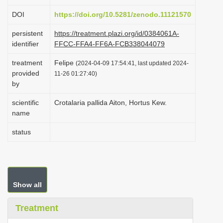
i
DOI
https://doi.org/10.5281/zenodo.11121570
o
persistent
https://treatment.plazi.org/id/0384061A-
n
identifier
FFCC-FFA4-FF6A-FCB338044079
treatment
Felipe
(2024-04-09 17:54:41, last updated 2024-
provided
11-26 01:27:40)
by
scientific
Crotalaria pallida Aiton, Hortus Kew.
name
status
Show all
Treatment