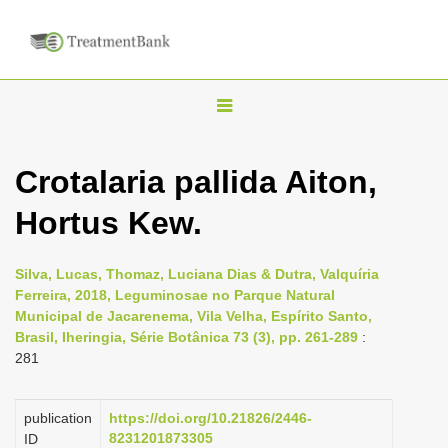
T
o
g
Crotalaria pallida Aiton,
g
Hortus Kew.
l
e
n
Silva, Lucas, Thomaz, Luciana Dias & Dutra, Valquíria
Ferreira, 2018, Leguminosae no Parque Natural
a
Municipal de Jacarenema, Vila Velha, Espírito Santo,
v
Brasil, Iheringia, Série Botânica 73 (3), pp. 261-289
:
i
281
g
a
publication
https://doi.org/10.21826/2446-
8231201873305
ID
t