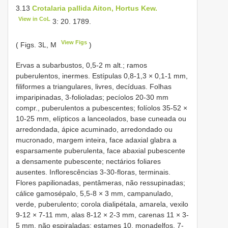
3.13
Crotalaria pallida Aiton, Hortus Kew.
View in CoL
3: 20. 1789.
View Figs
( Figs. 3L, M
)
Ervas a subarbustos, 0,5-2 m alt.; ramos
puberulentos, inermes. Estípulas 0,8-1,3 × 0,1-1 mm,
filiformes a triangulares, livres, decíduas. Folhas
imparipinadas, 3-folioladas; pecíolos 20-30 mm
compr., puberulentos a pubescentes; folíolos 35-52 ×
10-25 mm, elípticos a lanceolados, base cuneada ou
arredondada, ápice acuminado, arredondado ou
mucronado, margem inteira, face adaxial glabra a
esparsamente puberulenta, face abaxial pubescente
a densamente pubescente; nectários foliares
ausentes. Inflorescências 3-30-floras, terminais.
Flores papilionadas, pentâmeras, não ressupinadas;
cálice gamosépalo, 5,5-8 × 3 mm, campanulado,
verde, puberulento; corola dialipétala, amarela, vexilo
9-12 × 7-11 mm, alas 8-12 × 2-3 mm, carenas 11 × 3-
5 mm, não espiraladas; estames 10, monadelfos, 7-