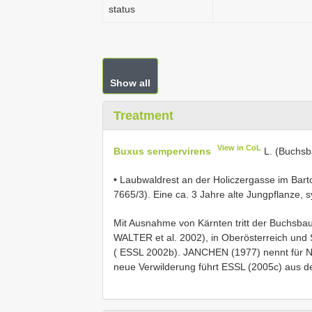
status
Show all
Treatment
View in CoL
Buxus sempervirens
L. (Buchs
• Laubwaldrest an der Holiczergasse im Bart
7665/3). Eine ca. 3 Jahre alte Jungpflanze, 
Mit Ausnahme von Kärnten tritt der Buchsbau
WALTER et al. 2002), in Oberösterreich und S
( ESSL 2002b). JANCHEN (1977) nennt für Ni
neue Verwilderung führt ESSL (2005c) aus der