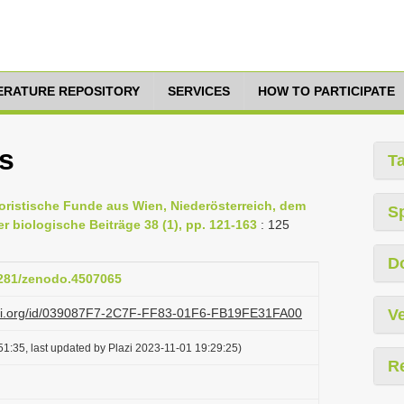
TERATURE REPOSITORY
SERVICES
HOW TO PARTICIPATE
s
T
floristische Funde aus Wien, Niederösterreich, dem
S
er biologische Beiträge 38 (1), pp. 121-163
: 125
D
.5281/zenodo.4507065
lazi.org/id/039087F7-2C7F-FF83-01F6-FB19FE31FA00
Ve
1:35, last updated by Plazi 2023-11-01 19:29:25)
R