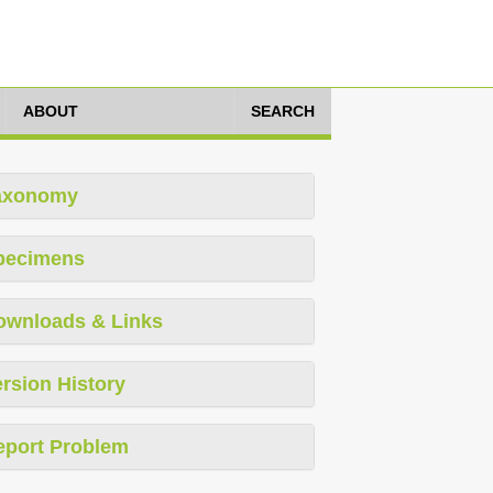
ABOUT
SEARCH
axonomy
pecimens
ownloads & Links
rsion History
eport Problem