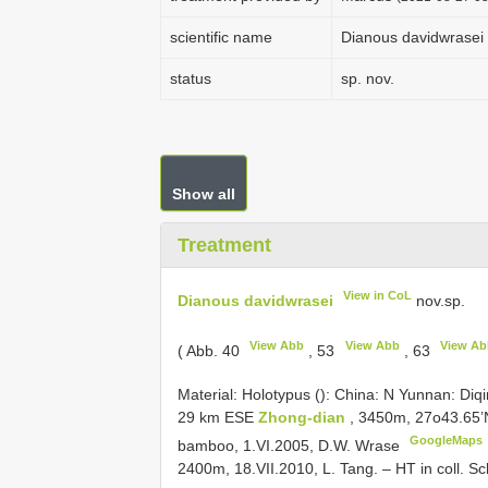
scientific name
Dianous davidwrasei
status
sp. nov.
Show all
Treatment
View in CoL
Dianous davidwrasei
nov.sp.
View Abb
View Abb
View Ab
( Abb. 40
, 53
, 63
Material: Holotypus (): China: N Yunnan: Diq
29 km ESE
Zhong-dian
, 3450m, 27o43.65’N
GoogleMaps
bamboo, 1.VI.2005, D.W. Wrase
2400m, 18.VII.2010, L. Tang. – HT in coll. S