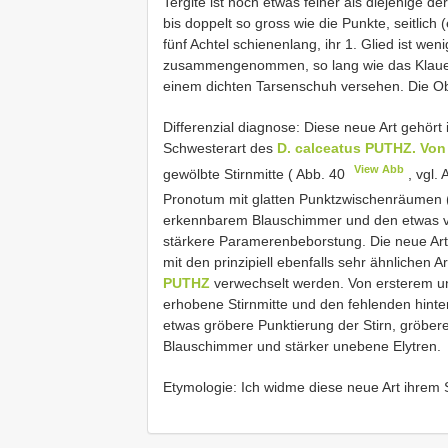
Tergite ist noch etwas feiner als diejenige d
bis doppelt so gross wie die Punkte, seitlich 
fünf Achtel schienenlang, ihr 1. Glied ist wen
zusammengenommen, so lang wie das Klauengl
einem dichten Tarsenschuh versehen. Die Obe
Differenzial diagnose: Diese neue Art gehört
Schwesterart des
D. calceatus PUTHZ. Von
View Abb
gewölbte Stirnmitte ( Abb. 40
, vgl.
Pronotum mit glatten Punktzwischenräumen 
erkennbarem Blauschimmer und den etwas v
stärkere Paramerenbeborstung. Die neue Art 
mit den prinzipiell ebenfalls sehr ähnlichen A
PUTHZ
verwechselt werden. Von ersterem unt
erhobene Stirnmitte und den fehlenden hinter
etwas gröbere Punktierung der Stirn, gröbe
Blauschimmer und stärker unebene Elytren.
Etymologie: Ich widme diese neue Art ihrem