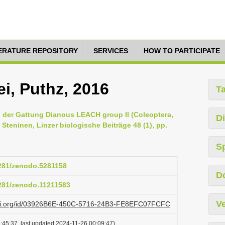
TERATURE REPOSITORY
SERVICES
HOW TO PARTICIPATE
i, Puthz, 2016
T
en der Gattung Dianous LEACH group II (Coleoptera,
Di
 Steninen, Linzer biologische Beiträge 48 (1), pp.
S
5281/zenodo.5281158
D
5281/zenodo.11211583
Ve
lazi.org/id/03926B6E-450C-5716-24B3-FE8EFC07FCFC
:45:37, last updated 2024-11-26 00:09:47)