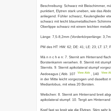
Beschreibung: Schwarz mit Bleischimmer, mäs
punktiert, Elytren stark uneben, wie das Abd
anliegend. Fühler schwarz, Keulenglieder etw
schwarz mit leicht blaumetallischem Schimm
Oberlippe schwarz mit einem leichten metall
Länge: 7,5-8,2mm (Vorderkörperlänge: 3,7m
PM des HT: HW: 62; DE: 41; LE: 23; LT: 17; P
Mä n n c h e n: 7. Sternit am Hinterrand fla
Borstenkamm versehen. 8. Sternit mit stumpf
Sternits. 9. Sternit apikolateral stumpf vorg
View Abb
View A
Aedoeagus ( Abb. 107
, 140
in der Mitte leicht vorgezogen und daselbst 
Medianlobus, mit etwa 20 Borsten.
Weibchen: 8. Sternit am Hinterrand breit abg
apikolateral stumpf. 10. Tergit am Hinterran
Kopf fast so breit wie die Elytren, Stirn sehr 