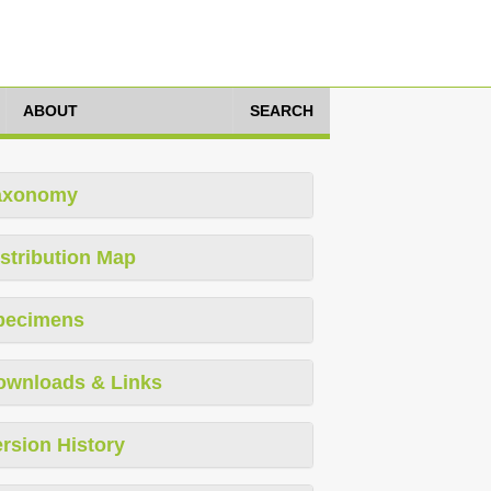
ABOUT
SEARCH
axonomy
stribution Map
pecimens
ownloads & Links
rsion History