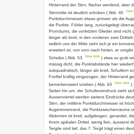
Hinterrand der Stirn, flacher werdend, aber d
View
Stirnmitte ist deutlich erhoben ( Abb. 40
Punkdurchmesser etwas grösser als die Auge
die Punkte. Fühler lang, zurückgelegt überra
Pronotums, die vorletzten Glieder sind nicht
länger als breit, in den vorderen zwei Drittel
seitlich von der Mitte zieht sich je ein konv
erweitert ist, von vorn nach hinten, er umgib
View Abb
Scheibe ( Abb. 53
) etwa so grob wie
mässig dicht, die Punktabstände hier wiederhol
subquadratisch, länger als breit, Schultern e
Fünftel kräftig eingezogen, der Hinterrand 
View Abb
bemerkenswert uneben ( Abb. 63
):
Seiten hin um, der Schultereindruck zieht sich
Aussenviertel werden weitere Eindrücke deutli
Stirn, der mittlere Punktdurchmesser ist höc
Augeninnenrand, die Punktzwischenräume sind
Abdomen ist breit, aufgebogen, gerandet, die 
ihrem apikalen Drittel, wenig fein, äusserst 
Tergite sind tief, das 7. Tergit trägt einen d