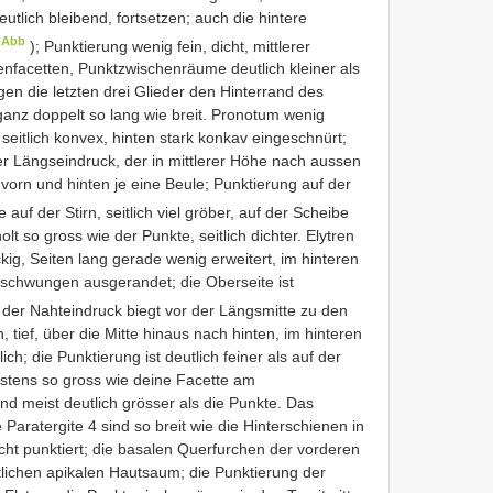
eutlich bleibend, fortsetzen; auch die hintere
 Abb
); Punktierung wenig fein, dicht, mittlerer
nfacetten, Punktzwischenräume deutlich kleiner als
gen die letzten drei Glieder den Hinterrand des
 ganz doppelt so lang wie breit. Pronotum wenig
n seitlich konvex, hinten stark konkav eingeschnürt;
exer Längseindruck, der in mittlerer Höhe nach aussen
t vorn und hinten je eine Beule; Punktierung auf der
 auf der Stirn, seitlich viel gröber, auf der Scheibe
t so gross wie der Punkte, seitlich dichter. Elytren
ckig, Seiten lang gerade wenig erweitert, im hinteren
geschwungen ausgerandet; die Oberseite ist
 der Nahteindruck biegt vor der Längsmitte zu den
, tief, über die Mitte hinaus nach hinten, im hinteren
ch; die Punktierung ist deutlich feiner als auf der
hstens so gross wie deine Facette am
 meist deutlich grösser als die Punkte. Das
Paratergite 4 sind so breit wie die Hinterschienen in
dicht punktiert; die basalen Querfurchen der vorderen
eutlichen apikalen Hautsaum; die Punktierung der