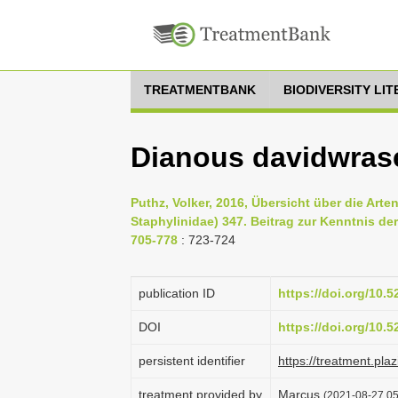
TREATMENTBANK
BIODIVERSITY LI
Dianous davidwrase
Puthz, Volker, 2016, Übersicht über die Art
Staphylinidae) 347. Beitrag zur Kenntnis der
705-778
: 723-724
publication ID
https://doi.org/10.
DOI
https://doi.org/10.
persistent identifier
https://treatment.p
treatment provided by
Marcus
(2021-08-27 05