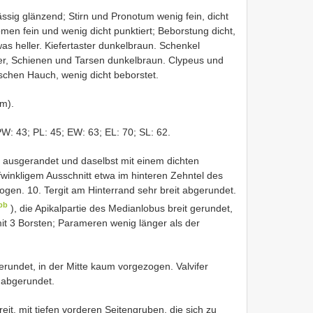
sig glänzend; Stirn und Pronotum wenig fein, dicht
omen fein und wenig dicht punktiert; Beborstung dicht,
as heller. Kiefertaster dunkelbraun. Schenkel
er, Schienen und Tarsen dunkelbraun. Clypeus und
ischen Hauch, wenig dicht beborstet.
m).
W: 43; PL: 45; EW: 63; EL: 70; SL: 62.
ch ausgerandet und daselbst mit einem dichten
winkligem Ausschnitt etwa im hinteren Zehntel des
ezogen. 10. Tergit am Hinterrand sehr breit abgerundet.
bb
), die Apikalpartie des Medianlobus breit gerundet,
mit 3 Borsten; Parameren wenig länger als der
erundet, in der Mitte kaum vorgezogen. Valvifer
d abgerundet.
breit, mit tiefen vorderen Seitengruben, die sich zu