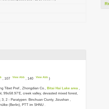
R
b
View Abb
View Abb
, 107
, 140
)
ing Tibet Pref., Zhongdian Co.,
Bitai Hai Lake area
,
, 99o58.97’E, creek valley, devasted mixed forest,
;
3, 2 - Paratypen: Binchuan Ciunty, Jizushan ,
chülke (Berlin), PTT im SHNU
.