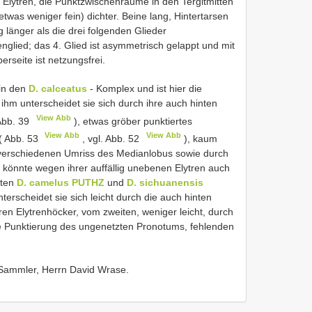
er Elytren, die Punktzwischenräume in den Tergitmitten
(etwas weniger fein) dichter. Beine lang, Hintertarsen
ig länger als die drei folgenden Glieder
ied; das 4. Glied ist asymmetrisch gelappt und mit
rseite ist netzungsfrei.
 in den
D. calceatus
- Komplex und ist hier die
ihm unterscheidet sie sich durch ihre auch hinten
View Abb
 Abb. 39
), etwas gröber punktiertes
View Abb
View Abb
( Abb. 53
, vgl. Abb. 52
), kaum
erschiedenen Umriss des Medianlobus sowie durch
könnte wegen ihrer auffällig unebenen Elytren auch
rten
D. camelus PUTHZ
und
D. sichuanensis
erscheidet sie sich leicht durch die auch hinten
en Elytrenhöcker, vom zweiten, weniger leicht, durch
re Punktierung des ungenetzten Pronotums, fehlenden
 Sammler, Herrn David Wrase.