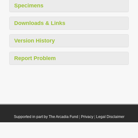
Specimens
Downloads & Links
Version History
Report Problem
Supported in part by The Arcadia Fund
|
Privacy
|
Legal Disclaimer
© 2021 Plazi. Published under
CC0 Public Domain Dedication