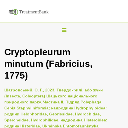
T
o
g
Cryptopleurum
g
minutum (Fabricius,
l
e
1775)
n
a
Шатровський, О. Г., 2023, Твердокрилі, або жуки
v
(Insecta, Coleoptera) Шацького національного
i
природного парку. Частина II. Підряд Polyphaga.
Серія Staphyliniformia; надродина Hydrophyloidea:
g
родини Helophoridae, Georissidae, Hydrochidae,
a
Spercheidae, Hydrophilidae, надродина Histeroidea:
t
родина Histeridae, Ukrainska Entomofaunistyka