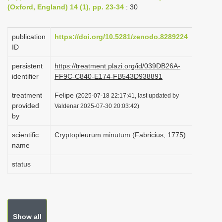
(Oxford, England) 14 (1), pp. 23-34
: 30
i
o
publication
https://doi.org/10.5281/zenodo.8289224
n
ID
persistent
https://treatment.plazi.org/id/039DB26A-
identifier
FF9C-C840-E174-FB543D938891
treatment
Felipe
(2025-07-18 22:17:41, last updated by
provided
Valdenar 2025-07-30 20:03:42)
by
scientific
Cryptopleurum minutum (Fabricius, 1775)
name
status
Show all