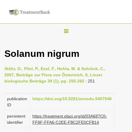
T
o
g
Solanum nigrum
g
l
Stöhr, O., Pilsl, P., Essl, F., Hohla, M. & Schröck, C.,
e
2007, Beiträge zur Flora von Österreich, II, Linzer
n
biologische Beiträge 39 (1), pp. 155-292
: 251
a
v
publication
https://doi.org/10.5281/zenodo.5407540
i
ID
g
persistent
https://treatment.plazi.org/id/03A687C0-
a
identifier
FF8F-FFA6-C2EE-FBC2FE0CFB14
t