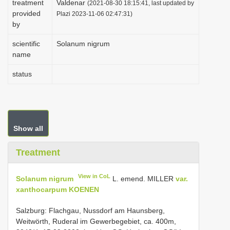
treatment
Valdenar
(2021-08-30 18:15:41, last updated by
i
provided
Plazi 2023-11-06 02:47:31)
by
o
n
scientific
Solanum nigrum
name
status
Show all
Treatment
View in CoL
Solanum nigrum
L. emend. MILLER
var.
xanthocarpum KOENEN
Salzburg: Flachgau, Nussdorf am Haunsberg,
Weitwörth, Ruderal im Gewerbegebiet, ca. 400m,