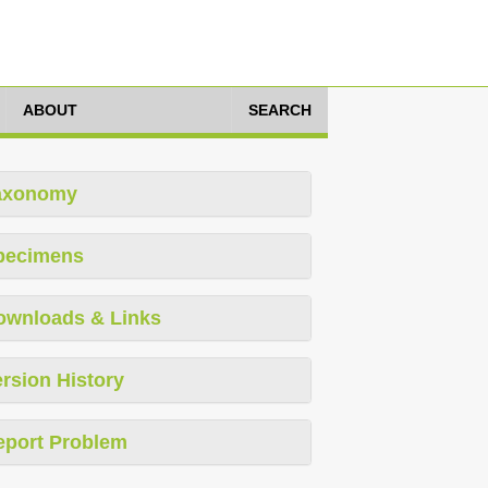
ABOUT
SEARCH
axonomy
pecimens
ownloads & Links
rsion History
eport Problem