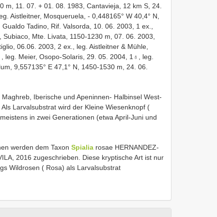
00 m, 11. 07. + 01. 08. 1983, Cantavieja, 12 km S, 24.
eg. Aistleitner, Mosqueruela, - 0,448165° W 40,4° N,
a, Gualdo Tadino, Rif. Valsorda, 10. 06. 2003, 1 ex.,
i, Subiaco, Mte. Livata, 1150-1230 m, 07. 06. 2003,
iglio, 06.06. 2003, 2 ex., leg. Aistleitner & Mühle,
 leg. Meier, Osopo-Solaris, 29. 05. 2004, 1♁, leg.
ilum, 9,557135° E 47,1° N, 1450-1530 m, 24. 06.
 – Maghreb, Iberische und Apeninnen- Halbinsel West-
. Als Larvalsubstrat wird der Kleine Wiesenknopf (
 meistens in zwei Generationen (etwa April-Juni und
onen werden dem Taxon
Spialia
rosae HERNANDEZ-
 2016 zugeschrieben. Diese kryptische Art ist nur
ngs Wildrosen ( Rosa) als Larvalsubstrat