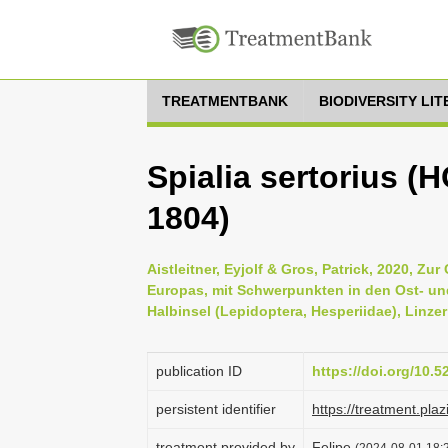
TREATMENTBANK
BIODIVERSITY LI
Spialia sertorius
1804)
Aistleitner, Eyjolf & Gros, Patrick, 2020, Z
Europas, mit Schwerpunkten in den Ost- und 
Halbinsel (Lepidoptera, Hesperiidae), Linzer
publication ID
https://doi.org/10.
persistent identifier
https://treatment.p
treatment provided by
Felipe
(2024-08-01 18:2