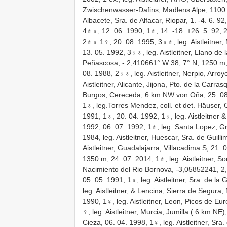
Zwischenwasser-Dafins, Madlens Alpe, 1100 m,
Albacete, Sra. de Alfacar, Riopar, 1. -4. 6. 
4♁♁, 12. 06. 1990, 1♁, 14. -18. +26. 5. 92, 
2♁♁ 1♀, 20. 08. 1995, 3♁♁, leg. Aistleitner,
13. 05. 1992, 3♁♁, leg. Aistleitner, Llano de l
Peñascosa, - 2,410661° W 38, 7° N, 1250 m, 22
08. 1988, 2♁♁, leg. Aistleitner, Nerpio, Arro
Aistleitner, Alicante, Jijona, Pto. de la Carra
Burgos, Cereceda, 6 km NW von Oña, 25. 08. 1
1♁, leg.Torres Mendez, coll. et det. Häuser,
1991, 1♁, 20. 04. 1992, 1♁, leg. Aistleitner 
1992, 06. 07. 1992, 1♁, leg. Santa Lopez, Gr
1984, leg. Aistleitner, Huescar, Sra. de Guill
Aistleitner, Guadalajarra, Villacadima S, 21. 
1350 m, 24. 07. 2014, 1♁, leg. Aistleitner, 
Nacimiento del Rio Bornova, -3,05852241, 2,1
05. 05. 1991, 1♁, leg. Aistleitner, Sra. de 
leg. Aistleitner, & Lencina, Sierra de Segura
1990, 1♀, leg. Aistleitner, Leon, Picos de E
♀, leg. Aistleitner, Murcia, Jumilla ( 6 km NE)
Cieza, 06. 04. 1998, 1♀, leg. Aistleitner, Sr