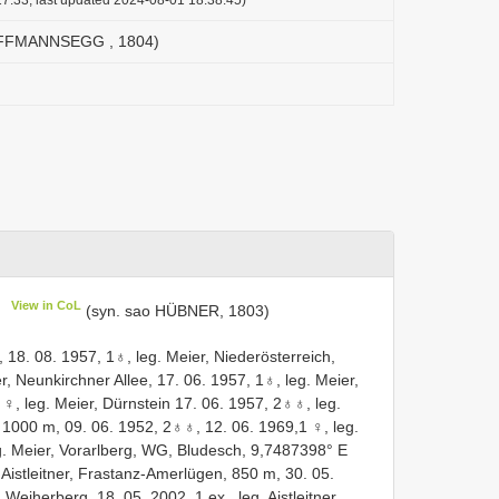
HOFFMANNSEGG , 1804)
View in CoL
)
(syn. sao HÜBNER, 1803)
, 18. 08. 1957, 1♁, leg. Meier, Niederösterreich,
, Neunkirchner Allee, 17. 06. 1957, 1♁, leg. Meier,
, leg. Meier, Dürnstein 17. 06. 1957, 2♁♁, leg.
, 1000 m, 09. 06. 1952, 2♁♁, 12. 06. 1969,1 ♀, leg.
g. Meier, Vorarlberg, WG, Bludesch, 9,7487398° E
 Aistleitner, Frastanz-Amerlügen, 850 m, 30. 05.
 Weiherberg, 18. 05. 2002, 1 ex., leg. Aistleitner,