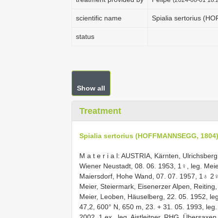
scientific name
Spialia sertorius (
status
Show all
Treatment
Spialia sertorius (HOFFMANNSEGG, 1804
M a t e r i a l: AUSTRIA, Kärnten, Ulrichsberg
Wiener Neustadt, 08. 06. 1953, 1♀, leg. Meier
Maiersdorf, Hohe Wand, 07. 07. 1957, 1♁ 2♀♀
Meier, Steiermark, Eisenerzer Alpen, Reiting
Meier, Leoben, Häuselberg, 22. 05. 1952, le
47,2, 600° N, 650 m, 23. + 31. 05. 1993, leg.
2002, 1 ex., leg. Aistleitner, RHG, Übersaxen,