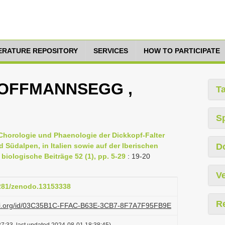
TERATURE REPOSITORY
SERVICES
HOW TO PARTICIPATE
 (HOFFMANNSEGG ,
T
S
ur Chorologie und Phaenologie der Dickkopf-Falter
Südalpen, in Italien sowie auf der Iberischen
D
 biologische Beiträge 52 (1), pp. 5-29
: 19-20
Ve
5281/zenodo.13153338
R
lazi.org/id/03C35B1C-FFAC-B63E-3CB7-8F7A7F95FB9E
7:33, last updated 2024-08-01 18:38:45)