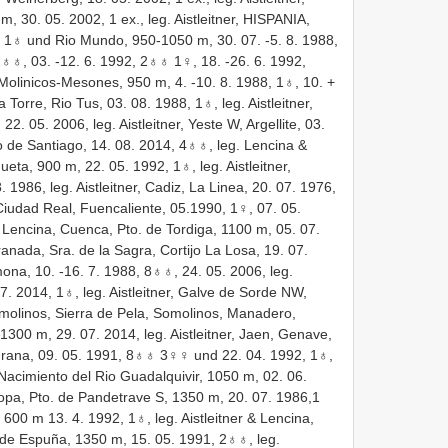
 30. 05. 2002, 1 ex., leg. Aistleitner, HISPANIA,
92, 1♁ und Rio Mundo, 950-1050 m, 30. 07. -5. 8. 1988,
2♁♁, 03. -12. 6. 1992, 2♁♁ 1♀, 18. -26. 6. 1992,
 Molinicos-Mesones, 950 m, 4. -10. 8. 1988, 1♁, 10. +
a Torre, Rio Tus, 03. 08. 1988, 1♁, leg. Aistleitner,
. 05. 2006, leg. Aistleitner, Yeste W, Argellite, 03.
yo de Santiago, 14. 08. 2014, 4♁♁, leg. Lencina &
squeta, 900 m, 22. 05. 1992, 1♁, leg. Aistleitner,
986, leg. Aistleitner, Cadiz, La Linea, 20. 07. 1976,
 Ciudad Real, Fuencaliente, 05.1990, 1♀, 07. 05.
& Lencina, Cuenca, Pto. de Tordiga, 1100 m, 05. 07.
anada, Sra. de la Sagra, Cortijo La Losa, 19. 07.
imona, 10. -16. 7. 1988, 8♁♁, 24. 05. 2006, leg.
07. 2014, 1♁, leg. Aistleitner, Galve de Sorde NW,
Somolinos, Sierra de Pela, Somolinos, Manadero,
300 m, 29. 07. 2014, leg. Aistleitner, Jaen, Genave,
la Grana, 09. 05. 1991, 8♁♁ 3♀♀ und 22. 04. 1992, 1♁,
, Nacimiento del Rio Guadalquivir, 1050 m, 02. 06.
uropa, Pto. de Pandetrave S, 1350 m, 20. 07. 1986,1
, 600 m 13. 4. 1992, 1♁, leg. Aistleitner & Lencina,
a. de Espuña, 1350 m, 15. 05. 1991, 2♁♁, leg.