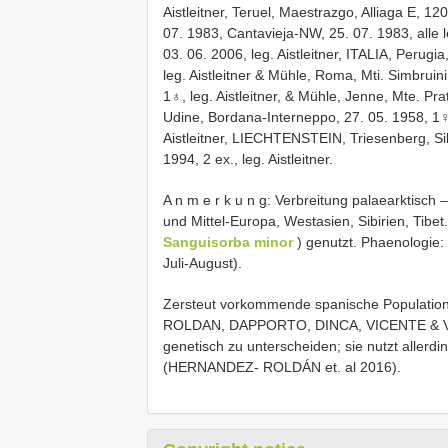
Aistleitner, Teruel, Maestrazgo, Alliaga E, 12
07. 1983, Cantavieja-NW, 25. 07. 1983, alle l
03. 06. 2006, leg. Aistleitner, ITALIA, Perugi
leg. Aistleitner & Mühle, Roma, Mti. Simbruin
1♁, leg. Aistleitner, & Mühle, Jenne, Mte. Prat
Udine, Bordana-Interneppo, 27. 05. 1958, 1♀,
Aistleitner, LIECHTENSTEIN, Triesenberg, S
1994, 2 ex., leg. Aistleitner.
A n m e r k u n g: Verbreitung palaearktisch
und Mittel-Europa, Westasien, Sibirien, Tibet
Sanguisorba minor
) genutzt. Phaenologie:
Juli-August).
Zersteut vorkommende spanische Populati
ROLDAN, DAPPORTO, DINCA, VICENTE & VILA,
genetisch zu unterscheiden; sie nutzt allerdi
(HERNANDEZ- ROLDÁN et. al 2016).