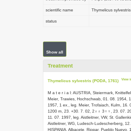
scientific name
Thymelicus sylvestri
status
Show all
Treatment
View 
Thymelicus sylvestris (PODA, 1761)
M a t e r i a l: AUSTRIA, Steiermark, Knittelfe
Meier, Trawies, Hochschwab, 01. 08. 1954, 1 
1957, 1 ex., leg. Meier, Trofaiach, Kulm, 16. 
1200 m, 23. +30. 7. 02, 2♁♁ 3♀♀, 23. 07. 200
11. 07. 1997, leg. Aistleitner, VW, St. Gallen
Aistleitner, WG, Ludesch-Ludescherberg, 12. 0
HISPANIA, Albacete, Riopar, Pueblo Nuevo, 11