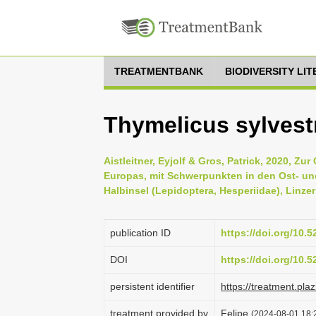
TREATMENTBANK
BIODIVERSITY LI
Thymelicus sylvest
Aistleitner, Eyjolf & Gros, Patrick, 2020, Z
Europas, mit Schwerpunkten in den Ost- und 
Halbinsel (Lepidoptera, Hesperiidae), Linzer
publication ID
https://doi.org/10.
DOI
https://doi.org/10.
persistent identifier
https://treatment.p
treatment provided by
Felipe
(2024-08-01 18:2