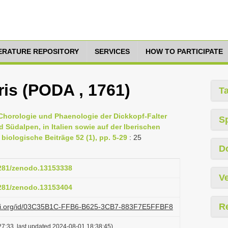
TERATURE REPOSITORY
SERVICES
HOW TO PARTICIPATE
ris (PODA , 1761)
T
ur Chorologie und Phaenologie der Dickkopf-Falter
S
Südalpen, in Italien sowie auf der Iberischen
 biologische Beiträge 52 (1), pp. 5-29
: 25
D
5281/zenodo.13153338
Ve
5281/zenodo.13153404
R
lazi.org/id/03C35B1C-FFB6-B625-3CB7-883F7E5FFBF8
7:33, last updated 2024-08-01 18:38:45)