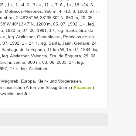
., 1♁, 1. -4. 6., 3♁♁, 11. -17. 6., 1♁, 18. -24. 6.,
ner, Molinicos-Mesones, 950 m, 4. -10. 8. 1988, 6♁♁,
elumbrar, 2°48'35'' W, 38°35'30'' N, 850 m, 20. 05.
7’58”W 40°13’47”N, 1200 m, 05. 07. 1992, 1♁, leg.
a, 1820 m, 07. 06. 1991, 1♀, leg. Santa, Sra. de
, leg. Aistleitner, Guadalajara, Peralejos de las
. 07. 1992, 1♁ 2♀♀, leg. Santa, Jaen, Genave, 24.
a, Santiago de la Espada, 11 km W, 15. 07. 1984, leg.
, leg. Aistleitner, Valencia, Sra. de Enguera, 29. 08.
bruini, Jenne, 800 m, 03. 06. 2003, 1♀, leg.
997, 2♁♁, leg. Aistleitner.
 – Maghreb, Europa, Klein- und Vorderasien,
rschiedlichen Arten von Süssgräsern (
Poaceae
).
twa Mai und Juli.