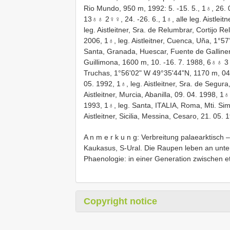
Rio Mundo, 950 m, 1992: 5. -15. 5., 1♁, 26. 05
13♁♁ 2♀♀, 24. -26. 6., 1♁, alle leg. Aistleit
leg. Aistleitner, Sra. de Relumbrar, Cortijo R
2006, 1♁, leg. Aistleitner, Cuenca, Uña, 1°5
Santa, Granada, Huescar, Fuente de Galliner
Guillimona, 1600 m, 10. -16. 7. 1988, 6♁♁ 3♀♀
Truchas, 1°56'02" W 49°35'44"N, 1170 m, 04
05. 1992, 1♁, leg. Aistleitner, Sra. de Segur
Aistleitner, Murcia, Abanilla, 09. 04. 1998, 1♁
1993, 1♁, leg. Santa, ITALIA, Roma, Mti. Sim
Aistleitner, Sicilia, Messina, Cesaro, 21. 05. 1
A n m e r k u n g: Verbreitung palaearktisch
Kaukasus, S-Ural. Die Raupen leben an unte
Phaenologie: in einer Generation zwischen e
Copyright notice