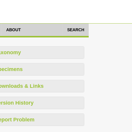
ABOUT
SEARCH
axonomy
pecimens
ownloads & Links
rsion History
eport Problem