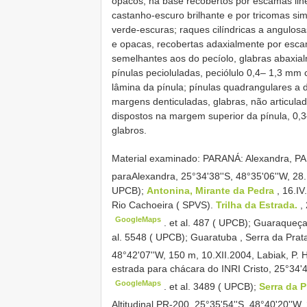
opacos, na base recobertos por escamas line
castanho-escuro brilhante e por tricomas si
verde-escuras; raques cilíndricas a angulos
e opacas, recobertas adaxialmente por esca
semelhantes aos do pecíolo, glabras abaxial
pínulas pecioluladas, peciólulo 0,4– 1,3 mm
lâmina da pínula; pínulas quadrangulares a 
margens denticuladas, glabras, não articulad
dispostos na margem superior da pínula, 0,3
glabros.
Material examinado:
PARANÁ: Alexandra, P
paraAlexandra, 25°34'38''S, 48°35'06''W, 28.
UPCB);
Antonina, Mirante da Pedra
, 16.IV
Rio Cachoeira ( SPVS).
Trilha da Estrada.
,
GoogleMaps
.
et al. 487 ( UPCB); Guaraqueça
al. 5548 ( UPCB); Guaratuba , Serra da Prat
48°42'07''W, 150 m, 10.XII.2004, Labiak, P. 
estrada para chácara do INRI
Cristo, 25°34'
GoogleMaps
.
et al. 3489 ( UPCB);
Serra da P
Altitudinal PR-200, 25°35'54''S, 48°40'20''W,