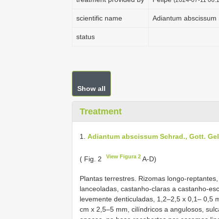
scientific name
Adiantum abscissum S
status
Show all
Treatment
1.
Adiantum abscissum Schrad., Gott. Gel
View Figura 2
( Fig. 2
A-D)
Plantas terrestres. Rizomas longo-reptantes
lanceoladas, castanho-claras a castanho-esc
levemente denticuladas, 1,2–2,5 x 0,1– 0,5
cm x 2,5–5 mm, cilíndricos a angulosos, sul