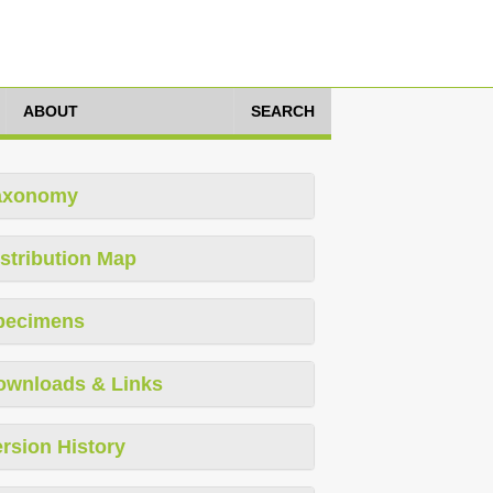
ABOUT
SEARCH
axonomy
stribution Map
pecimens
ownloads & Links
rsion History