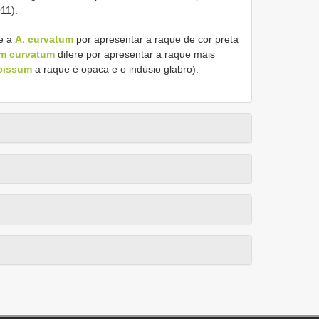
11).
e a
A. curvatum
por apresentar a raque de cor preta
m curvatum
difere por apresentar a raque mais
cissum
a raque é opaca e o indúsio glabro).