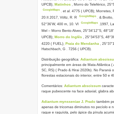
UPCB);
Matinhos
, Morro do Teleférico, 25°
GoogleMaps
.
et al. 4775 ( UPCB); Morretes
GoogleMaps
20.II.2017, Völtz, R. R
. &
Brotto,
GoogleMaps
52°36'W, 400 m, 10. VI
.1997, La
Mel – Morro Bento Alves, 25°34'12''S, 48°18'
UPCB);
Morro do Inglês
, 25°34'53''S, 48°3
4220 ( FUEL);
Praia do Mendanha
, 25°37'
Hatschbach, G
. 7256 ( UPCB).
Distribuição geográfica:
Adiantum absciss
principalmente em áreas de Mata Atlântica (
SC, RS) ( Prado & Hirai 2020b). No Paraná oc
florestas estacionais do interior, entre 50 e 4
Comentários:
Adiantum abscissum
caracte
raque pubescente na face adaxial, glabra ab
Adiantum mynsseniae J. Prado
também per
apenas de tricomas diminutos no pecíolo e 
raque e raquíola, pelo ápice da pínula acu