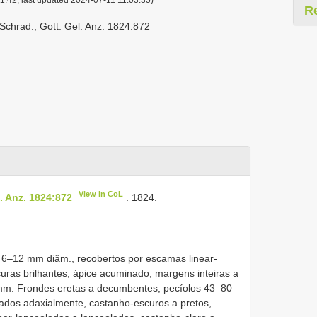
R
chrad., Gott. Gel. Anz. 1824:872
View in CoL
. Anz. 1824:872
. 1824.
, 6–12 mm diâm., recobertos por escamas linear-
uras brilhantes, ápice acuminado, margens inteiras a
 mm. Frondes eretas a decumbentes; pecíolos 43–80
cados adaxialmente, castanho-escuros a pretos,