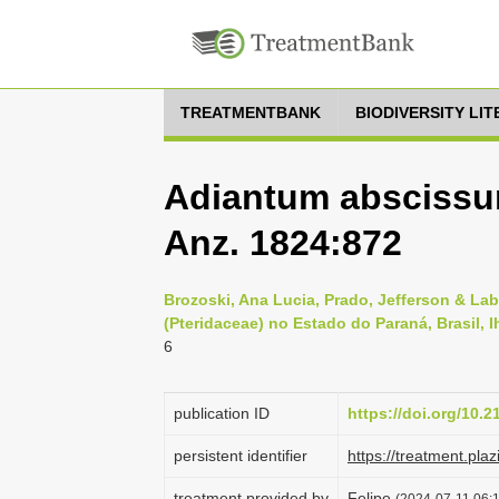
TREATMENTBANK
BIODIVERSITY LI
Adiantum abscissum
Anz. 1824:872
Brozoski, Ana Lucia, Prado, Jefferson & La
(Pteridaceae) no Estado do Paraná, Brasil, I
6
publication ID
https://doi.org/10
persistent identifier
https://treatment.p
treatment provided by
Felipe
(2024-07-11 06:1