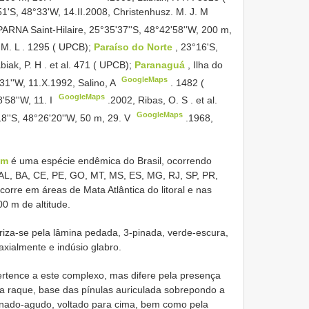
51'S, 48°33'W, 14.II.2008, Christenhusz. M. J. M
, PARNA
Saint-Hilaire, 25°35'37''S, 48°42'58''W, 200 m,
 M. L
.
1295 ( UPCB);
Paraíso do Norte
, 23°16'S,
biak, P. H
.
et al. 471 ( UPCB);
Paranaguá
, Ilha do
GoogleMaps
31''W, 11.X.1992, Salino, A
.
1482 (
GoogleMaps
8'58''W, 11. I
.2002, Ribas, O. S
.
et al.
GoogleMaps
18''S, 48°26'20''W, 50 m, 29. V
.1968,
um
é uma espécie endêmica do Brasil, ocorrendo
 AL, BA, CE, PE, GO, MT, MS, ES, MG, RJ, SP, PR,
orre em áreas de Mata Atlântica do litoral e nas
00 m de altitude.
riza-se pela lâmina pedada, 3-pinada, verde-escura,
axialmente e indúsio glabro.
tence a este complexo, mas difere pela presença
na raque, base das pínulas auriculada sobrepondo a
minado-agudo, voltado para cima, bem como pela