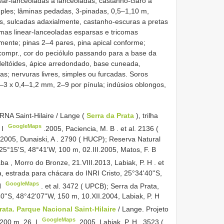
ar-lanceoladas a lanceoladas, castanho-claro a
mples; lâminas pedadas, 3-pinadas, 0,5–1,10 m,
as, sulcadas adaxialmente, castanho-escuras a pretas
mas linear-lanceoladas esparsas e tricomas
mente; pinas 2–4 pares, pina apical conforme;
 compr., cor do peciólulo passando para a base da
deltóides, ápice arredondado, base cuneada,
as; nervuras livres, simples ou furcadas. Soros
–3 x 0,4–1,2 mm, 2–9 por pínula; indúsios oblongos,
ARNA
Saint-Hilaire / Lange (
Serra da Prata
), trilha
GoogleMaps
 I
.2005, Paciencia, M. B
.
et al. 2136 (
.2005, Dunaiski, A
.
2790 ( HUCP); Reserva Natural
 25°15'S, 48°41'W, 100 m, 02.III.2005, Matos, F. B
ba , Morro do Bronze, 21.VIII.2013, Labiak, P. H
.
et
a, estrada para chácara do INRI
Cristo, 25°34'40''S,
GoogleMaps
H
. et al. 3472 ( UPCB); Serra da Prata,
40''S, 48°42'07''W, 150 m, 10.XII.2004, Labiak, P. H
rata. Parque Nacional Saint-Hilaire
/ Lange. Projeto
GoogleMaps
 200 m, 26. I
.2005, Labiak, P. H
.
3523 (