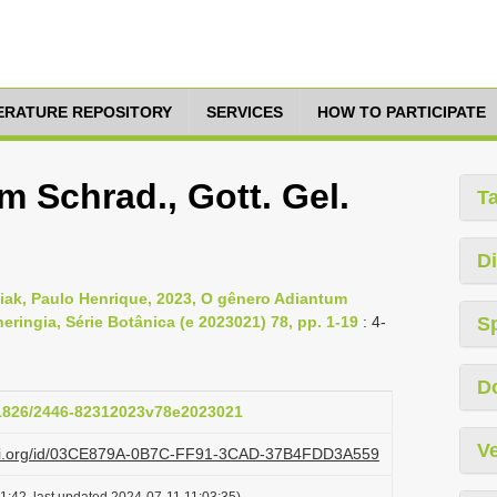
TERATURE REPOSITORY
SERVICES
HOW TO PARTICIPATE
 Schrad., Gott. Gel.
T
Di
biak, Paulo Henrique, 2023, O gênero Adiantum
heringia, Série Botânica (e 2023021) 78, pp. 1-19
: 4-
S
D
.21826/2446-82312023v78e2023021
Ve
lazi.org/id/03CE879A-0B7C-FF91-3CAD-37B4FDD3A559
1:42, last updated 2024-07-11 11:03:35)