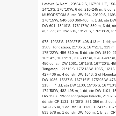
Lefèvre [= Nem], 20°54.2’S, 167°01.1’E, 15
14°13’S, 178°10’W, 6 dd. 210-245 m, 5 dd, 
MUSORSTOM 8: stn DW 964, 20°20’S, 169°49’
176°15’W, 540-560 360-408 m, 1 dd; stn DW 
DW 601, 13°19’S, 176°17’W, 350 m, 3 dd; st
m, 9 dd; stn DW 604, 13°21’S, 176°08’W, 41
978, 19°23’S, 169°27’E, 408-413 m, 1 dd; 
1509, Tongatapu, 21°05’S, 167°21’E, 319 m,
175°22’W, 456-510 m, 5 dd; stn DW 1510, 21
16°14’S, 167°21’E, 375-397 m, 2 461-497 m,
450 dd; stn DW 1061, 16°15’S, 167°20’E, 45
Tongatapu, 21°16’S, 175°18’W, 1065, 16°16’
427-436 m, 4 dd, stn DW 1548, S of Nomuka 
DW 1086, 15°37’S, 167°16’E, 175°03’W, 476
215 m, 4 dd; stn DW 1100, 15°05’S, 167°10’
174°58’W, 482-498 m, 1 dd; stn DW 1101, 15
DW 1567, NW of Tongatapu Islands, 21°02’S,
dd; stn CP 1131, 15°38’S, 351-356 m, 2 dd;
140-175 m, 1 dd; stn CP 1136, 15°41’S, 167
533-578 m, 1 dd; stn DW 400 m, 1 lv; stn CP