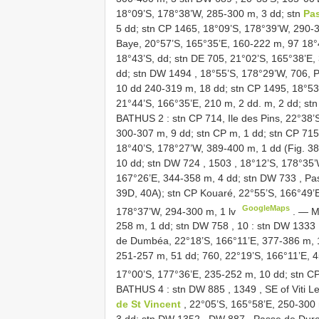
18°09’S, 178°38’W, 285-300 m, 3 dd; stn
Pa
5 dd; stn CP 1465, 18°09’S, 178°39’W, 290-
Baye, 20°57’S, 165°35’E, 160-222 m, 97 18°
18°43’S, dd; stn DE 705, 21°02’S, 165°38’E
dd; stn
DW 1494
, 18°55’S, 178°29’W, 706, 
10 dd 240-319 m, 18 dd; stn CP 1495, 18°53
21°44’S, 166°35’E, 210 m, 2 dd. m, 2 dd; st
BATHUS 2
: stn CP 714, Ile des Pins, 22°38’
300-307 m, 9 dd; stn CP m, 1 dd; stn CP 715
18°40’S, 178°27’W, 389-400 m, 1 dd (Fig. 3
10 dd; stn
DW 724
,
1503
, 18°12’S, 178°35’
167°26’E, 344-358 m, 4 dd; stn
DW 733
, Pa
39D, 40A); stn CP Kouaré, 22°55’S, 166°49’E
GoogleMaps
178°37’W, 294-300 m, 1 lv
. —
M
258 m, 1 dd; stn
DW 758
,
10
: stn
DW 1333
de Dumbéa, 22°18’S, 166°11’E, 377-386 m, 1
251-257 m, 51 dd; 760, 22°19’S, 166°11’E, 4
17°00’S, 177°36’E, 235-252 m, 10 dd; stn C
BATHUS 4
: stn
DW 885
,
1349
, SE of Viti 
de St Vincent
, 22°05’S, 165°58’E, 250-300
3 dd; stn
DW 1352
,
DW 887
, Passe de Duro