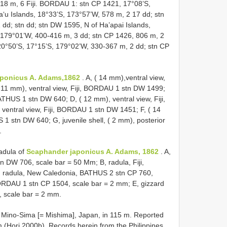
418 m, 6 Fiji. BORDAU 1: stn CP 1421, 17°08’S,
u Islands, 18°33’S, 173°57’W, 578 m, 2 17 dd; stn
d; stn dd; stn DW 1595, N of Ha’apai Islands,
179°01’W, 400-416 m, 3 dd; stn CP 1426, 806 m, 2
 20°50’S, 17°15’S, 179°02’W, 330-367 m, 2 dd; stn CP
ponicus A. Adams,1862
. A, ( 14 mm),ventral view,
11 mm), ventral view, Fiji, BORDAU 1 stn DW 1499;
THUS 1 stn DW 640; D, ( 12 mm), ventral view, Fiji,
ntral view, Fiji, BORDAU 1 stn DW 1451; F, ( 14
1 stn DW 640; G, juvenile shell, ( 2 mm), posterior
.
radula of
Scaphander japonicus A. Adams, 1862
. A,
 DW 706, scale bar = 50 Μm; B, radula, Fiji,
 radula, New Caledonia, BATHUS 2 stn CP 760,
 BORDAU 1 stn CP 1504, scale bar = 2 mm; E, gizzard
 scale bar = 2 mm.
Mino-Sima [= Mishima], Japan, in 115 m. Reported
 (Hori 2000b). Records herein from the Philippines,