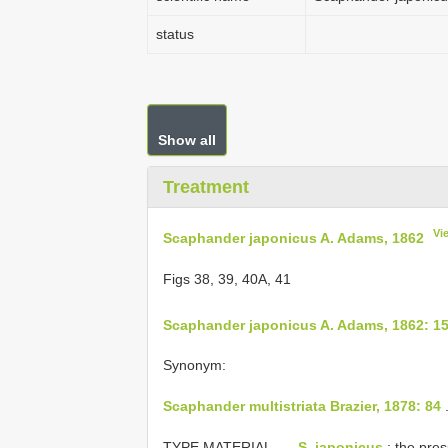
status
Show all
Treatment
Vi
Scaphander japonicus A. Adams, 1862
Figs 38, 39, 40A, 41
Scaphander japonicus A. Adams, 1862: 1
Synonym:
Scaphander multistriata Brazier, 1878: 84
TYPE MATERIAL. —
S. japonicus
: the pre