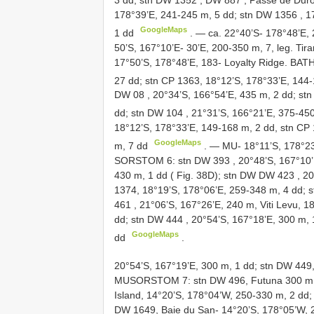
178°39’E, 241-245 m, 5 dd; stn
DW 1356
, 1
GoogleMaps
1 dd
. —
ca. 22°40’S- 178°48’E,
50’S, 167°10’E- 30’E, 200-350 m, 7, leg. Tira
17°50’S, 178°48’E, 183- Loyalty Ridge.
BATH
27 dd; stn CP 1363, 18°12’S, 178°33’E, 144
DW 08
, 20°34’S, 166°54’E, 435 m, 2 dd; st
dd; stn
DW 104
, 21°31’S, 166°21’E, 375-45
18°12’S, 178°33’E, 149-168 m, 2 dd, stn CP
GoogleMaps
m, 7 dd
. —
MU- 18°11’S, 178°23’
SORSTOM 6: stn
DW 393
, 20°48’S, 167°10’
430 m, 1 dd ( Fig. 38D); stn DW
DW 423
, 20
1374, 18°19’S, 178°06’E, 259-348 m, 4 dd; 
461
, 21°06’S, 167°26’E, 240 m, Viti Levu, 1
dd; stn
DW 444
, 20°54’S, 167°18’E, 300 m, 
GoogleMaps
dd
.
20°54’S, 167°19’E, 300 m, 1 dd; stn DW 449,
MUSORSTOM 7: stn DW 496, Futuna 300 m, 2
Island, 14°20’S, 178°04’W, 250-330 m, 2 dd; 
DW 1649, Baie du San- 14°20’S, 178°05’W, 29