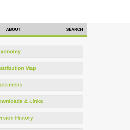
ABOUT
SEARCH
axonomy
stribution Map
pecimens
ownloads & Links
rsion History