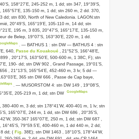
0’S, 158°27’E, 245-252 m, 1 dd; stn 347, 19°39’S,
, 165°57’E, 135-150 m, 1 dd; stn 260 m, 2 dd. 370,
 3 dd; stn 830, North of New Caledonia. LAGON:stn
mié, 20°49’S, 165°19’E, 105-110 m, 14 dd; stn
3°21’E, 195 m, 3 835, 20°47’S, 165°17’E, 135-150 m,
teur de Belep, 19°07’S, 163°30’E, 220 m, 1 dd.
oogleMaps
. —
BATHUS 1
: stn DW —
BATHUS 4
: stn
’E, 640,
Passe du Kouakoué
, 21°52’S, 166°48’E,
899
, 20°17’S, 163°50’E, 500-600 m, 1 38C, F); stn
7’E, 190- dd; stn
DW 902
, Grand Passage, 19°01’S,
656
, 21°13’S, 165°54’E, 452-460 m, 3 lv; 5 dd —
163°03’E, 365 stn
DW 666
, Passe de Cap baye,
leMaps
. —
MUSORSTOM 4: stn
DW 149
, 19°08’S,
GoogleMaps
65°35’E, 205-219 m, 1 dd; stn DW
, 380-400 m, 3 dd; stn 178°41’W, 400-401 m, 1 lv; stn
5’S, 165°07’E, 244 m, 1 dd, stn
DW 686
, 20°35’S,
°42’W, 350-367 165°07’E, 250 m, 1 dd; stn
DW 687
,
1, 16°45’S, 79°59.5’E, 400-460 m, 1 dd 440 m, 2 dd;
 8 dd; (
Fig.
38E); stn
DW 1463
, 18°10’S, 178°44’W,
E, 260-265 m, 2 dd; stn
DW 691
, dd; stn CP 1464,