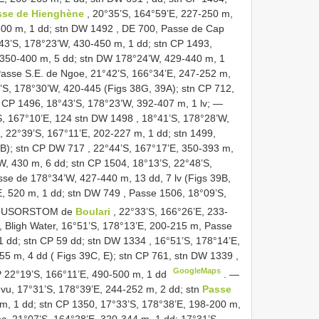
sse de Hienghène
, 20°35’S, 164°59’E, 227-250 m,
300 m, 1 dd; stn
DW 1492
, DE 700, Passe de Cap
43’S, 178°23’W, 430-450 m, 1 dd; stn CP 1493,
, 350-400 m, 5 dd; stn DW 178°24’W, 429-440 m, 1
Passe S.E. de Ngoe, 21°42’S, 166°34’E, 247-252 m,
’S, 178°30’W, 420-445 (Figs 38G, 39A); stn CP 712,
n CP 1496, 18°43’S, 178°23’W, 392-407 m, 1 lv; —
S, 167°10’E, 124 stn
DW 1498
, 18°41’S, 178°28’W,
, 22°39’S, 167°11’E, 202-227 m, 1 dd; stn 1499,
8B); stn CP
DW 717
, 22°44’S, 167°17’E, 350-393 m,
W, 430 m, 6 dd; stn CP 1504, 18°13’S, 22°48’S,
sse de 178°34’W, 427-440 m, 13 dd, 7 lv (Figs 39B,
, 520 m, 1 dd; stn
DW 749
, Passe 1506, 18°09’S,
USORSTOM de
Boulari
, 22°33’S, 166°26’E, 233-
, Bligh Water, 16°51’S, 178°13’E, 200-215 m, Passe
 dd; stn CP 59 dd; stn
DW 1334
, 16°51’S, 178°14’E,
55 m, 4 dd ( Figs 39C, E); stn CP 761, stn
DW 1339
,
GoogleMaps
P 22°19’S, 166°11’E, 490-500 m, 1 dd
. —
Levu, 17°31’S, 178°39’E, 244-252 m, 2 dd; stn
Passe
 m, 1 dd; stn CP 1350, 17°33’S, 178°38’E, 198-200 m,
c, 21°07’S, 164°28’E, 320-344 m, 1 dd; 17°31’S,