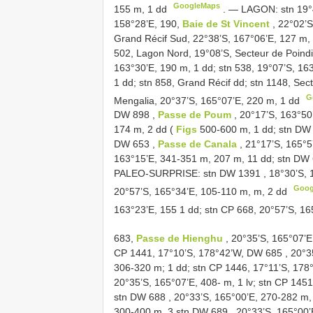
GoogleMaps
155 m, 1 dd
. —
LAGON: stn 19°4
158°28’E, 190,
Baie de St Vincent
, 22°02’S
Grand Récif Sud, 22°38’S, 167°06’E, 127 m,
502, Lagon Nord, 19°08’S, Secteur de Poindi
163°30’E, 190 m, 1 dd; stn 538, 19°07’S, 16
1 dd; stn 858, Grand Récif dd; stn 1148, Sec
G
Mengalia, 20°37’S, 165°07’E, 220 m, 1 dd
DW 898
,
Passe de Poum
, 20°17’S, 163°50
174 m, 2 dd (
Figs
500-600 m, 1 dd; stn
DW 
DW 653
,
Passe de Canala
, 21°17’S, 165°5
163°15’E, 341-351 m, 207 m, 11 dd; stn
DW 
PALEO-SURPRISE: stn
DW 1391
, 18°30’S, 
Goog
20°57’S, 165°34’E, 105-110 m, m, 2 dd
163°23’E, 155 1 dd; stn CP 668, 20°57’S, 1
683,
Passe de Hienghu
, 20°35’S, 165°07’E
CP 1441, 17°10’S, 178°42’W,
DW 685
, 20°3
306-320 m; 1 dd; stn CP 1446, 17°11’S, 178
20°35’S, 165°07’E, 408- m, 1 lv; stn CP 145
stn
DW 688
, 20°33’S, 165°00’E, 270-282 m,
300-400 m, 3 stn
DW 689
, 20°33’S, 165°00’