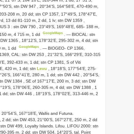
7°50’S, stn
DW 947
, 20°34’S, 164°58’E, 470-490 m,
 203-208 m, 20 dd; stn CP 1357, 17°49’S, 178°47’E,
rd, 13 dd 81-110 m, 2 dd, 1 lv; stn
DW 1359
,
US 3
: stn
DW 790
, 23°49’S, 169°48’E, 685- 188 m,
GoogleMaps
-150 m, 4 715 m, 1 dd
. —
BIOCAL: stn
n
DW 1365
, 18°12’S, 178°32’E, 295-302 m, 4 dd; stn
GoogleMaps
0 m, 1 dd
. —
BIOGEO- CP 1366,
 1369, CAL: stn
DW 253
, 21°32’S, 166°29’E, 310-315
E, 392-433 m, 1 dd; stn CP 1381, S of Viti
E, 420 m, 1 dd; stn
Levu
, 18°18’S, 177°54’E, 275-
°26’S, 166°41’E, 280 m, 1 dd; stn
DW 442
, 20°54’S,
stn
DW 1384
, SE of 167°17’E, 200 m, 3 dd; stn
DW
8°19’S, 178°06’E, 260-305 m, 4 dd; stn
DW 1388
,
1
1 dd; stn
DW 446
, 18°19’S, 178°02’E, 313-446 m, 2
 20°54’S, 167°18’E, Wallis and Futuna.
 dd; stn DW 453, 21°00’S, 167°27’E, 250 m, 2 dd
stn DW 499, Loyalty Islands. Lifou. LIFOU 2000: stn
0-395 m, 2 dd; stn DW 504, 14°20’S, tal, Point