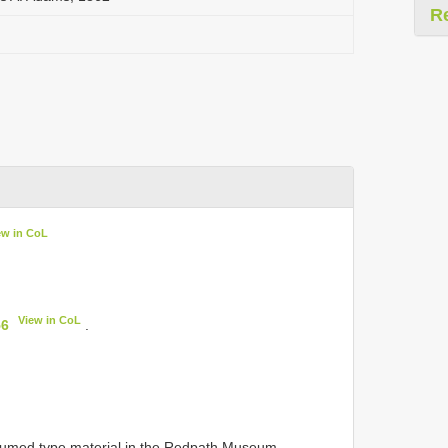
R
ew in CoL
View in CoL
56
.
.
sumed type material in the Redpath Museum ,