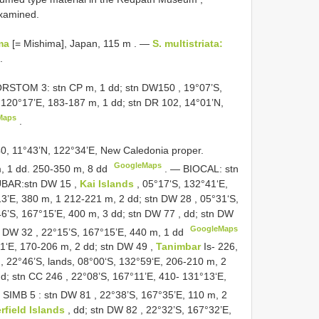
examined.
ma
[= Mishima], Japan, 115 m
. —
S. multistriata:
.
ORSTOM 3: stn CP m, 1 dd; stn
DW150
, 19°07’S,
 120°17’E, 183-187 m, 1 dd; stn DR 102, 14°01’N,
Maps
.
0, 11°43’N, 122°34’E, New Caledonia proper.
GoogleMaps
, 1 dd. 250-350 m, 8 dd
. —
BIOCAL: stn
RUBAR:stn
DW 15
,
Kai Islands
, 05°17‘S, 132°41‘E,
13’E, 380 m, 1 212-221 m, 2 dd; stn
DW 28
, 05°31‘S,
6’S, 167°15’E, 400 m, 3 dd; stn
DW 77
, dd; stn
DW
GoogleMaps
n
DW 32
, 22°15’S, 167°15’E, 440 m, 1 dd
E, 170-206 m, 2 dd; stn
DW 49
,
Tanimbar
Is- 226,
, 22°46’S, lands, 08°00‘S, 132°59‘E, 206-210 m, 2
dd; stn
CC 246
, 22°08’S, 167°11’E, 410- 131°13‘E,
—
SIMB 5
: stn
DW 81
, 22°38’S, 167°35’E, 110 m, 2
rfield Islands
, dd; stn
DW 82
, 22°32’S, 167°32’E,