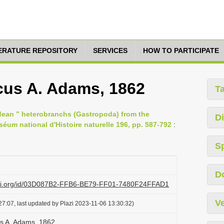
TERATURE REPOSITORY
SERVICES
HOW TO PARTICIPATE
cus A. Adams, 1862
T
dean ” heterobranchs (Gastropoda) from the
Di
éum national d'Histoire naturelle 196, pp. 587-792
:
S
D
lazi.org/id/03D087B2-FFB6-BE79-FF01-7480F24FFAD1
Ve
7:07, last updated by Plazi 2023-11-06 13:30:32)
s A. Adams, 1862