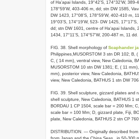
of Ha’apai Islands, 19°42’S, 174°32’W, 389-
178°59’W, 403-406 m, dd; stn DW 1585, Vava‘
DW 1423, 17°08’S, 178°59’W, 402-410 m, 11 d
19°03’S, 174°19’W, 523- DW 1425, 17°17’S, 
dd; stn DW 1601, centre of Ha‘apai Islands,
1434, 17°11’S, 174°57’W, 200-487 m, 11 dd.
FIG. 38. Shell morphology of
Scaphander ja
Philippines,MUSORSTOM 3 stn DR 102; B, ( 
C, ( 14 mm), ventral view, New Caledonia, BA
MUSORSTOM 10 stn DW 1381; E, ( 11 mm), ve
mm), posterior view, New Caledonia, BATHUS 
view, New Caledonia, BATHUS 1 stn DW 706
FIG. 39. Shell sculpture, gizzard plates and 
shell sculpture, New Caledonia, BATHUS 1 stn
BORDAU 1 CP 1504, scale bar = 200 Μm; C,
scale bar = 100 Μm; D, gizzard plate, Fiji,
plate, New Caledonia, BATHUS 2 stn CP 760,
DISTRIBUTION. — Originally described from 
from Japan and the China Seas , in 50-300 m