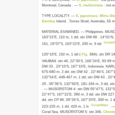
Montreal, Canada
. —
S. multistriata
: not 
TYPE LOCALITY. —
S. japonicus: Mino-Si
Darnley
Island , Torres Strait, Australia, 55 m
MATERIAL EXAMINED. —
Philippines. MUS
163°22’E, 110 m, 1 dd; stn
DW 88
, 14°01’N,
Google
151, 19°07’S, 163°22’E, 200 m, 9 dd
120°18’E, 192 m, 1 dd (
Fig.
38A); stn DR 14
VAUBAN: stn 40, 22°30’S, 166°24’E, 93-99 m
DW 33
, 23°10’S, 167°10’E, Indonesia. KA
675-680 m, 2 dd; stn
DW 42
, 22°46’S, 167°
132°54‘E, 448-467 m, 1 dd; stn
DW 43
, 22°4
29
, 05°36‘S, 132°56‘E, 181-184 m, 3 dd, st
. —
MUSORSTOM 4: stn DW 05°47‘S, 132°51‘
22°47’S, 167°22’E, 390 m, 3 dd; stn
DW 227
dd; stn CP 86, 09°26‘S, 167°20’E, 300 m, 1 
GoogleMaps
223-225 m, 1 dd. 420 m, 1 lv
. 
Coral Sea. MUSORSTOM 5: stn 346,
Cheste