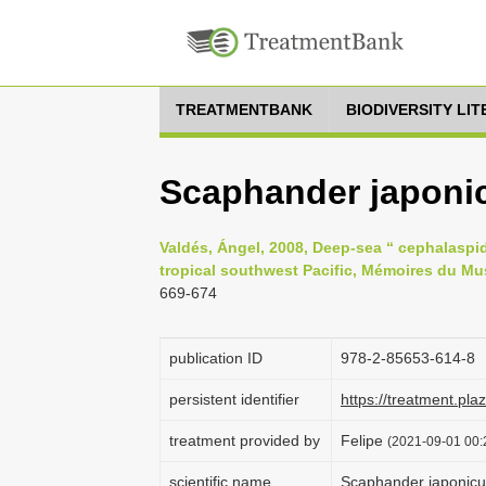
TREATMENTBANK
BIODIVERSITY LI
Scaphander japoni
Valdés, Ángel, 2008, Deep-sea “ cephalaspi
tropical southwest Pacific, Mémoires du Mus
669-674
publication ID
978-2-85653-614-8
persistent identifier
https://treatment.p
treatment provided by
Felipe
(2021-09-01 00:2
scientific name
Scaphander japonicu