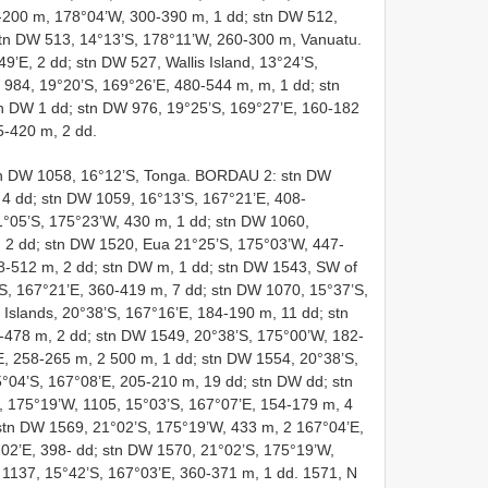
0-200 m, 178°04’W, 300-390 m, 1 dd; stn DW 512,
stn DW 513, 14°13’S, 178°11’W, 260-300 m, Vanuatu.
E, 2 dd; stn DW 527, Wallis Island, 13°24’S,
984, 19°20’S, 169°26’E, 480-544 m, m, 1 dd; stn
n DW 1 dd; stn DW 976, 19°25’S, 169°27’E, 160-182
5-420 m, 2 dd.
stn DW 1058, 16°12’S, Tonga. BORDAU 2: stn DW
 4 dd; stn DW 1059, 16°13’S, 167°21’E, 408-
°05’S, 175°23’W, 430 m, 1 dd; stn DW 1060,
 2 dd; stn DW 1520, Eua 21°25’S, 175°03’W, 447-
8-512 m, 2 dd; stn DW m, 1 dd; stn DW 1543, SW of
S, 167°21’E, 360-419 m, 7 dd; stn DW 1070, 15°37’S,
Islands, 20°38’S, 167°16’E, 184-190 m, 11 dd; stn
-478 m, 2 dd; stn DW 1549, 20°38’S, 175°00’W, 182-
E, 258-265 m, 2 500 m, 1 dd; stn DW 1554, 20°38’S,
°04’S, 167°08’E, 205-210 m, 19 dd; stn DW dd; stn
 175°19’W, 1105, 15°03’S, 167°07’E, 154-179 m, 4
 stn DW 1569, 21°02’S, 175°19’W, 433 m, 2 167°04’E,
°02’E, 398- dd; stn DW 1570, 21°02’S, 175°19’W,
 1137, 15°42’S, 167°03’E, 360-371 m, 1 dd. 1571, N