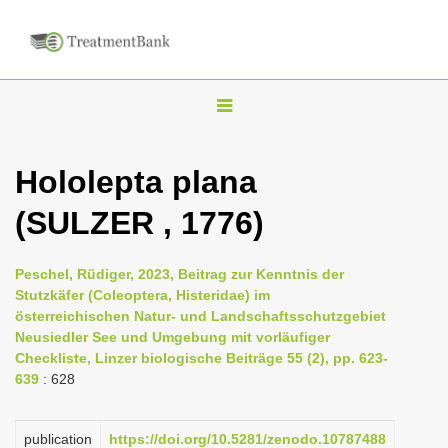
T
o
g
Hololepta plana
g
(SULZER , 1776)
l
e
n
Peschel, Rüdiger, 2023, Beitrag zur Kenntnis der
Stutzkäfer (Coleoptera, Histeridae) im
a
österreichischen Natur- und Landschaftsschutzgebiet
v
Neusiedler See und Umgebung mit vorläufiger
i
Checkliste, Linzer biologische Beiträge 55 (2), pp. 623-
639
: 628
g
a
publication
https://doi.org/10.5281/zenodo.10787488
t