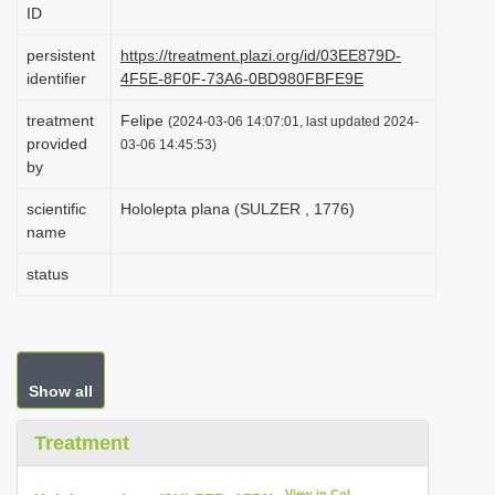
ID
i
o
persistent
https://treatment.plazi.org/id/03EE879D-
identifier
4F5E-8F0F-73A6-0BD980FBFE9E
n
treatment
Felipe
(2024-03-06 14:07:01, last updated 2024-
provided
03-06 14:45:53)
by
scientific
Hololepta plana (SULZER , 1776)
name
status
Show all
Treatment
View in CoL