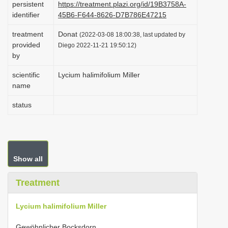
persistent
https://treatment.plazi.org/id/19B3758A-
i
identifier
45B6-F644-8626-D7B786E47215
o
treatment
Donat
(2022-03-08 18:00:38, last updated by
n
provided
Diego 2022-11-21 19:50:12)
by
scientific
Lycium halimifolium Miller
name
status
Show all
Treatment
Lycium halimifolium Miller
Gewöhnlicher Bocksdorn