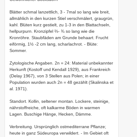
Blätter schmal lanzettlich, 3 - 7mal so lang wie breit,
allmählich in den kurzen Stiel verschmälert, graugrün,
kahl. Blüten kurz gestielt, zu 1-3 in den Blattachseln,
hellpurpurn. Kronzipfel ⅔- ¾ so lang wie die
Kronröhre. Staubfäden am Grunde behaart. Frucht
eiförmig, 1½ -2 cm lang, scharlachrot. - Blüte:
Sommer.
Zytologische Angaben. 2n = 24: Material unbekannter
Herkunft (Kostoff und Kendall 1929), aus Frankreich
(Delay 1967), von 3 Stellen aus Polen; in einer
Population wurden auch 2n = 48 gezählt (Skalinska et
al. 1971).
Standort. Kollin, seltener montan. Lockere, steinige,
nährstoffreiche, oft kalkarme Böden in warmen
Lagen. Buschige Hänge, Hecken, Dämme.
Verbreitung. Ursprünglich ostmediterrane Pflanze;
heute in ganz Südeuropa verwildert. - Im Gebiet oft