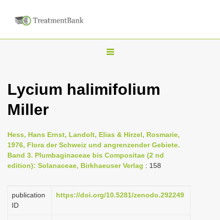
T
o
g
Lycium halimifolium
g
Miller
l
e
n
Hess, Hans Ernst, Landolt, Elias & Hirzel, Rosmarie,
1976, Flora der Schweiz und angrenzender Gebiete.
a
Band 3. Plumbaginaceae bis Compositae (2 nd
v
edition): Solanaceae, Birkhaeuser Verlag
: 158
i
g
publication
https://doi.org/10.5281/zenodo.292249
a
ID
t