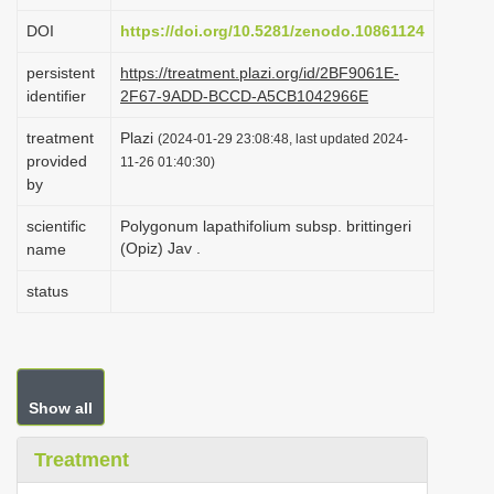
i
DOI
https://doi.org/10.5281/zenodo.10861124
o
persistent
https://treatment.plazi.org/id/2BF9061E-
n
identifier
2F67-9ADD-BCCD-A5CB1042966E
treatment
Plazi
(2024-01-29 23:08:48, last updated 2024-
provided
11-26 01:40:30)
by
scientific
Polygonum lapathifolium subsp. brittingeri
(Opiz) Jav .
name
status
Show all
Treatment