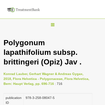
T
o
g
Polygonum
g
lapathifolium subsp.
l
e
brittingeri (Opiz) Jav .
n
a
Konrad Lauber, Gerhart Wagner & Andreas Gygax,
v
2018, Flora Helvetica - Polygonaceae, Flora Helvetica,
i
Bern: Haupt Verlag, pp. 696-716
: 716
g
a
publication
978-3-258-08047-5
ID
t