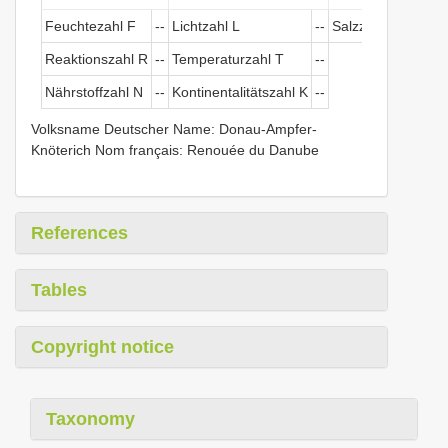
Feuchtezahl F
--
Lichtzahl L
--
Salzzeichen
--
Reaktionszahl R
--
Temperaturzahl T
--
Nährstoffzahl N
--
Kontinentalitätszahl K
--
Volksname Deutscher Name: Donau-Ampfer-
Knöterich Nom français: Renouée du Danube
References
Tables
Copyright notice
Taxonomy