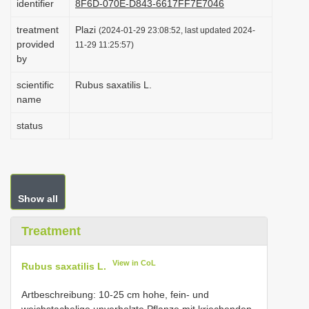
identifier
8F6D-070E-D843-6617FF7E7046
i
treatment
Plazi
(2024-01-29 23:08:52, last updated 2024-
o
provided
11-29 11:25:57)
n
by
scientific
Rubus saxatilis L.
name
status
Show all
Treatment
View in CoL
Rubus saxatilis L.
Artbeschreibung: 10-25 cm hohe, fein- und
weichstachelige unverholzte Pflanze mit kriechenden