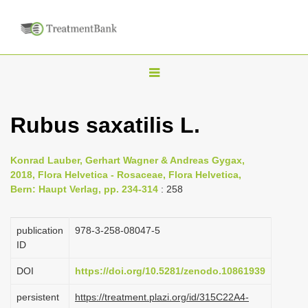
T
o
g
Rubus saxatilis L.
g
l
Konrad Lauber, Gerhart Wagner & Andreas Gygax,
e
2018, Flora Helvetica - Rosaceae, Flora Helvetica,
n
Bern: Haupt Verlag, pp. 234-314
: 258
a
v
publication
978-3-258-08047-5
i
ID
g
DOI
https://doi.org/10.5281/zenodo.10861939
a
persistent
https://treatment.plazi.org/id/315C22A4-
t