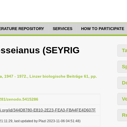
TERATURE REPOSITORY
SERVICES
HOW TO PARTICIPATE
esseianus (SEYRIG
T
S
 1947 - 1972., Linzer biologische Beiträge 61, pp.
D
Ve
.5281/zenodo.5415286
lazi.org/id/344D8780-E810-2E23-FEA3-FBA4FE4D607F
R
1:11:29, last updated by Plazi 2023-11-06 04:51:48)