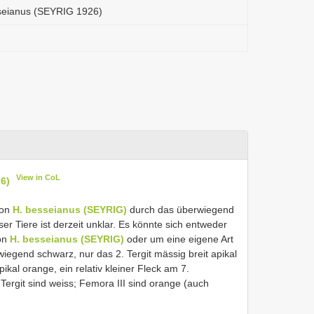
sseianus (SEYRIG 1926)
View in CoL
6)
von
H. besseianus (SEYRIG)
durch das überwiegend
er Tiere ist derzeit unklar. Es könnte sich entweder
on
H. besseianus (SEYRIG)
oder um eine eigene Art
iegend schwarz, nur das 2. Tergit mässig breit apikal
ikal orange, ein relativ kleiner Fleck am 7.
 Tergit sind weiss; Femora III sind orange (auch