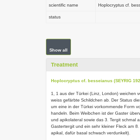
scientific name
Hoplocryptus cf. be
status
Show all
Treatment
Hoplocryptus cf. besseianus (SEYRIG 192
1, 1 aus der Türkei (Linz, London) weichen 
weiss gefärbte Schildchen ab. Der Status dies
um eine in der Türkei vorkommende Form v
handeln. Beim Weibchen ist der Gaster überw
und apikolateral sowie das 3. Tergit schmal ap
Gastertergit und ein sehr kleiner Fleck am 8.
apikal, dafür basal schwach verdunkelt).