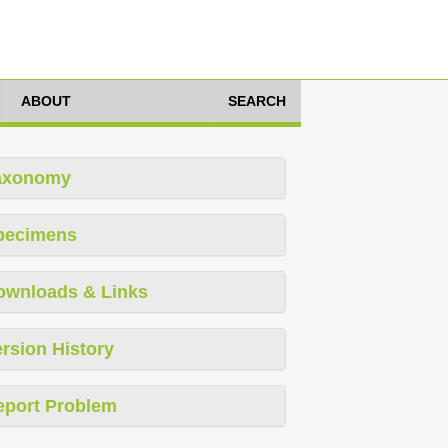
ABOUT
SEARCH
axonomy
pecimens
ownloads & Links
rsion History
eport Problem