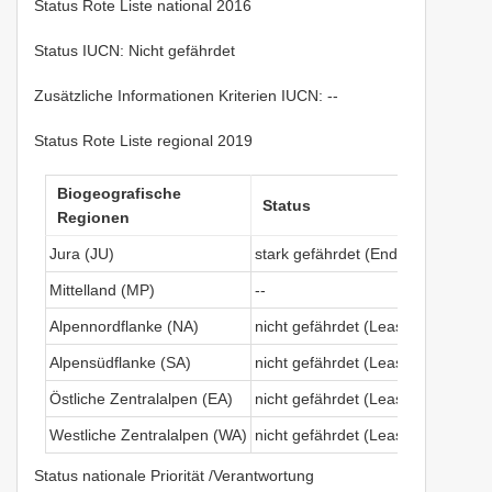
Status Rote Liste national 2016
Status IUCN: Nicht gefährdet
Zusätzliche Informationen Kriterien IUCN: --
Status Rote Liste regional 2019
Biogeografische
Status
Regionen
Jura (JU)
stark gefährdet (Endangered)
B
Mittelland (MP)
--
Alpennordflanke (NA)
nicht gefährdet (Least Concern)
Alpensüdflanke (SA)
nicht gefährdet (Least Concern)
Östliche Zentralalpen (EA)
nicht gefährdet (Least Concern)
Westliche Zentralalpen (WA)
nicht gefährdet (Least Concern)
Status nationale Priorität /Verantwortung