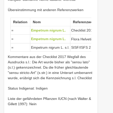
Übereinstimmung mit anderen Referenzwerken
Relation
Nom
Referenzwerke
=
Empetrum nigrum L.
Checklist 2017
View
=
Empetrum nigrum L.
Flora Helvetica 2018
=
Empetrum nigrum L. s.l.
SISF/ISFS 2
Kommentare aus der Checklist 2017 Wegfall des
Ausdrucks s.l.: Die Art wurde bisher als "sensu lato"
(s.l.) gekennzeichnet. Da die früher gleichlautende
"sensu stricto-Art" (s.str.) in eine Unterart umbenannt
wurde, erübrigt sich die Kennzeichnung s.l. Checklist
Status Indigenat: Indigen
Liste der gefährdeten Pflanzen IUCN (nach Walter &
Gillett 1997): Nein