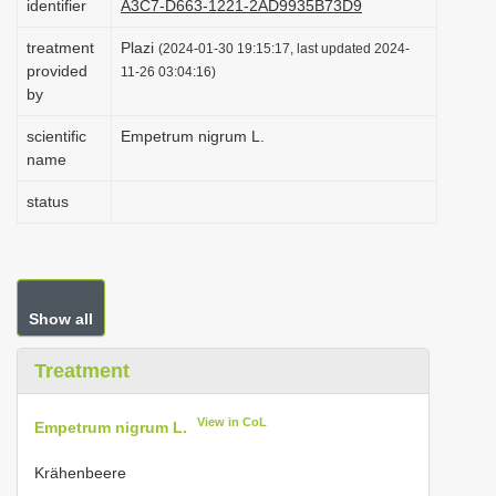
identifier
A3C7-D663-1221-2AD9935B73D9
i
treatment
Plazi
(2024-01-30 19:15:17, last updated 2024-
o
provided
11-26 03:04:16)
n
by
scientific
Empetrum nigrum L.
name
status
Show all
Treatment
View in CoL
Empetrum nigrum L.
Krähenbeere