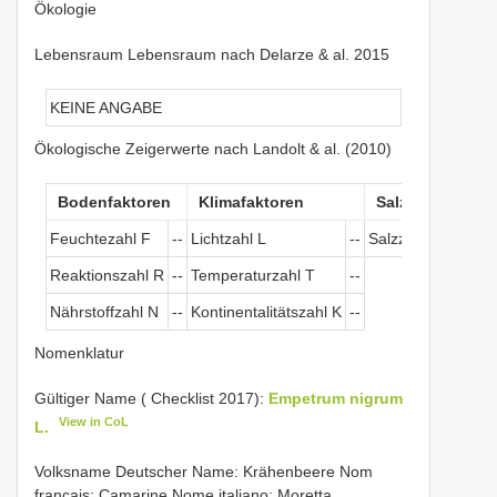
Ökologie
Lebensraum Lebensraum nach Delarze & al. 2015
KEINE ANGABE
Ökologische Zeigerwerte nach Landolt & al. (2010)
Bodenfaktoren
Klimafaktoren
Salztoleranz
Feuchtezahl F
--
Lichtzahl L
--
Salzzeichen
--
Reaktionszahl R
--
Temperaturzahl T
--
Nährstoffzahl N
--
Kontinentalitätszahl K
--
Nomenklatur
Gültiger Name ( Checklist 2017):
Empetrum nigrum
View in CoL
L.
Volksname Deutscher Name: Krähenbeere Nom
français: Camarine Nome italiano: Moretta