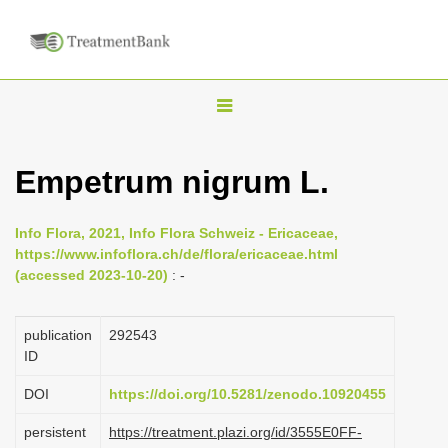
T
o
g
Empetrum nigrum L.
g
l
Info Flora, 2021, Info Flora Schweiz - Ericaceae,
e
https://www.infoflora.ch/de/flora/ericaceae.html
n
(accessed 2023-10-20)
: -
a
v
publication
292543
i
ID
g
DOI
https://doi.org/10.5281/zenodo.10920455
a
persistent
https://treatment.plazi.org/id/3555E0FF-
t