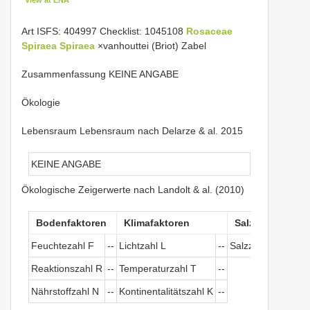
Art ISFS: 404997 Checklist: 1045108
Rosaceae
Spiraea
Spiraea
×vanhouttei (Briot) Zabel
Zusammenfassung KEINE ANGABE
Ökologie
Lebensraum Lebensraum nach Delarze & al. 2015
KEINE ANGABE
Ökologische Zeigerwerte nach Landolt & al. (2010)
Bodenfaktoren
Klimafaktoren
Salztoleranz
Feuchtezahl F
--
Lichtzahl L
--
Salzzeichen
--
Reaktionszahl R
--
Temperaturzahl T
--
Nährstoffzahl N
--
Kontinentalitätszahl K
--