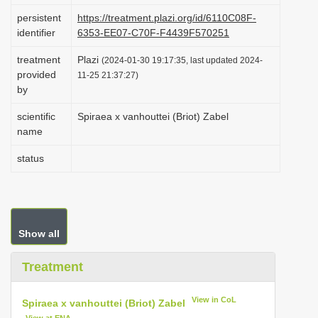
i
persistent
https://treatment.plazi.org/id/6110C08F-
identifier
6353-EE07-C70F-F4439F570251
o
n
treatment
Plazi
(2024-01-30 19:17:35, last updated 2024-
provided
11-25 21:37:27)
by
scientific
Spiraea x vanhouttei (Briot) Zabel
name
status
Show all
Treatment
View in CoL
Spiraea x vanhouttei (Briot) Zabel
View at ENA