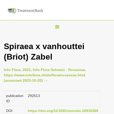
T
o
g
Spiraea x vanhouttei
g
(Briot) Zabel
l
e
n
Info Flora, 2021, Info Flora Schweiz - Rosaceae,
https://www.infoflora.ch/de/flora/rosaceae.html
a
(accessed 2023-10-20)
: -
v
i
publication
292613
g
ID
a
DOI
https://doi.org/10.5281/zenodo.10916368
t