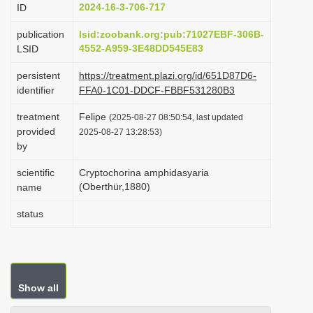
2024-16-3-706-717
ID
i
o
publication
lsid:zoobank.org:pub:71027EBF-306B-
4552-A959-3E48DD545E83
LSID
n
persistent
https://treatment.plazi.org/id/651D87D6-
identifier
FFA0-1C01-DDCF-FBBF531280B3
treatment
Felipe
(2025-08-27 08:50:54, last updated
provided
2025-08-27 13:28:53)
by
scientific
Cryptochorina amphidasyaria
(Oberthür,1880)
name
status
Show all