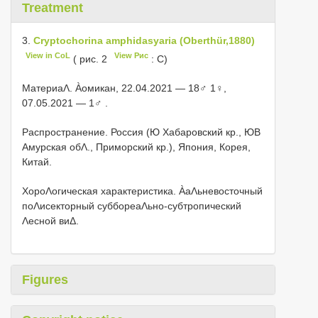
Treatment
3.
Cryptochorina amphidasyaria (Oberthür,1880)
View in CoL
View Рис
( рис. 2
: C)
МатериаΛ. Àомикан, 22.04.2021 — 18♂ 1♀,
07.05.2021 — 1♂
.
Распространение. Россия (Ю Хабаровский кр., ЮВ
Амурская обΛ., Приморский кр.), Япония, Корея,
Китай.
ХороΛогическая характеристика. ÀаΛьневосточный
поΛисекторный суббореаΛьно-субтропический
Λесной виΔ.
Figures