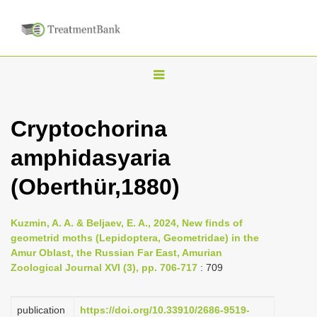
T
o
g
Cryptochorina
g
amphidasyaria
l
e
(Oberthür,1880)
n
a
Kuzmin, A. A. & Beljaev, E. A., 2024, New finds of
v
geometrid moths (Lepidoptera, Geometridae) in the
i
Amur Oblast, the Russian Far East, Amurian
Zoological Journal XVI (3), pp. 706-717
: 709
g
a
publication
https://doi.org/10.33910/2686-9519-
t