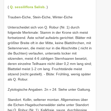
(
Q. sessiliflora Salisb.
)
Trauben-Eiche, Stein-Eiche, Winter-Eiche
Unterscheidet sich von Q. Robur (Nr. 1) durch
folgende Merkmale: Stamm in der Krone sich meist
fortsetzend. Äste schief aufwärts gerichtet. Blätter mit
größter Breite oft in der Mitte, keine Blattöhrchen, mit
Seitennerven, die meist nur in die Abschnitte ( nicht in
die Buchten) verlaufen, unterseits locker mit
sitzenden, meist 4-6 zähligen Sternhaaren besetzt,
deren einzelne Teilhaare nicht über 0,2 mm lang sind;
Blattstiel meist 1-2 cm lang. Fruchtstände meist
sitzend (nicht gestielt). - Blüte: Frühling, wenig später
als Q. Robur.
Zytologische Angaben. 2n = 24: Siehe unter Gattung.
Standort. Kollin, seltener montan. Allgemeines über
die Eichen-Hagebuchenwälder siehe unter Standort
bei Q. Robur (Nr. 1). Kalkfreie, saure, durchlässige,