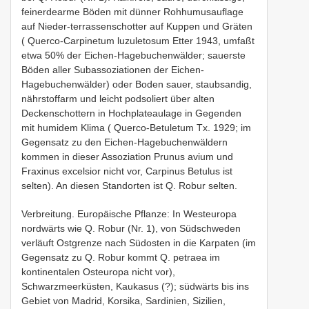
feinerdearme Böden mit dünner Rohhumusauflage
auf Nieder-terrassenschotter auf Kuppen und Gräten
( Querco-Carpinetum luzuletosum Etter 1943, umfaßt
etwa 50% der Eichen-Hagebuchenwälder; sauerste
Böden aller Subassoziationen der Eichen-
Hagebuchenwälder) oder Boden sauer, staubsandig,
nährstoffarm und leicht podsoliert über alten
Deckenschottern in Hochplateaulage in Gegenden
mit humidem Klima ( Querco-Betuletum Tx. 1929; im
Gegensatz zu den Eichen-Hagebuchenwäldern
kommen in dieser Assoziation Prunus avium und
Fraxinus excelsior nicht vor, Carpinus Betulus ist
selten). An diesen Standorten ist Q. Robur selten.
Verbreitung. Europäische Pflanze: In Westeuropa
nordwärts wie Q. Robur (Nr. 1), von Südschweden
verläuft Ostgrenze nach Südosten in die Karpaten (im
Gegensatz zu Q. Robur kommt Q. petraea im
kontinentalen Osteuropa nicht vor),
Schwarzmeerküsten, Kaukasus (?); südwärts bis ins
Gebiet von Madrid, Korsika, Sardinien, Sizilien,