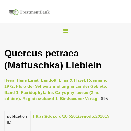
T
o
g
Quercus petraea
g
(Mattuschka) Lieblein
l
e
n
Hess, Hans Ernst, Landolt, Elias & Hirzel, Rosmarie,
1972, Flora der Schweiz und angrenzender Gebiete.
a
Band 1. Pteridophyta bis Caryophyllaceae (2 nd
v
edition): Registerzuband 1, Birkhaeuser Verlag
: 695
i
g
publication
https://doi.org/10.5281/zenodo.291815
a
ID
t