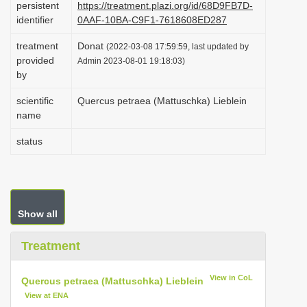
persistent
https://treatment.plazi.org/id/68D9FB7D-
i
identifier
0AAF-10BA-C9F1-7618608ED287
o
treatment
Donat
(2022-03-08 17:59:59, last updated by
n
provided
Admin 2023-08-01 19:18:03)
by
scientific
Quercus petraea (Mattuschka) Lieblein
name
status
Show all
Treatment
View in CoL
Quercus petraea (Mattuschka) Lieblein
View at ENA