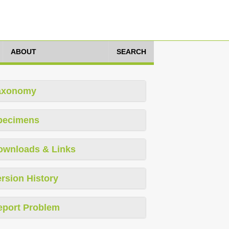
ABOUT
SEARCH
axonomy
pecimens
ownloads & Links
rsion History
eport Problem