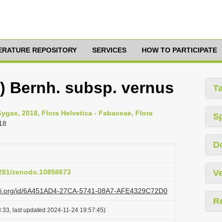
TERATURE REPOSITORY
SERVICES
HOW TO PARTICIPATE
.) Bernh. subsp. vernus
T
gax, 2018, Flora Helvetica - Fabaceae, Flora
S
18
D
.5281/zenodo.10858673
Ve
lazi.org/id/6A451AD4-27CA-5741-08A7-AFE4329C72D0
R
:33, last updated 2024-11-24 19:57:45)