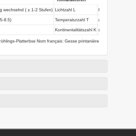
ig wechselnd ( ± 1-2 Stufen)
Lichtzahl L
halbschattig
.5-8.5)
Temperaturzahl T
unter-montan und o
Kontinentalitätszahl K
subkontinental (nie
hlings-Platterbse Nom français: Gesse printanière