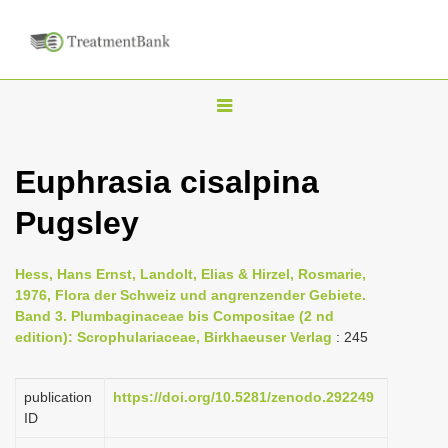
T
o
g
Euphrasia cisalpina
g
Pugsley
l
e
n
Hess, Hans Ernst, Landolt, Elias & Hirzel, Rosmarie,
1976, Flora der Schweiz und angrenzender Gebiete.
a
Band 3. Plumbaginaceae bis Compositae (2 nd
v
edition): Scrophulariaceae, Birkhaeuser Verlag
: 245
i
g
publication
https://doi.org/10.5281/zenodo.292249
a
ID
t