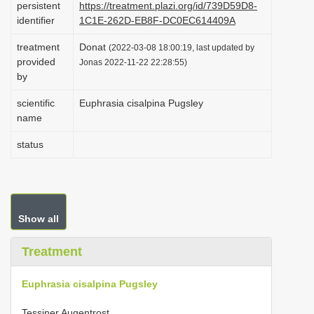
persistent
https://treatment.plazi.org/id/739D59D8-
i
identifier
1C1E-262D-EB8F-DC0EC614409A
o
treatment
Donat
(2022-03-08 18:00:19, last updated by
n
provided
Jonas 2022-11-22 22:28:55)
by
scientific
Euphrasia cisalpina Pugsley
name
status
Show all
Treatment
Euphrasia cisalpina Pugsley
Tessiner Augentrost