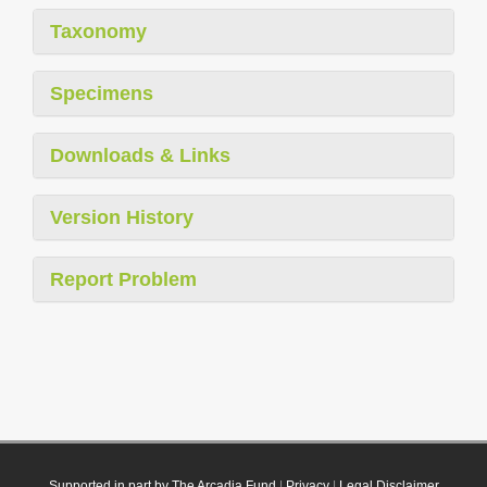
Taxonomy
Specimens
Downloads & Links
Version History
Report Problem
Supported in part by The Arcadia Fund
|
Privacy
|
Legal Disclaimer