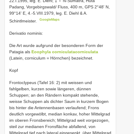
22.I.1995, leg. E. Diehl; 1 ♀ N-Sumatra, Huta
Padang, Vorgebirgswald/ Fluss, 400 m, GPS 2°48' N,
99°14' E, 4.-5.VIII.1979, leg. E. Diehl & A.
GoogleMaps
Schintlmeister.
Derivatio nominis:
Die Art wurde aufgrund der besonderen Form der
Patagia als
Eoophyla corniculatacorniculata
(Latein, corniculum = Hörnchen) bezeichnet.
Kopf
Frontoclypeus (Tafel 16: 2) mit weissen und
fahlgelben, kurzen sowie längeren, dünnen
Schuppen; an den Rändern kompakt stehende,
weisse Schuppen als dichter Saum in kurzem Bogen
bis hinter die Antennenbasen verlaufend; Frons
deutlich vorgewölbt, median konkav, hoher Mittelgrad
im oberen Fronsbereich; Mittelgrad weit vorgezogen,
steil zur medianen Fronsfläche abfallend, von
Mittelgrad tief nach lateral eingesenkt, über Mittelgrad