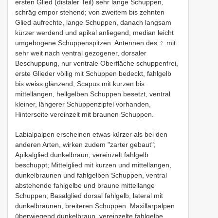
ersten Glied (distaler Teil) sehr lange Schuppen,
schräg empor stehend; von zweitem bis zehnten
Glied aufrechte, lange Schuppen, danach langsam
kürzer werdend und apikal anliegend, median leicht
umgebogene Schuppenspitzen. Antennen des ♀ mit
sehr weit nach ventral gezogener, dorsaler
Beschuppung, nur ventrale Oberfläche schuppenfrei,
erste Glieder völlig mit Schuppen bedeckt, fahlgelb
bis weiss glänzend; Scapus mit kurzen bis
mittellangen, hellgelben Schuppen besetzt, ventral
kleiner, längerer Schuppenzipfel vorhanden,
Hinterseite vereinzelt mit braunen Schuppen.
Labialpalpen erscheinen etwas kürzer als bei den
anderen Arten, wirken zudem "zarter gebaut";
Apikalglied dunkelbraun, vereinzelt fahlgelb
beschuppt; Mittelglied mit kurzen und mittellangen,
dunkelbraunen und fahlgelben Schuppen, ventral
abstehende fahlgelbe und braune mittellange
Schuppen; Basalglied dorsal fahlgelb, lateral mit
dunkelbraunen, breiteren Schuppen. Maxillarpalpen
überwiegend dunkelbraun, vereinzelte fahlgelbe