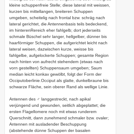
kleine schuppenfreie Stelle; diese lateral mit weissen,
kurzen bis mittellangen, breiteren Schuppen
umgeben, scheitelig nach frontal bzw. schräg nach
lateral gerichtet, die Antennenbasis teils bedeckend,
im hinterenRereich eher fahlgelb; dort jederseits
schmale Büschel sehr langer, hellgelber, dünner bis
haarförmiger Schuppen, die aufgerichtet leicht nach
lateral weisen, dazwischen kurze, weisse bis
fahlgelbe, aufgelockerte Schuppen; gesamte Region
nach hinten von aufrecht stehendem (etwas nach
vorn gestellten) Schuppensaum umgeben; Saum
median leicht konkav gewölbt, folgt der Form der
Occiputoberlinie.Occiput als glatte, dunkelbraune bis
schwarze Fläche, sein oberer Rand als wellige Linie.
Antennen des ♂ langgestreckt, nach apikal
verjüngend und gewunden, seitlich abgeplattet; die
ersten Flagellomere noch mit etwas runderem
Querschnitt, dann zunehmend schmaler bzw. ovaler;
Antennen mit ausladender Beschuppung
(abstehende dünne Schuppen der basalen