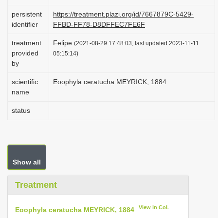
i
persistent
https://treatment.plazi.org/id/7667879C-5429-
o
identifier
FFBD-FF78-D8DFFEC7FE6F
n
treatment
Felipe
(2021-08-29 17:48:03, last updated 2023-11-11
provided
05:15:14)
by
scientific
Eoophyla ceratucha MEYRICK, 1884
name
status
Show all
Treatment
View in CoL
Eoophyla ceratucha MEYRICK, 1884