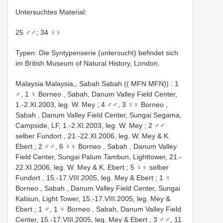
Untersuchtes Material:
25 ♂♂; 34 ♀♀
Typen: Die Syntypenserie (untersucht) befindet sich
im British Museum of Natural History, London.
Malaysia Malaysia,, Sabah Sabah (( MFN MFN))
: 1
♂, 1 ♀ Borneo , Sabah, Danum Valley Field Center,
1.-2.XI.2003, leg. W. Mey
;
4 ♂♂, 3 ♀♀ Borneo ,
Sabah , Danum Valley Field Center, Sungai Segama,
Campside, LF, 1.-2.XI.2003, leg. W. Mey
;
2 ♂♂
selber Fundort , 21.-22.XI.2006, leg. W. Mey & K.
Ebert
;
2 ♂♂, 6 ♀♀ Borneo , Sabah , Danum Valley
Field Center, Sungai Palum Tambun, Lighttower, 21.-
22.XI.2006, leg. W. Mey & K. Ebert
;
5 ♀♀ selber
Fundort , 15.-17.VIII.2005, leg. Mey & Ebert
;
1 ♀
Borneo , Sabah , Danum Valley Field Center, Sungai
Kalisun, Light Tower, 15.-17.VIII.2005, leg. Mey &
Ebert
;
1 ♂, 1 ♀ Borneo , Sabah, Danum Valley Field
Center, 15.-17.VIII.2005, leg. Mey & Ebert
;
3 ♂♂, 11