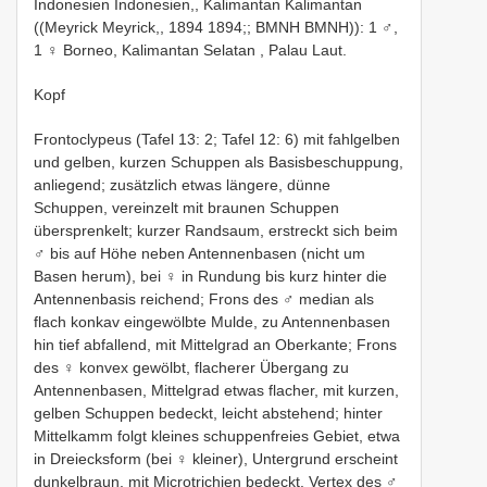
Indonesien Indonesien,, Kalimantan Kalimantan
((Meyrick Meyrick,, 1894 1894;; BMNH BMNH)): 1 ♂,
1 ♀ Borneo, Kalimantan Selatan
, Palau Laut.
Kopf
Frontoclypeus (Tafel 13: 2; Tafel 12: 6) mit fahlgelben
und gelben, kurzen Schuppen als Basisbeschuppung,
anliegend; zusätzlich etwas längere, dünne
Schuppen, vereinzelt mit braunen Schuppen
übersprenkelt; kurzer Randsaum, erstreckt sich beim
♂ bis auf Höhe neben Antennenbasen (nicht um
Basen herum), bei ♀ in Rundung bis kurz hinter die
Antennenbasis reichend; Frons des ♂ median als
flach konkav eingewölbte Mulde, zu Antennenbasen
hin tief abfallend, mit Mittelgrad an Oberkante; Frons
des ♀ konvex gewölbt, flacherer Übergang zu
Antennenbasen, Mittelgrad etwas flacher, mit kurzen,
gelben Schuppen bedeckt, leicht abstehend; hinter
Mittelkamm folgt kleines schuppenfreies Gebiet, etwa
in Dreiecksform (bei ♀ kleiner), Untergrund erscheint
dunkelbraun, mit Microtrichien bedeckt. Vertex des ♂