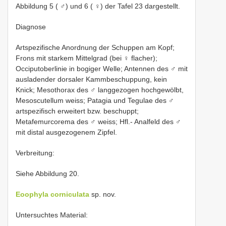
Abbildung 5 ( ♂) und 6 ( ♀) der Tafel 23 dargestellt.
Diagnose
Artspezifische Anordnung der Schuppen am Kopf;
Frons mit starkem Mittelgrad (bei ♀ flacher);
Occiputoberlinie in bogiger Welle; Antennen des ♂ mit
ausladender dorsaler Kammbeschuppung, kein
Knick; Mesothorax des ♂ langgezogen hochgewölbt,
Mesoscutellum weiss; Patagia und Tegulae des ♂
artspezifisch erweitert bzw. beschuppt;
Metafemurcorema des ♂ weiss; Hfl.- Analfeld des ♂
mit distal ausgezogenem Zipfel.
Verbreitung:
Siehe Abbildung 20.
Eoophyla corniculata
sp. nov.
Untersuchtes Material: