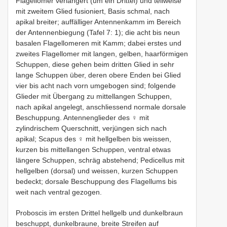
Flagellomer verlängert (um ein Drittel) und teilweise
mit zweitem Glied fusioniert, Basis schmal, nach
apikal breiter; auffälliger Antennenkamm im Bereich
der Antennenbiegung (Tafel 7: 1); die acht bis neun
basalen Flagellomeren mit Kamm; dabei erstes und
zweites Flagellomer mit langen, gelben, haarförmigen
Schuppen, diese gehen beim dritten Glied in sehr
lange Schuppen über, deren obere Enden bei Glied
vier bis acht nach vorn umgebogen sind; folgende
Glieder mit Übergang zu mittellangen Schuppen,
nach apikal angelegt, anschliessend normale dorsale
Beschuppung. Antennenglieder des ♀ mit
zylindrischem Querschnitt, verjüngen sich nach
apikal; Scapus des ♀ mit hellgelben bis weissen,
kurzen bis mittellangen Schuppen, ventral etwas
längere Schuppen, schräg abstehend; Pedicellus mit
hellgelben (dorsal) und weissen, kurzen Schuppen
bedeckt; dorsale Beschuppung des Flagellums bis
weit nach ventral gezogen.
Proboscis im ersten Drittel hellgelb und dunkelbraun
beschuppt, dunkelbraune, breite Streifen auf