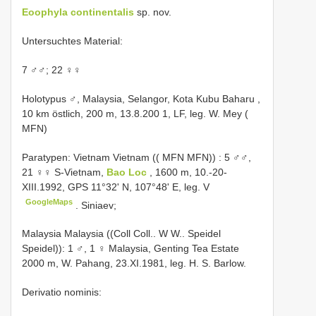
Eoophyla continentalis
sp. nov.
Untersuchtes Material:
7 ♂♂; 22 ♀♀
Holotypus ♂, Malaysia, Selangor, Kota Kubu Baharu ,
10 km östlich, 200 m, 13.8.200 1, LF, leg. W. Mey (
MFN)
Paratypen: Vietnam Vietnam (( MFN MFN))
: 5 ♂♂,
21 ♀♀
S-Vietnam,
Bao Loc
, 1600 m, 10.-20-
XIII.1992, GPS 11°32' N, 107°48' E, leg. V
GoogleMaps
. Siniaev;
Malaysia Malaysia ((Coll Coll.. W W.. Speidel
Speidel)): 1 ♂, 1 ♀
Malaysia, Genting Tea Estate
2000 m, W. Pahang, 23.XI.1981, leg. H. S. Barlow.
Derivatio nominis: