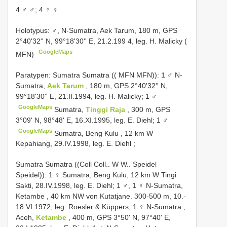
4 ♂ ♂; 4 ♀ ♀
Holotypus: ♂, N-Sumatra, Aek Tarum, 180 m, GPS
2°40'32'' N, 99°18'30'' E, 21.2.199 4, leg. H. Malicky (
GoogleMaps
MFN)
Paratypen: Sumatra Sumatra (( MFN MFN)): 1 ♂
N-
Sumatra,
Aek Tarum
, 180 m, GPS 2°40'32'' N,
99°18'30'' E, 21.II.1994, leg. H. Malicky; 1 ♂
GoogleMaps
Sumatra,
Tinggi Raja
, 300 m, GPS
3°09' N, 98°48' E, 16.XI.1995, leg. E. Diehl; 1 ♂
GoogleMaps
Sumatra, Beng Kulu , 12 km W
Kepahiang, 29.IV.1998, leg. E. Diehl
;
Sumatra Sumatra ((Coll Coll.. W W.. Speidel
Speidel)): 1 ♀
Sumatra, Beng Kulu, 12 km W Tingi
Sakti, 28.IV.1998, leg. E. Diehl; 1 ♂, 1 ♀ N-Sumatra,
Ketambe , 40 km NW von Kutatjane. 300-500 m, 10.-
18.VI.1972, leg. Roesler & Küppers; 1 ♀ N-Sumatra
,
Aceh,
Ketambe
, 400 m, GPS 3°50' N, 97°40' E,