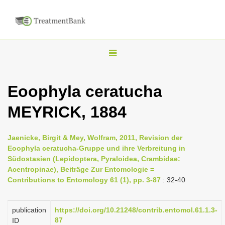
T
o
g
Eoophyla ceratucha
g
MEYRICK, 1884
l
e
n
Jaenicke, Birgit & Mey, Wolfram, 2011, Revision der
Eoophyla ceratucha-Gruppe und ihre Verbreitung in
a
Südostasien (Lepidoptera, Pyraloidea, Crambidae:
v
Acentropinae), Beiträge Zur Entomologie =
i
Contributions to Entomology 61 (1), pp. 3-87
: 32-40
g
a
publication
https://doi.org/10.21248/contrib.entomol.61.1.3-
87
ID
t