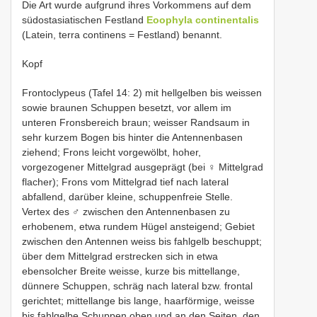
Die Art wurde aufgrund ihres Vorkommens auf dem
südostasiatischen Festland
Eoophyla continentalis
(Latein, terra continens = Festland) benannt.
Kopf
Frontoclypeus (Tafel 14: 2) mit hellgelben bis weissen
sowie braunen Schuppen besetzt, vor allem im
unteren Fronsbereich braun; weisser Randsaum in
sehr kurzem Bogen bis hinter die Antennenbasen
ziehend; Frons leicht vorgewölbt, hoher,
vorgezogener Mittelgrad ausgeprägt (bei ♀ Mittelgrad
flacher); Frons vom Mittelgrad tief nach lateral
abfallend, darüber kleine, schuppenfreie Stelle.
Vertex des ♂ zwischen den Antennenbasen zu
erhobenem, etwa rundem Hügel ansteigend; Gebiet
zwischen den Antennen weiss bis fahlgelb beschuppt;
über dem Mittelgrad erstrecken sich in etwa
ebensolcher Breite weisse, kurze bis mittellange,
dünnere Schuppen, schräg nach lateral bzw. frontal
gerichtet; mittellange bis lange, haarförmige, weisse
bis fahlgelbe Schuppen oben und an den Seiten, den