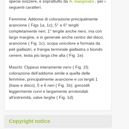
specie svizzere, e soprattutto da
A. marginata
, per i
seguenti caratteri:
Femmine: Addome di colorazione principalmente
arancione ( Figs 1a, 1c); 5° e 6° tergiti
completamente neri; 1° tergite anche nero, ma con
largo margine, e in generale anche centro del disco,
arancione ( Fig. 1c); scopa unicolore e formata da
peli giallastri, e frangia terminale giallastra o biondo
cenere; testa più larga che alta ( Fig. 1e).
Maschi: Clypeus interamente nero ( Fig. 1f);
colorazione dell’addome simile a quella delle
femmine, principalmente arancione e coi tergiti 1
(base e disco), 5 e 6 neri ( Fig. 1b); gonostili
leggermente curvi e largamente arrotondati
all’estremità, valve larghe ( Fig. 1d).
Copyright notice