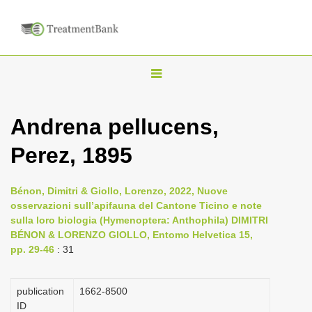
T
o
g
Andrena pellucens,
g
Perez, 1895
l
e
n
Bénon, Dimitri & Giollo, Lorenzo, 2022, Nuove
osservazioni sull’apifauna del Cantone Ticino e note
a
sulla loro biologia (Hymenoptera: Anthophila) DIMITRI
v
BÉNON & LORENZO GIOLLO, Entomo Helvetica 15,
i
pp. 29-46
: 31
g
a
publication
1662-8500
ID
t