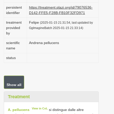
i
persistent
https://treatment.plazi.org/id/79076536-
o
identifier
D142-FFE5-F28B-FB10F32FD971
n
treatment
Felipe
(2025-01-15 21:31:54, last updated by
provided
GgImagineBatch 2025-01-15 21:33:14)
by
scientific
Andrena pellucens
name
status
Show all
Treatment
View in CoL
A. pellucens
si distingue dalle altre