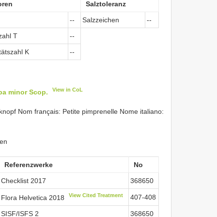
oren
Salztoleranz
--
Salzzeichen
--
zahl T
--
tätszahl K
--
View in CoL
ba minor Scop.
opf Nom français: Petite pimprenelle Nome italiano:
ken
Referenzwerke
No
Checklist 2017
368650
View Cited Treatment
407-408
Flora Helvetica 2018
SISF/ISFS 2
368650