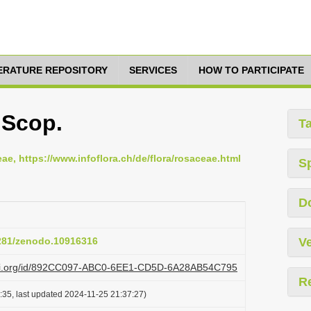
TERATURE REPOSITORY
SERVICES
HOW TO PARTICIPATE
 Scop.
T
eae, https://www.infoflora.ch/de/flora/rosaceae.html
S
D
5281/zenodo.10916316
Ve
lazi.org/id/892CC097-ABC0-6EE1-CD5D-6A28AB54C795
R
:35, last updated 2024-11-25 21:37:27)