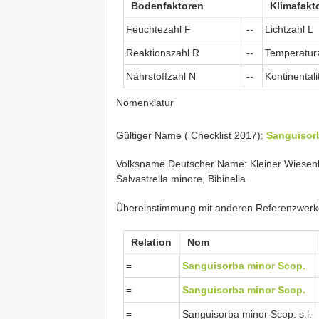
Bodenfaktoren
Klimafakt
Feuchtezahl F
--
Lichtzahl L
Reaktionszahl R
--
Temperatur
Nährstoffzahl N
--
Kontinentali
Nomenklatur
Gültiger Name ( Checklist 2017):
Sanguisor
Volksname Deutscher Name: Kleiner Wiesenkn
Salvastrella minore, Bibinella
Übereinstimmung mit anderen Referenzwer
Relation
Nom
=
Sanguisorba minor Scop.
=
Sanguisorba minor Scop.
=
Sanguisorba minor Scop. s.l.