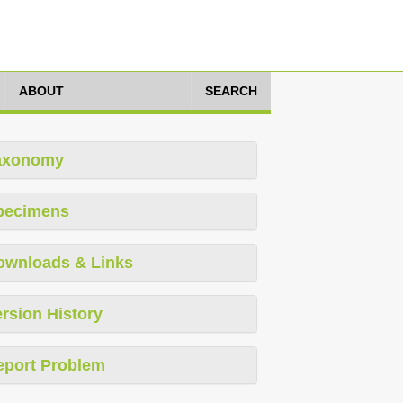
ABOUT
SEARCH
axonomy
pecimens
ownloads & Links
rsion History
eport Problem