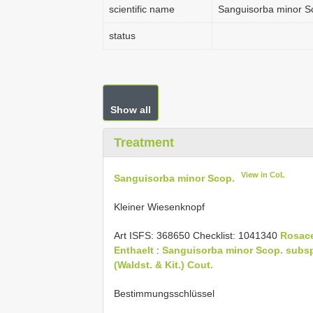
scientific name
Sanguisorba minor S
status
Show all
Treatment
View in CoL
Sanguisorba minor Scop.
Kleiner Wiesenknopf
Art ISFS: 368650 Checklist: 1041340
Rosac
Enthaelt
:
Sanguisorba minor Scop. subsp
(Waldst. & Kit.) Cout.
Bestimmungsschlüssel