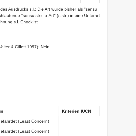
es Ausdrucks s.l.: Die Art wurde bisher als "sensu
chlautende "sensu stricto-Art" (s.str.) in eine Unterart
hnung s.l. Checklist
lter & Gillett 1997): Nein
us
Kriterien IUCN
gefährdet (Least Concern)
gefährdet (Least Concern)