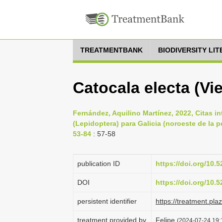
TREATMENTBANK
BIODIVERSITY LI
Catocala electa (Vi
Fernández, Aquilino Martínez, 2022, Citas in
(Lepidoptera) para Galicia (noroeste de la 
53-84
: 57-58
publication ID
https://doi.org/10
DOI
https://doi.org/10
persistent identifier
https://treatment.p
treatment provided by
Felipe
(2024-07-24 19: