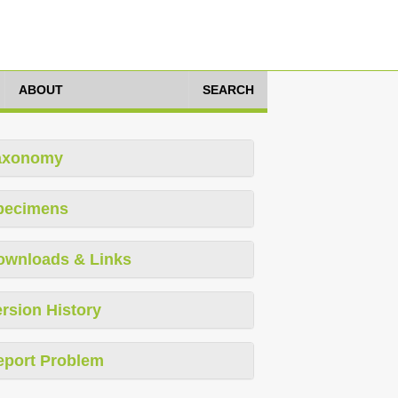
ABOUT
SEARCH
axonomy
pecimens
ownloads & Links
rsion History
eport Problem