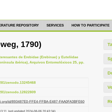
TERATURE REPOSITORY
SERVICES
HOW TO PARTICIPATE
eweg, 1790)
T
teresantes de Erebidae (Erebinae) y Euteliidae
S
península ibérica), Arquivos Entomolóxicos 25, pp.
D
.5281/zenodo.13245468
Ve
.5281/zenodo.12822809
R
lazi.org/id/893487E0-FFE4-FFBA-E487-FAA0FA3BFE60
13:11, last updated 2024-08-06 20:43:34)