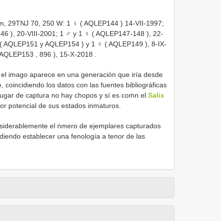
m, 29TNJ 70, 250 W: 1 ♀ (
AQLEP144
) 14-VII-1997;
46
), 20-VIII-2001; 1 ♂ y 1 ♀ (
AQLEP147-148
), 22-
 (
AQLEP151
y
AQLEP154
) y 1 ♀ (
AQLEP149
), 8-IX-
AQLEP153
,
896
), 15-X-2018
.
 el imago aparece en una generación que iría desde
 coincidiendo los datos con las fuentes bibliográficas
ugar de captura no hay chopos y sí es coṁn el
Salix
or potencial de sus estados inmaturos.
siderablemente el ṅmero de ejemplares capturados
udiendo establecer una fenología a tenor de las