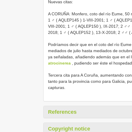
Nuevas citas:
A CORUÑA: Monfero, coto del río Eume,
50 
1 ♂ (
AQLEP145
) 1-VIII-2001; 1 ♂ (
AQLEP1
VIII-2001; 1 ♂ (
AQLEP150
), IX-2017; 2 ♂♂
2018; 1 ♂ (
AQLEP152
), 13-X-2018; 2 ♂♂ (
Podríamos decir que en el coto del río Eume
mediados de julio hasta mediados de octubre,
ya señaladas, añadiendo además que en el l
atrocinerea
, pudiendo ser éste el hospedad
Tercera cita para A Coruña, aumentando con
tanto para la provincia como para Galicia, p
capturas.
References
Copyright notice