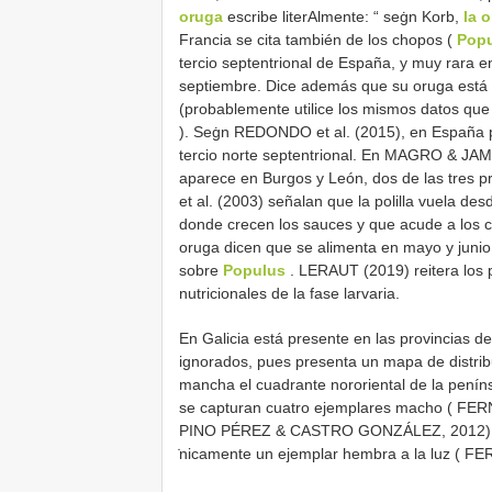
oruga
escribe literAlmente: “ seġn Korb,
la 
Francia se cita también de los chopos (
Pop
tercio septentrional de España, y muy rara en
septiembre. Dice además que su oruga está
(probablemente utilice los mismos datos que
). Seġn REDONDO et al. (2015), en España p
tercio norte septentrional. En MAGRO & JAM
aparece en Burgos y León, dos de las tres 
et al. (2003) señalan que la polilla vuela de
donde crecen los sauces y que acude a los 
oruga dicen que se alimenta en mayo y juni
sobre
Populus
. LERAUT (2019) reitera los 
nutricionales de la fase larvaria.
En Galicia está presente en las provincias
ignorados, pues presenta un mapa de distrib
mancha el cuadrante nororiental de la penín
se capturan cuatro ejemplares macho ( FE
PINO PÉREZ & CASTRO GONZÁLEZ, 2012). E
̇nicamente un ejemplar hembra a la luz ( 