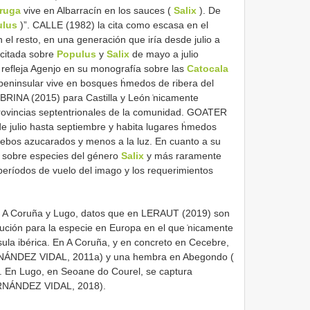
oruga
vive en Albarracín en los sauces (
Salix
). De
ulus
)”. CALLE (1982) la cita como escasa en el
 el resto, en una generación que iría desde julio a
 citada sobre
Populus
y
Salix
de mayo a julio
 refleja Agenjo en su monografía sobre las
Catocala
eninsular vive en bosques ḣmedos de ribera del
BRINA (2015) para Castilla y León ̇nicamente
provincias septentrionales de la comunidad. GOATER
sde julio hasta septiembre y habita lugares ḣmedos
cebos azucarados y menos a la luz. En cuanto a su
o sobre especies del género
Salix
y más raramente
períodos de vuelo del imago y los requerimientos
 de A Coruña y Lugo, datos que en LERAUT (2019) son
ución para la especie en Europa en el que ̇nicamente
sula ibérica. En A Coruña, y en concreto en Cecebre,
RNÁNDEZ VIDAL, 2011a) y una hembra en Abegondo (
n Lugo, en Seoane do Courel, se captura
FERNÁNDEZ VIDAL, 2018).